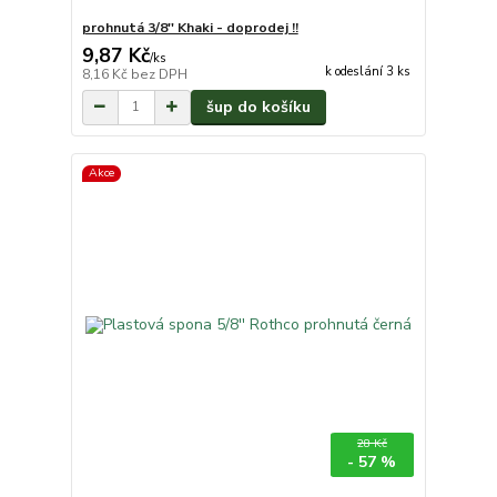
prohnutá 3/8'' Khaki - doprodej !!
9,87 Kč
/
ks
k odeslání 3 ks
8,16 Kč
bez DPH
šup do košíku
Akce
28 Kč
- 57 %