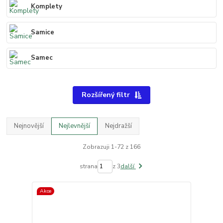
Komplety
Samice
Samec
Rozšířený filtr
Nejnovější
Nejlevnější
Nejdražší
Zobrazuji 1-72 z 166
strana
z 3
další
Akce