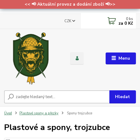
<< 📢 Aktuální provoz a dodání zboží 📢>>
0
ks
CZK
za
0 Kč
Menu
Hledat
Úvod
Plastové spony a přezky
Spony trojzubce
Plastové a spony, trojzubce