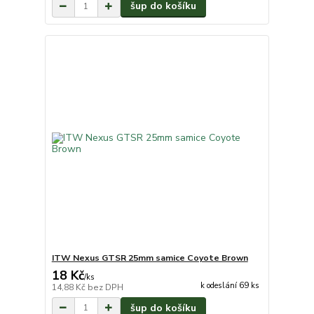
šup do košíku
ITW Nexus GTSR 25mm samice Coyote Brown
18 Kč
/
ks
k odeslání 69 ks
14,88 Kč
bez DPH
šup do košíku