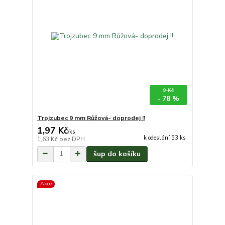
9 Kč
- 78 %
Trojzubec 9 mm Růžová- doprodej !!
1,97 Kč
/
ks
k odeslání 53 ks
1,63 Kč
bez DPH
šup do košíku
Akce