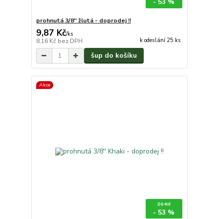
- 53 %
prohnutá 3/8'' žlutá - doprodej !!
9,87 Kč
/
ks
k odeslání 25 ks
8,16 Kč
bez DPH
šup do košíku
Akce
21 Kč
- 53 %