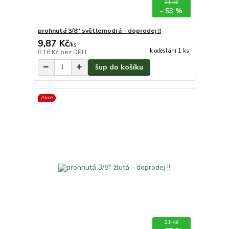
21 Kč
- 53 %
prohnutá 3/8'' světlemodrá - doprodej !!
9,87 Kč
/
ks
k odeslání 1 ks
8,16 Kč
bez DPH
šup do košíku
Akce
21 Kč