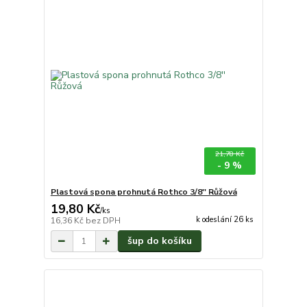
21,78 Kč
- 9 %
Plastová spona prohnutá Rothco 3/8'' Růžová
19,80 Kč
/
ks
k odeslání 26 ks
16,36 Kč
bez DPH
šup do košíku