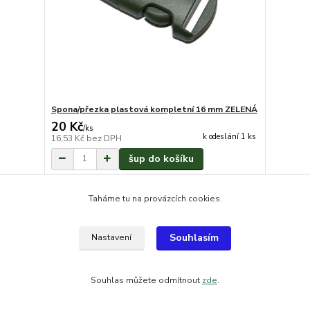
Spona/přezka plastová kompletní 16 mm ZELENÁ
20 Kč
/
ks
k odeslání 1 ks
16,53 Kč
bez DPH
šup do košíku
Taháme tu na provázcích cookies.
Souhlasím
Nastavení
Souhlas můžete odmítnout
zde
.