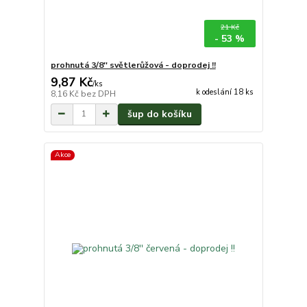
21 Kč
- 53 %
prohnutá 3/8'' světlerůžová - doprodej !!
9,87 Kč
/
ks
k odeslání 18 ks
8,16 Kč
bez DPH
šup do košíku
Akce