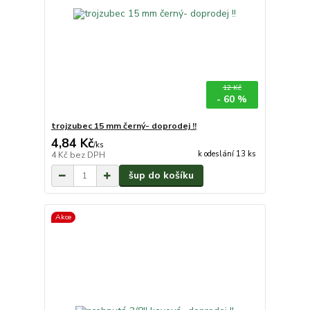
12 Kč
- 60 %
trojzubec 15 mm černý- doprodej !!
4,84 Kč
/
ks
k odeslání 13 ks
4 Kč
bez DPH
šup do košíku
Akce