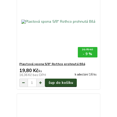
21,78 Kč
- 9 %
Plastová spona 5/8'' Rothco prohnutá Bílá
19,80 Kč
/
ks
k odeslání 16 ks
16,36 Kč
bez DPH
šup do košíku