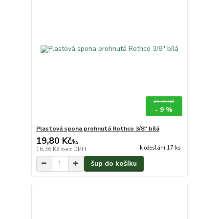
21,78 Kč
- 9 %
Plastová spona prohnutá Rothco 3/8'' bílá
19,80 Kč
/
ks
k odeslání 17 ks
16,36 Kč
bez DPH
šup do košíku