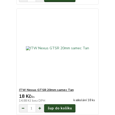
ITW Nexus GTSR 20mm samec Tan
18 Kč
/
ks
k odeslání 18 ks
14,88 Kč
bez DPH
šup do košíku