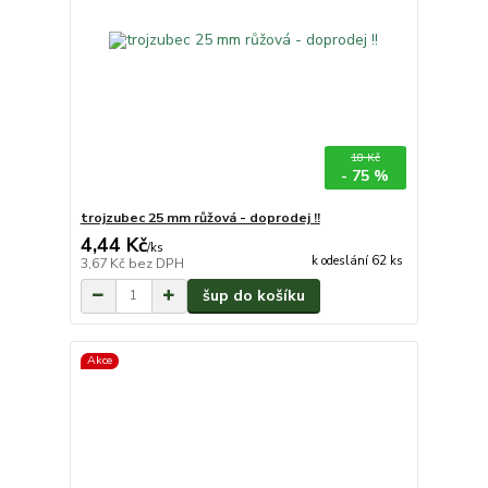
18 Kč
- 75 %
trojzubec 25 mm růžová - doprodej !!
4,44 Kč
/
ks
k odeslání 62 ks
3,67 Kč
bez DPH
šup do košíku
Akce