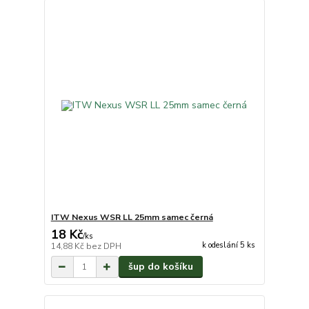
ITW Nexus WSR LL 25mm samec černá
18 Kč
/
ks
k odeslání 5 ks
14,88 Kč
bez DPH
šup do košíku