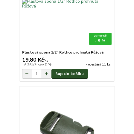
21,78 Kč
- 9 %
Plastová spona 1/2'' Rothco prohnutá Růžová
19,80 Kč
/
ks
k odeslání 11 ks
16,36 Kč
bez DPH
šup do košíku