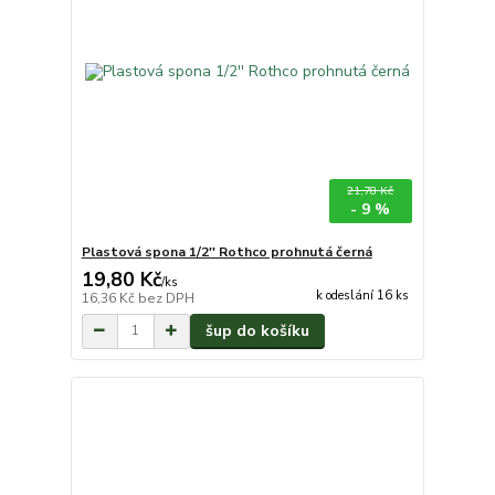
21,78 Kč
- 9 %
Plastová spona 1/2'' Rothco prohnutá černá
19,80 Kč
/
ks
k odeslání 16 ks
16,36 Kč
bez DPH
šup do košíku