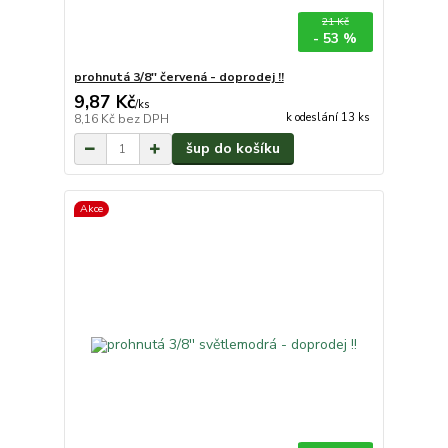
21 Kč
- 53 %
prohnutá 3/8'' červená - doprodej !!
9,87 Kč
/
ks
k odeslání 13 ks
8,16 Kč
bez DPH
šup do košíku
Akce