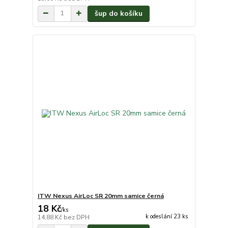
šup do košíku
ITW Nexus AirLoc SR 20mm samice černá
18 Kč
/
ks
k odeslání 23 ks
14,88 Kč
bez DPH