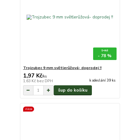
9 Kč
- 78 %
Trojzubec 9 mm světlerůžová- doprodej !!
1,97 Kč
/
ks
k odeslání 39 ks
1,63 Kč
bez DPH
šup do košíku
Akce