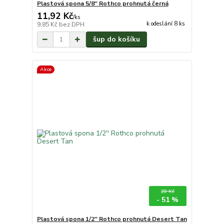
Plastová spona 5/8'' Rothco prohnutá černá
11,92 Kč
/
ks
k odeslání 8 ks
9,85 Kč
bez DPH
šup do košíku
Akce
28 Kč
- 51 %
Plastová spona 1/2'' Rothco prohnutá Desert Tan