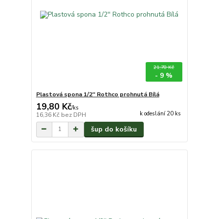
21,78 Kč
- 9 %
Plastová spona 1/2'' Rothco prohnutá Bílá
19,80 Kč
/
ks
k odeslání 20 ks
16,36 Kč
bez DPH
šup do košíku