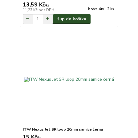
13,59 Kč
/
ks
k odeslání 12 ks
11,23 Kč
bez DPH
šup do košíku
ITW Nexus Jet SR loop 20mm samice černá
15 Kč
/
ks