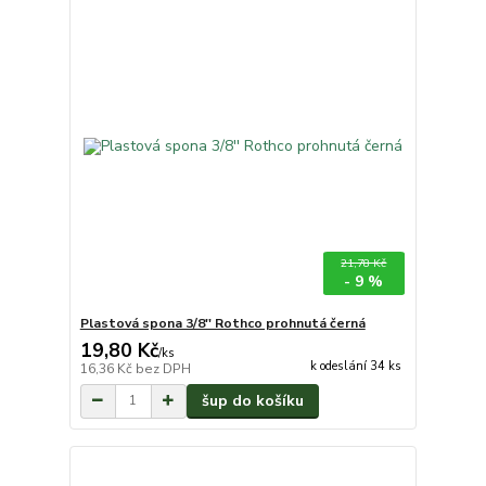
21,78 Kč
- 9 %
Plastová spona 3/8'' Rothco prohnutá černá
19,80 Kč
/
ks
k odeslání 34 ks
16,36 Kč
bez DPH
šup do košíku