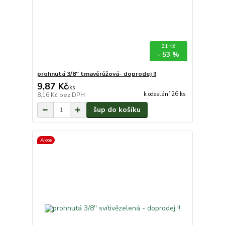
21 Kč
- 53 %
prohnutá 3/8'' tmavěrůžová- doprodej !!
9,87 Kč
/
ks
k odeslání 26 ks
8,16 Kč
bez DPH
šup do košíku
Akce