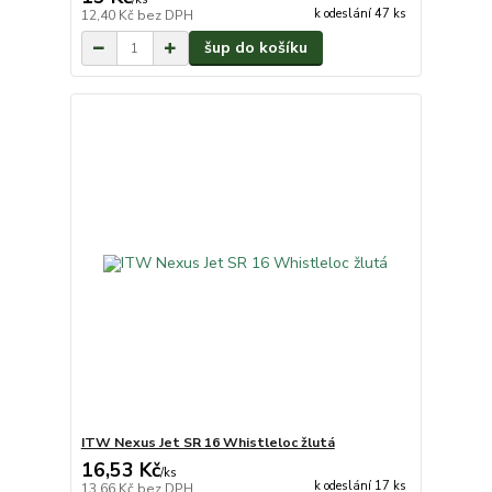
k odeslání 47 ks
12,40 Kč
bez DPH
šup do košíku
ITW Nexus Jet SR 16 Whistleloc žlutá
16,53 Kč
/
ks
k odeslání 17 ks
13,66 Kč
bez DPH