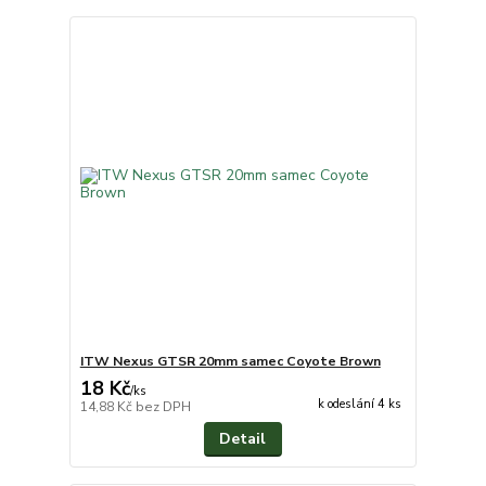
ITW Nexus GTSR 20mm samec Coyote Brown
18 Kč
/
ks
k odeslání 4 ks
14,88 Kč
bez DPH
Detail