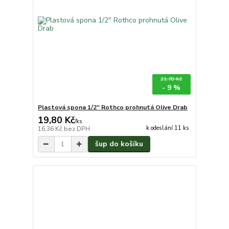
21,78 Kč
- 9 %
Plastová spona 1/2'' Rothco prohnutá Olive Drab
19,80 Kč
/
ks
k odeslání 11 ks
16,36 Kč
bez DPH
šup do košíku