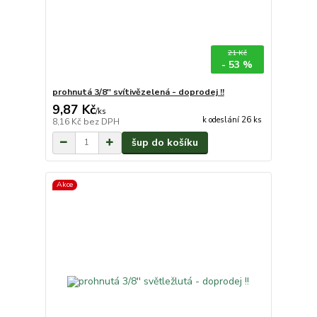
21 Kč
- 53 %
prohnutá 3/8'' svítivězelená - doprodej !!
9,87 Kč
/
ks
k odeslání 26 ks
8,16 Kč
bez DPH
šup do košíku
Akce