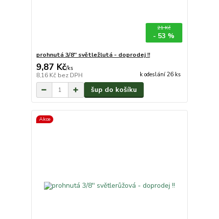
21 Kč
- 53 %
prohnutá 3/8'' světležlutá - doprodej !!
9,87 Kč
/
ks
k odeslání 26 ks
8,16 Kč
bez DPH
šup do košíku
Akce