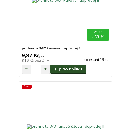
21 Kč
- 53 %
prohnutá 3/8'' kavová- doprodej !!
9,87 Kč
/
ks
k odeslání 19 ks
8,16 Kč
bez DPH
šup do košíku
Akce