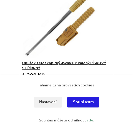
Obušek teleskopický 45cm/18" kalený PÍSKOVÝ
STŘÍBRNÝ
1 300 Kč
/
ks
na objednání
1 074,38 Kč
bez DPH
Taháme tu na provázcích cookies.
šup do košíku
Souhlasím
Nastavení
Souhlas můžete odmítnout
zde
.