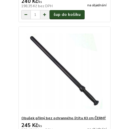
240 Kč
/
ks
na objednání
198,35 Kč
bez DPH
šup do košíku
Obušek přímý bez ochranného štítu 63 cm ČERNÝ
245 Kč
/
ks