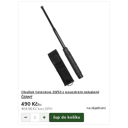
Obušek teleskop 20/53 s pouzdrem nekalený
ČERNÝ
490 Kč
/
ks
na objednání
404,96 Kč
bez DPH
šup do košíku