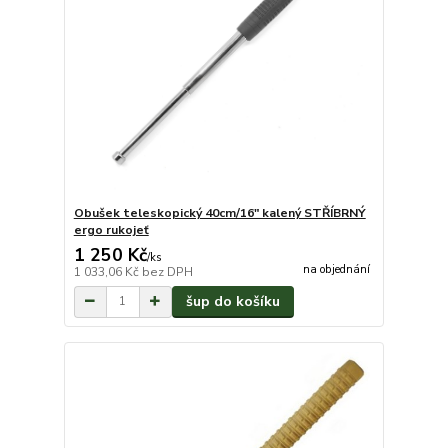
Obušek teleskopický 40cm/16" kalený STŘÍBRNÝ
ergo rukojeť
1 250 Kč
/
ks
na objednání
1 033,06 Kč
bez DPH
šup do košíku