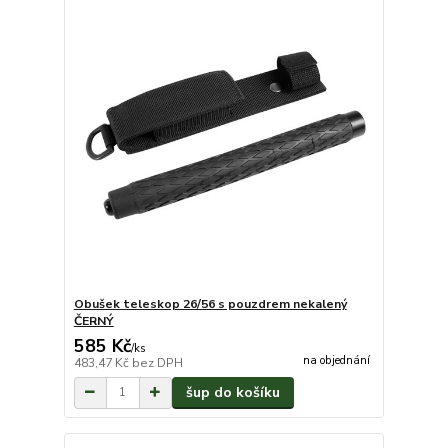
Obušek teleskop 26/56 s pouzdrem nekalený
ČERNÝ
585 Kč
/
ks
na objednání
483,47 Kč
bez DPH
šup do košíku