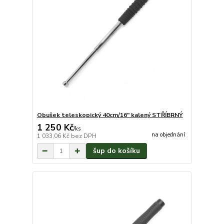
Obušek teleskopický 40cm/16" kalený STŘÍBRNÝ
1 250 Kč
/
ks
na objednání
1 033,06 Kč
bez DPH
šup do košíku