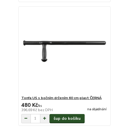
Tonfa US s bočním držením 60 cm plast ČERNÁ
480 Kč
/
ks
na objednání
396,69 Kč
bez DPH
šup do košíku