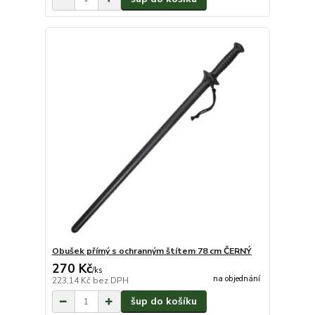
Obušek přímý s ochranným štítem 78 cm ČERNÝ
270 Kč
/
ks
na objednání
223,14 Kč
bez DPH
šup do košíku