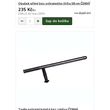
Obušek přímý bez ochranného štítu 58 cm ČERNÝ
235 Kč
/
ks
na objednání
194,21 Kč
bez DPH
šup do košíku
Tonfa policejní kulatá bez závěsu ČERNÁ