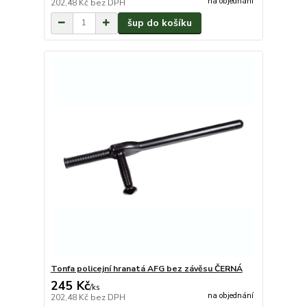
na objednání
202,48 Kč
bez DPH
šup do košíku
Tonfa policejní hranatá AFG bez závěsu ČERNÁ
245 Kč
/
ks
na objednání
202,48 Kč
bez DPH