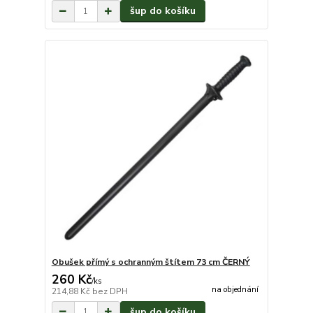
šup do košíku
Obušek přímý s ochranným štítem 73 cm ČERNÝ
260 Kč
/
ks
na objednání
214,88 Kč
bez DPH
šup do košíku