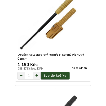
Obušek teleskopický 45cm/18" kalený PÍSKOVÝ
ČERNÝ
1 190 Kč
/
ks
na objednání
983,47 Kč
bez DPH
šup do košíku