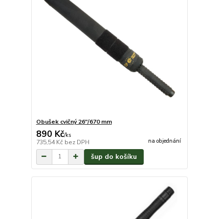
Obušek cvičný 26"/670 mm
890 Kč
/
ks
na objednání
735,54 Kč
bez DPH
šup do košíku