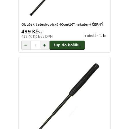
Obušek teleskopický 40cm/16" nekalený ČERNÝ
499 Kč
/
ks
k odeslání 1 ks
412,40 Kč
bez DPH
šup do košíku