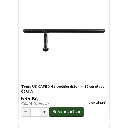
Tonfa US CARBON s bočním držením 59 cm plast
ČERNÁ
595 Kč
/
ks
na objednání
491,74 Kč
bez DPH
šup do košíku