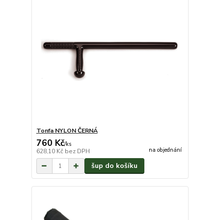
Tonfa NYLON ČERNÁ
760 Kč
/
ks
na objednání
628,10 Kč
bez DPH
šup do košíku