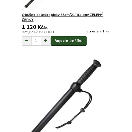
Obušek teleskopický 53cm/21" kalený ZELENÝ
ČERNÝ
1 120 Kč
/
ks
k odeslání 1 ks
925,62 Kč
bez DPH
šup do košíku