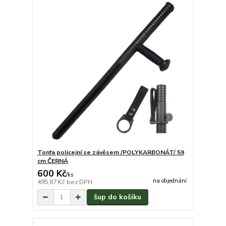
Tonfa policejní se závěsem /POLYKARBONÁT/ 59
cm ČERNÁ
600 Kč
/
ks
na objednání
495,87 Kč
bez DPH
šup do košíku