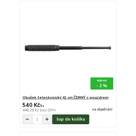
550 Kč
- 2 %
Obušek teleskopický 41 cm ČERNÝ s pouzdrem
540 Kč
/
ks
na objednání
446,28 Kč
bez DPH
šup do košíku