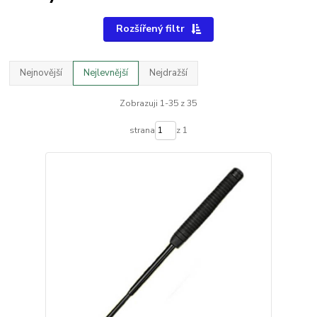
Rozšířený filtr
Nejnovější
Nejlevnější
Nejdražší
Zobrazuji 1-35 z 35
strana
z 1