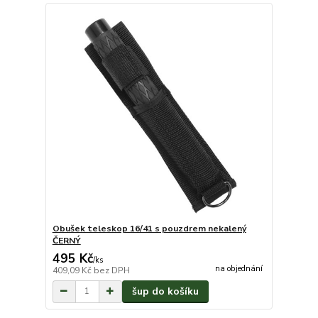
Obušek teleskop 16/41 s pouzdrem nekalený
ČERNÝ
495 Kč
/
ks
na objednání
409,09 Kč
bez DPH
šup do košíku