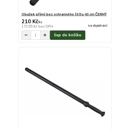
Obušek přímý bez ochranného štítu 43 cm ČERNÝ
210 Kč
/
ks
na objednání
173,55 Kč
bez DPH
šup do košíku