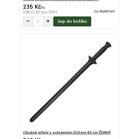
235 Kč
/
ks
na objednání
194,21 Kč
bez DPH
šup do košíku
Obušek přímý s ochranným štítem 63 cm ČERNÝ