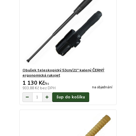
Obušek teleskopický 53cm/21" kalený ČERNÝ
ergonomická rukojeť
1 130 Kč
/
ks
na objednání
933,88 Kč
bez DPH
šup do košíku