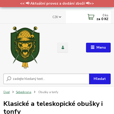
<< 📢 Aktuální provoz a dodání zboží 📢>>
0
ks
CZK
za
0 Kč
Menu
Hledat
Úvod
Sebeobrana
Obušky a tonfy
Klasické a teleskopické obušky i
tonfy