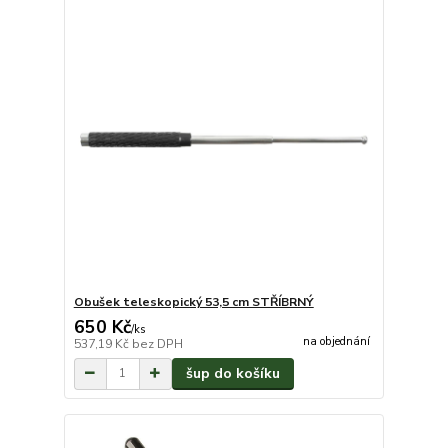
Obušek teleskopický 53,5 cm STŘÍBRNÝ
650 Kč
/
ks
na objednání
537,19 Kč
bez DPH
šup do košíku