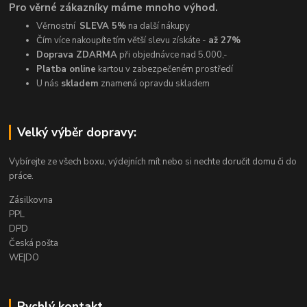
Pro věrné zákazníky máme mnoho výhod.
Věrnostní
SLEVA 5%
na další nákupy
Čím více nakoupíte tím větší slevu získáte -
až 27%
Doprava ZDARMA
při objednávce nad 5.000,-
Platba online
kartou v zabezpečeném prostředí
U nás
skladem
znamená opravdu skladem
Velký výběr dopravy:
Vybírejte ze všech boxu, výdejních mít nebo si nechte doručit domu či do
práce.
Zásilkovna
PPL
DPD
Česká pošta
WE|DO
Rychlý kontakt