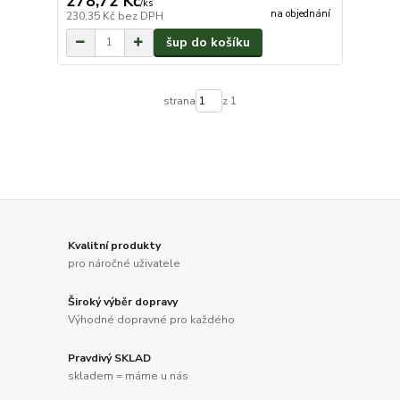
278,72 Kč
/
ks
na objednání
230,35 Kč
bez DPH
šup do košíku
strana
z 1
Kvalitní produkty
pro náročné uživatele
Široký výběr dopravy
Výhodné dopravné pro každého
Pravdivý SKLAD
skladem = máme u nás