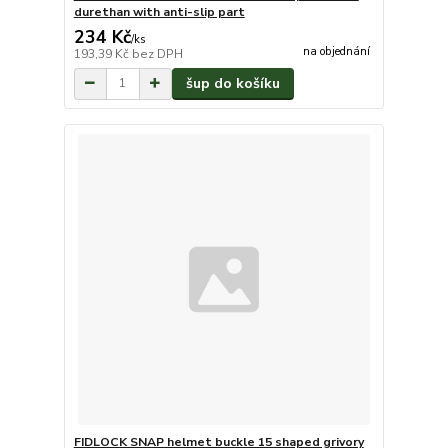
durethan with anti-slip part
234 Kč
/
ks
na objednání
193,39 Kč
bez DPH
šup do košíku
FIDLOCK SNAP helmet buckle 15 shaped grivory