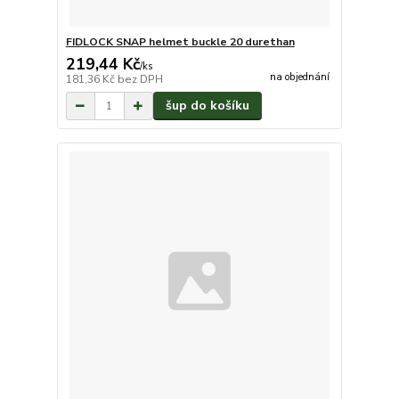
FIDLOCK SNAP helmet buckle 20 durethan
219,44 Kč
/
ks
na objednání
181,36 Kč
bez DPH
šup do košíku