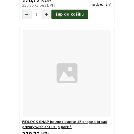
278,72 Kč
/
ks
na objednání
230,35 Kč
bez DPH
šup do košíku
FIDLOCK SNAP helmet buckle 15 shaped broad
grivory with anti-slip part *