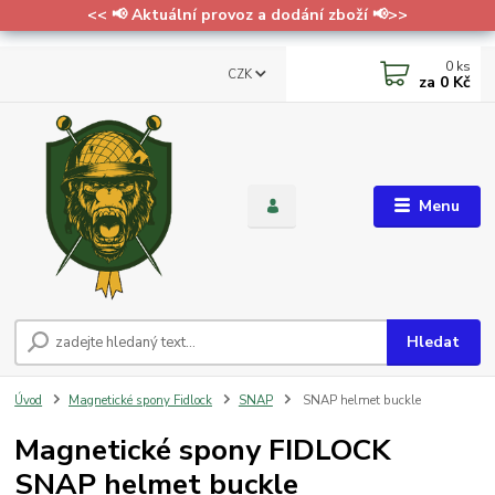
<< 📢 Aktuální provoz a dodání zboží 📢>>
0
ks
CZK
za
0 Kč
Menu
Hledat
Úvod
Magnetické spony Fidlock
SNAP
SNAP helmet buckle
Magnetické spony FIDLOCK
SNAP helmet buckle