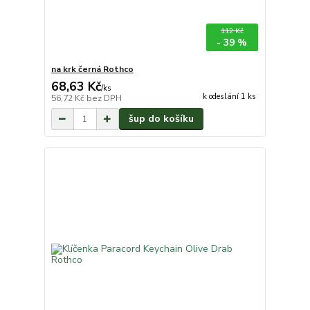
112 Kč
- 39 %
na krk černá Rothco
68,63 Kč
/
ks
k odeslání 1 ks
56,72 Kč
bez DPH
šup do košíku