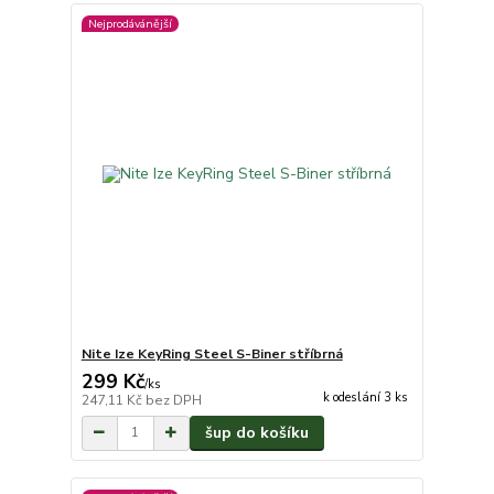
Nejprodávánější
Nite Ize KeyRing Steel S-Biner stříbrná
299 Kč
/
ks
k odeslání 3 ks
247,11 Kč
bez DPH
šup do košíku