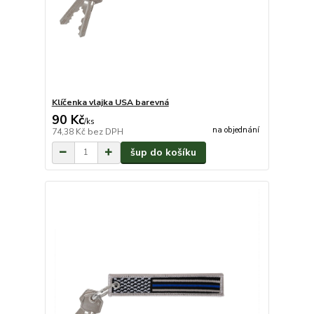
Klíčenka vlajka USA barevná
90 Kč
/
ks
na objednání
74,38 Kč
bez DPH
šup do košíku