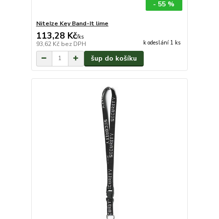
- 55 %
NiteIze Key Band-It lime
113,28 Kč
/
ks
k odeslání 1 ks
93,62 Kč
bez DPH
šup do košíku