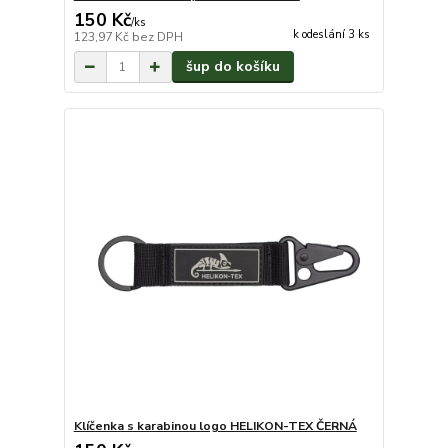
150 Kč
/
ks
k odeslání 3 ks
123,97 Kč
bez DPH
šup do košíku
Klíčenka s karabinou logo HELIKON-TEX ČERNÁ