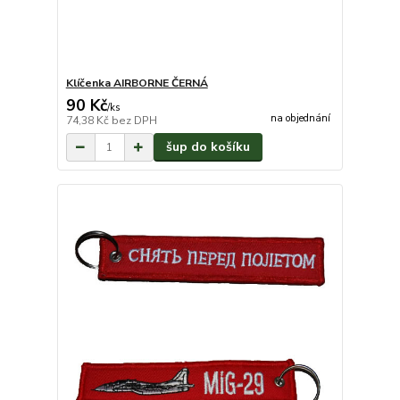
Klíčenka AIRBORNE ČERNÁ
90 Kč
/
ks
na objednání
74,38 Kč
bez DPH
šup do košíku