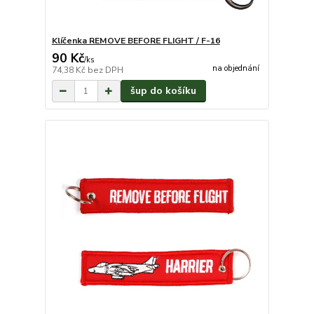
Klíčenka REMOVE BEFORE FLIGHT / F-16
90 Kč
/
ks
na objednání
74,38 Kč
bez DPH
šup do košíku