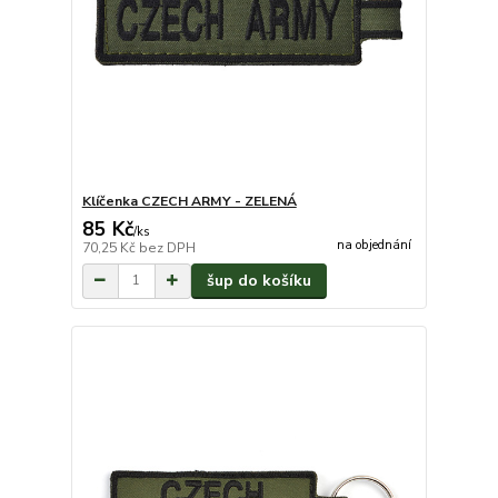
Klíčenka CZECH ARMY - ZELENÁ
85 Kč
/
ks
na objednání
70,25 Kč
bez DPH
šup do košíku