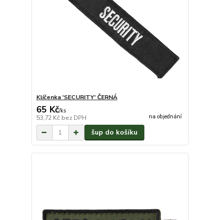
Klíčenka 'SECURITY' ČERNÁ
65 Kč
/
ks
na objednání
53,72 Kč
bez DPH
šup do košíku