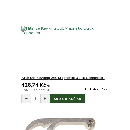
Nite Ize KeyRing 360 Magnetic Quick Connector
428,74 Kč
/
ks
k odeslání 2 ks
354,33 Kč
bez DPH
šup do košíku