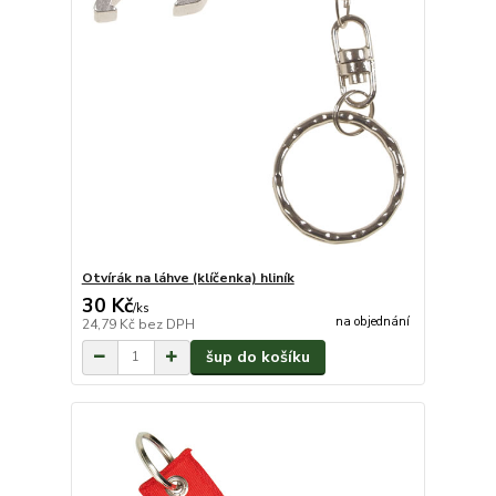
Otvírák na láhve (klíčenka) hliník
30 Kč
/
ks
na objednání
24,79 Kč
bez DPH
šup do košíku