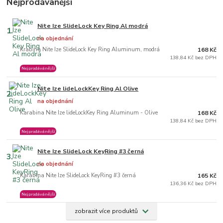
Nejprodávanější
Nite Ize SlideLock Key Ring Al modrá
1.
na objednání
Krabina Nite Ize SlideLock Key Ring Aluminum, modrá
168 Kč
138,84 Kč bez DPH
Nejprodávánější
Nite Ize lideLockKey Ring Al Olive
2.
na objednání
Karabina Nite Ize lideLockKey Ring Aluminum - Olive
168 Kč
138,84 Kč bez DPH
Nejprodávánější
Nite Ize SlideLock KeyRing #3 černá
3.
na objednání
Karabina Nite Ize SlideLock KeyRing #3 černá
165 Kč
136,36 Kč bez DPH
Nejprodávánější
zobrazit více produktů