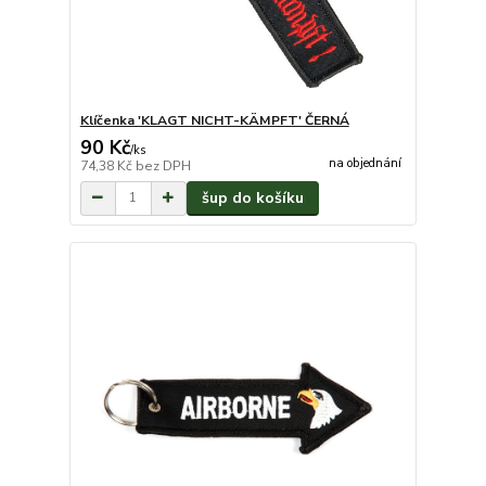
Klíčenka 'KLAGT NICHT-KÄMPFT' ČERNÁ
90 Kč
/
ks
na objednání
74,38 Kč
bez DPH
šup do košíku