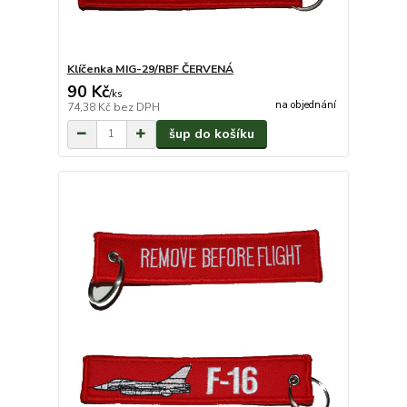
Klíčenka MIG-29/RBF ČERVENÁ
90 Kč
/
ks
na objednání
74,38 Kč
bez DPH
šup do košíku