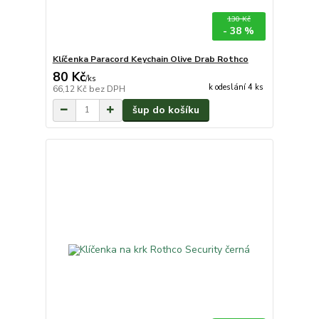
130 Kč
- 38 %
Klíčenka Paracord Keychain Olive Drab Rothco
80 Kč
/
ks
k odeslání 4 ks
66,12 Kč
bez DPH
šup do košíku