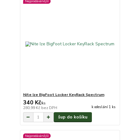
Nejprodávánější
Nite Ize BigFoot Locker KeyRack Spectrum
340 Kč
/
ks
k odeslání 1 ks
280,99 Kč
bez DPH
šup do košíku
Nejprodávánější