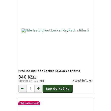
Nite Ize BigFoot Locker KeyRack stříbrná
340 Kč
/
ks
k odeslání 1 ks
280,99 Kč
bez DPH
šup do košíku
Nejprodávánější