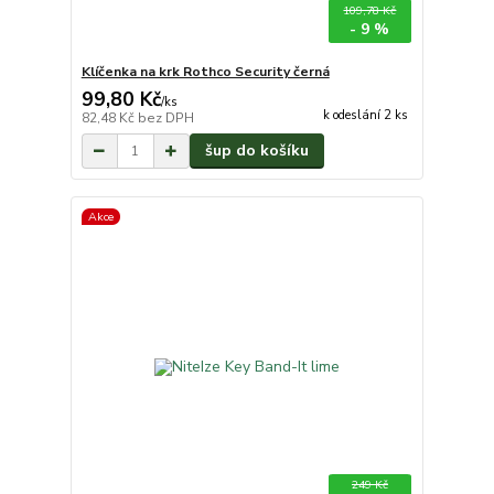
109,78 Kč
- 9 %
Klíčenka na krk Rothco Security černá
99,80 Kč
/
ks
k odeslání 2 ks
82,48 Kč
bez DPH
šup do košíku
Akce
249 Kč