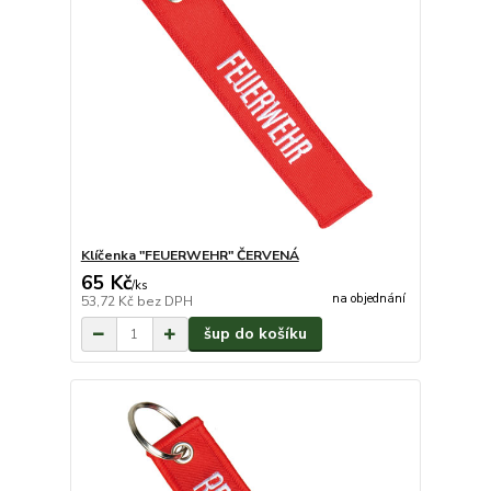
Klíčenka "FEUERWEHR" ČERVENÁ
65 Kč
/
ks
na objednání
53,72 Kč
bez DPH
šup do košíku