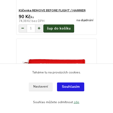
Klíčenka REMOVE BEFORE FLIGHT / HARRIER
90 Kč
/
ks
na objednání
74,38 Kč
bez DPH
šup do košíku
Taháme tu na provázcích cookies.
Souhlasím
Nastavení
Souhlas můžete odmítnout
zde
.