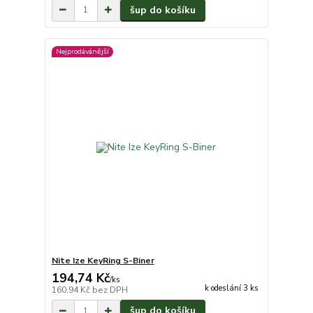
šup do košíku
Nejprodávánější
Nite Ize KeyRing S-Biner
194,74 Kč
/
ks
k odeslání 3 ks
160,94 Kč
bez DPH
šup do košíku