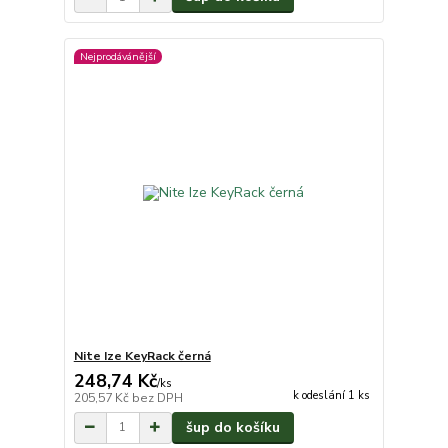
Nejprodávánější
Nite Ize KeyRack černá
248,74 Kč
/
ks
k odeslání 1 ks
205,57 Kč
bez DPH
šup do košíku