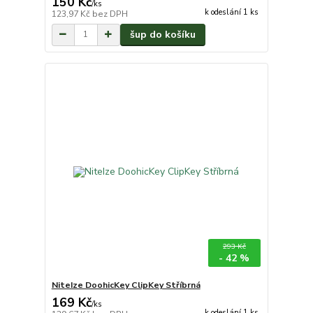
150 Kč
/
ks
k odeslání 1 ks
123,97 Kč
bez DPH
šup do košíku
293 Kč
- 42 %
NiteIze DoohicKey ClipKey Stříbrná
169 Kč
/
ks
k odeslání 1 ks