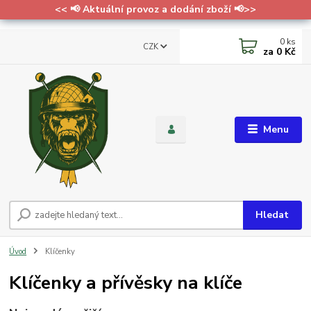
<< 📢 Aktuální provoz a dodání zboží 📢>>
0
ks
CZK
za
0 Kč
Menu
Hledat
Úvod
Klíčenky
Klíčenky a přívěsky na klíče