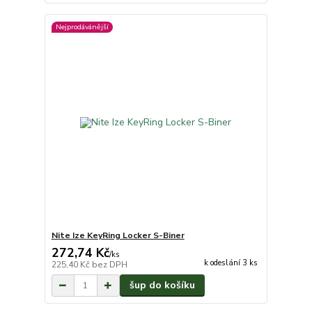
Nejprodávánější
Nite Ize KeyRing Locker S-Biner
272,74 Kč
/
ks
k odeslání 3 ks
225,40 Kč
bez DPH
šup do košíku