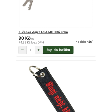
Klíčenka vlajka USA MODRÁ linka
90 Kč
/
ks
na objednání
74,38 Kč
bez DPH
šup do košíku