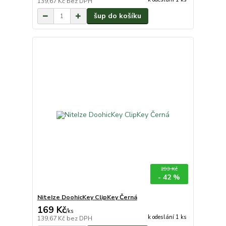
139,67 Kč
bez DPH
šup do košíku
293 Kč
- 42 %
NiteIze DoohicKey ClipKey Černá
169 Kč
/
ks
k odeslání 1 ks
139,67 Kč
bez DPH