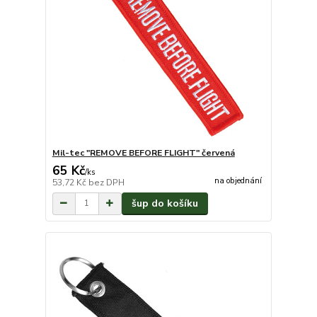
Mil-tec "REMOVE BEFORE FLIGHT" červená
65 Kč
/
ks
na objednání
53,72 Kč
bez DPH
šup do košíku