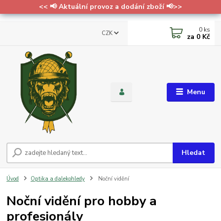
<< 📢 Aktuální provoz a dodání zboží 📢>>
0
ks
CZK
za
0 Kč
Menu
Hledat
Úvod
Optika a dalekohledy
Noční vidění
Noční vidění pro hobby a
profesionály