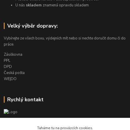
U nás
skladem
znamená opravdu skladem
Velký výběr dopravy:
Vybírejte ze všech boxu, výdejních mít nebo si nechte doručit domu či do
práce.
Zásilkovna
PPL
DPD
Česká pošta
WE|DO
Rychlý kontakt
info@armygalanterie.cz
Taháme tu na provázcích cookies.