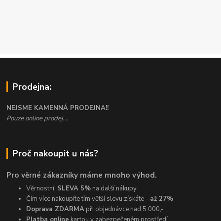
Prodejna:
NEJSME KAMENNÁ PRODEJNA!!
Pouze online prodej....
Proč nakoupit u nás?
Pro věrné zákazníky máme mnoho výhod.
Věrnostní
SLEVA 5%
na další nákupy
Čím více nakoupíte tím větší slevu získáte -
až 27%
Doprava ZDARMA
při objednávce nad 5.000,-
Platba online
kartou v zabezpečeném prostředí