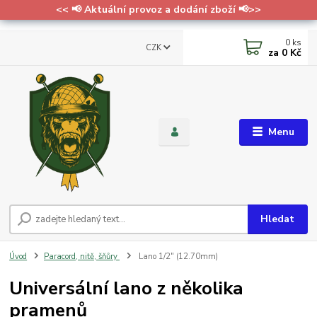
<< 📢 Aktuální provoz a dodání zboží 📢>>
0
ks
CZK
za
0 Kč
Menu
Hledat
Úvod
Paracord, nitě, šňůry
Lano 1/2" (12.70mm)
Universální lano z několika
pramenů