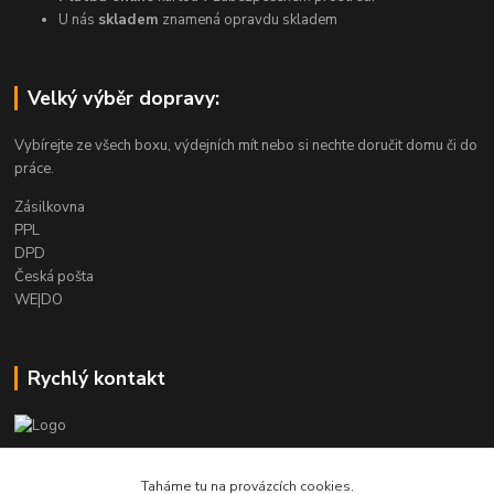
U nás
skladem
znamená opravdu skladem
Velký výběr dopravy:
Vybírejte ze všech boxu, výdejních mít nebo si nechte doručit domu či do
práce.
Zásilkovna
PPL
DPD
Česká pošta
WE|DO
Rychlý kontakt
info@armygalanterie.cz
Taháme tu na provázcích cookies.