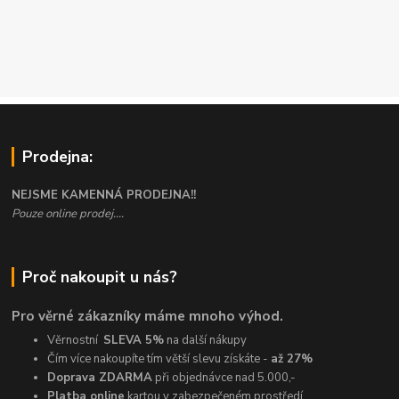
Prodejna:
NEJSME KAMENNÁ PRODEJNA!!
Pouze online prodej....
Proč nakoupit u nás?
Pro věrné zákazníky máme mnoho výhod.
Věrnostní
SLEVA 5%
na další nákupy
Čím více nakoupíte tím větší slevu získáte -
až 27%
Doprava ZDARMA
při objednávce nad 5.000,-
Platba online
kartou v zabezpečeném prostředí