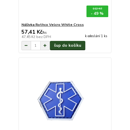
112 Kč
- 49 %
Nášivka Rothco Velcro White Cross
57,41 Kč
/
ks
k odeslání 1 ks
47,45 Kč
bez DPH
šup do košíku