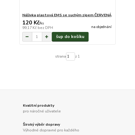
Nášivka plastová EMS se suchým zipem ČERVENÁ
120 Kč
/
ks
na objednání
99,17 Kč
bez DPH
šup do košíku
strana
z 1
Kvalitní produkty
pro náročné uživatele
Široký výběr dopravy
Výhodné dopravné pro každého