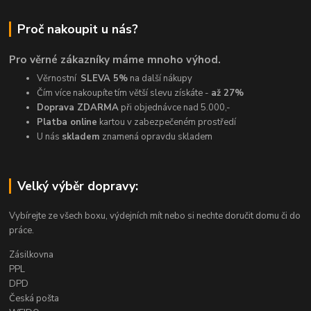
Proč nakoupit u nás?
Pro věrné zákazníky máme mnoho výhod.
Věrnostní
SLEVA 5%
na další nákupy
Čím více nakoupíte tím větší slevu získáte -
až 27%
Doprava ZDARMA
při objednávce nad 5.000,-
Platba online
kartou v zabezpečeném prostředí
U nás
skladem
znamená opravdu skladem
Velký výběr dopravy:
Vybírejte ze všech boxu, výdejních mít nebo si nechte doručit domu či do
práce.
Zásilkovna
PPL
DPD
Česká pošta