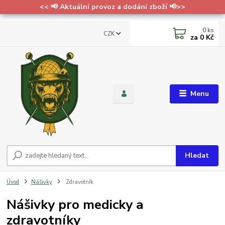
<< 📢 Aktuální provoz a dodání zboží 📢>>
0
ks
CZK
za
0 Kč
Menu
Hledat
Úvod
Nášivky
Zdravotník
Nášivky pro medicky a
zdravotníky