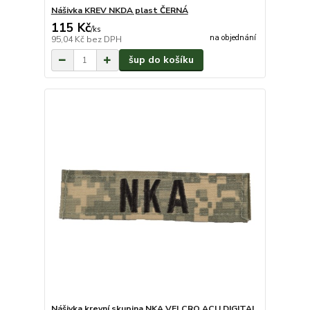
Nášivka KREV NKDA plast ČERNÁ
115 Kč
/
ks
na objednání
95,04 Kč
bez DPH
šup do košíku
Nášivka krevní skupina NKA VELCRO ACU DIGITAL