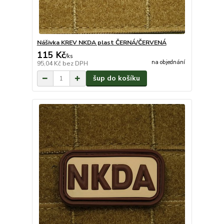
Nášivka KREV NKDA plast ČERNÁ/ČERVENÁ
115 Kč
/
ks
na objednání
95,04 Kč
bez DPH
šup do košíku