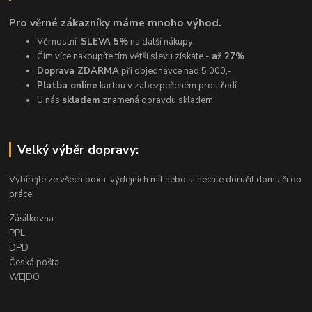
Pro věrné zákazníky máme mnoho výhod.
Věrnostní
SLEVA 5%
na další nákupy
Čím více nakoupíte tím větší slevu získáte -
až 27%
Doprava ZDARMA
při objednávce nad 5.000,-
Platba online
kartou v zabezpečeném prostředí
U nás
skladem
znamená opravdu skladem
Velký výběr dopravy:
Vybírejte ze všech boxu, výdejních mít nebo si nechte doručit domu či do
práce.
Zásilkovna
PPL
DPD
Česká pošta
WE|DO