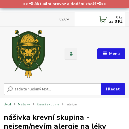
<< 📢 Aktuální provoz a dodání zboží 📢>>
0
ks
CZK
za
0 Kč
Menu
Hledat
Úvod
Nášivky
Krevní skupiny
alergie
nášivka krevní skupina -
nejsem/nevím alergie na léky