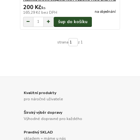
200 Kč
/
ks
na objednání
165,29 Kč
bez DPH
šup do košíku
strana
z 1
Kvalitní produkty
pro náročné uživatele
Široký výběr dopravy
Výhodné dopravné pro každého
Pravdivý SKLAD
skladem = máme u nás