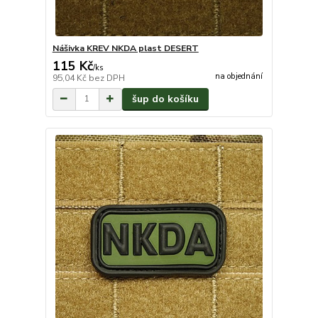
Nášivka KREV NKDA plast DESERT
115 Kč
/
ks
na objednání
95,04 Kč
bez DPH
šup do košíku