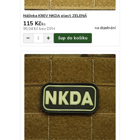
Nášivka KREV NKDA plast ZELENÁ
115 Kč
/
ks
na objednání
95,04 Kč
bez DPH
šup do košíku