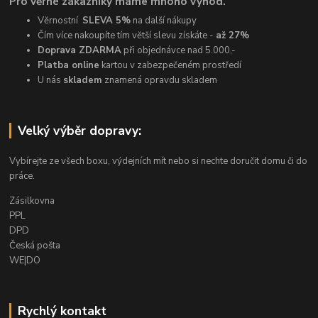
Pro věrné zákazníky máme mnoho výhod.
Věrnostní
SLEVA 5%
na další nákupy
Čím více nakoupíte tím větší slevu získáte -
až 27%
Doprava ZDARMA
při objednávce nad 5.000,-
Platba online
kartou v zabezpečeném prostředí
U nás
skladem
znamená opravdu skladem
Velký výběr dopravy:
Vybírejte ze všech boxu, výdejních mít nebo si nechte doručit domu či do
práce.
Zásilkovna
PPL
DPD
Česká pošta
WE|DO
Rychlý kontakt