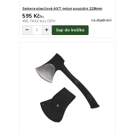
Sekera plastová AXT nylon pouzdro 228mm
595 Kč
/
ks
na objednání
491,74 Kč
bez DPH
šup do košíku