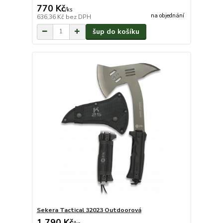
770 Kč
/
ks
na objednání
636,36 Kč
bez DPH
šup do košíku
Sekera Tactical 32023 Outdoorová
1 790 Kč