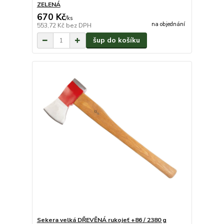
ZELENÁ
670 Kč
/
ks
na objednání
553,72 Kč
bez DPH
šup do košíku
Sekera velká DŘEVĚNÁ rukojeť +86 / 2380 g