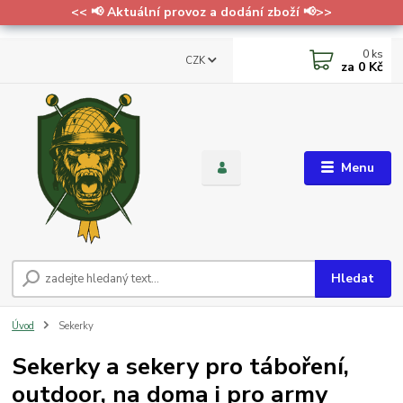
<< 📢 Aktuální provoz a dodání zboží 📢>>
0
ks
CZK
za
0 Kč
Menu
Hledat
Úvod
Sekerky
Sekerky a sekery pro táboření,
outdoor, na doma i pro army