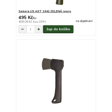
Sekera US AXT 1942 ZELENÁ repro
495 Kč
/
ks
na objednání
409,09 Kč
bez DPH
šup do košíku