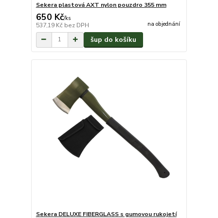
Sekera plastová AXT nylon pouzdro 355 mm
650 Kč
/
ks
na objednání
537,19 Kč
bez DPH
šup do košíku
Sekera DELUXE FIBERGLASS s gumovou rukojetí