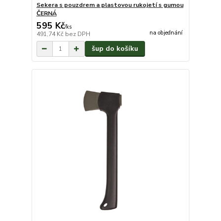
Sekera s pouzdrem a plastovou rukojetí s gumou
ČERNÁ
595 Kč
/
ks
na objednání
491,74 Kč
bez DPH
šup do košíku