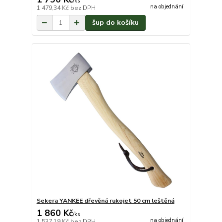
/
ks
na objednání
1 479,34 Kč
bez DPH
šup do košíku
Sekera YANKEE dřevěná rukojet 50 cm leštěná
1 860 Kč
/
ks
na objednání
1 537,19 Kč
bez DPH