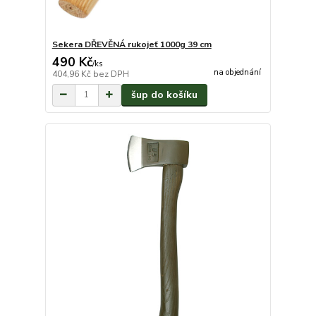
Sekera DŘEVĚNÁ rukojeť 1000g 39 cm
490 Kč
/
ks
na objednání
404,96 Kč
bez DPH
šup do košíku