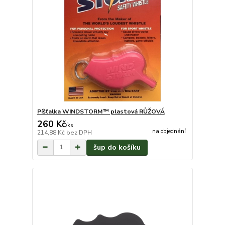
Píšťalka WINDSTORM™ plastová RŮŽOVÁ
260 Kč
/
ks
na objednání
214,88 Kč
bez DPH
šup do košíku