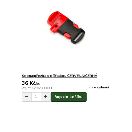
Spona/přezka s píšťalkou ČERVENÁ/ČERNÁ
36 Kč
/
ks
na objednání
29,75 Kč
bez DPH
šup do košíku