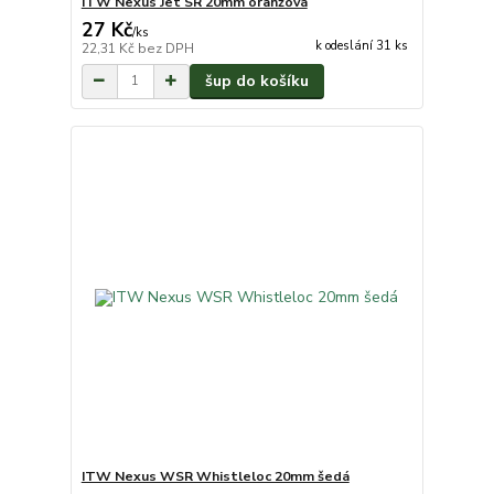
ITW Nexus Jet SR 20mm oranžová
27 Kč
/
ks
k odeslání 31 ks
22,31 Kč
bez DPH
šup do košíku
ITW Nexus WSR Whistleloc 20mm šedá