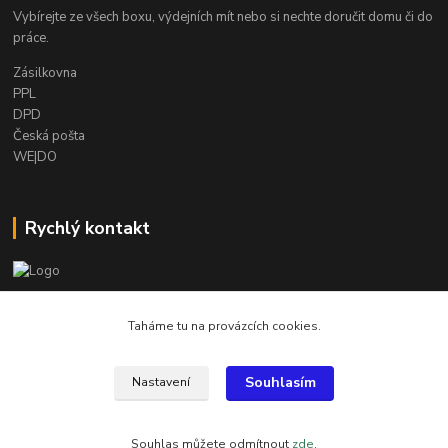
Vybírejte ze všech boxu, výdejních mít nebo si nechte doručit domu či do
práce.
Zásilkovna
PPL
DPD
Česká pošta
WE|DO
Rychlý kontakt
info@armygalanterie.cz
Taháme tu na provázcích cookies.
Souhlasím
Nastavení
Všechny obrázky, popisky a texty jsou chráněny autorským právem
Souhlas můžete odmítnout
zde
.