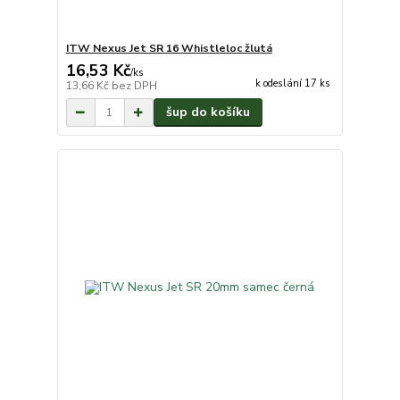
ITW Nexus Jet SR 16 Whistleloc žlutá
16,53 Kč
/
ks
k odeslání 17 ks
13,66 Kč
bez DPH
šup do košíku