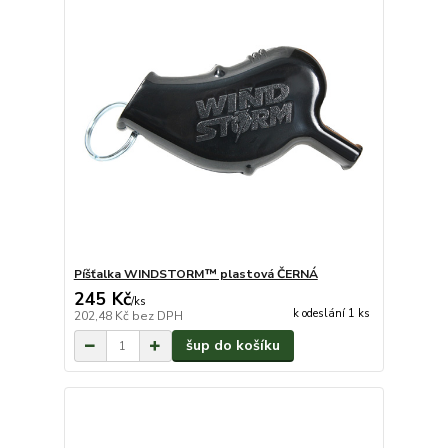
Píšťalka WINDSTORM™ plastová ČERNÁ
245 Kč
/
ks
k odeslání 1 ks
202,48 Kč
bez DPH
šup do košíku