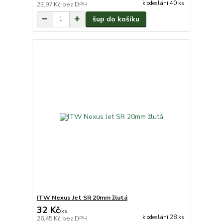
k odeslání 40 ks
23,97 Kč
bez DPH
šup do košíku
ITW Nexus Jet SR 20mm žlutá
32 Kč
/
ks
k odeslání 28 ks
26,45 Kč
bez DPH