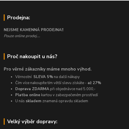
Prodejna:
NEJSME KAMENNÁ PRODEJNA!!
Pouze online prodej....
Proč nakoupit u nás?
Pro věrné zákazníky máme mnoho výhod.
Věrnostní
SLEVA 5%
na další nákupy
Čím více nakoupíte tím větší slevu získáte -
až 27%
Doprava ZDARMA
při objednávce nad 5.000,-
Platba online
kartou v zabezpečeném prostředí
U nás
skladem
znamená opravdu skladem
Velký výběr dopravy: