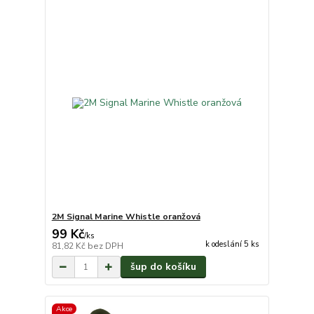
2M Signal Marine Whistle oranžová
99 Kč
/
ks
k odeslání 5 ks
81,82 Kč
bez DPH
šup do košíku
Akce