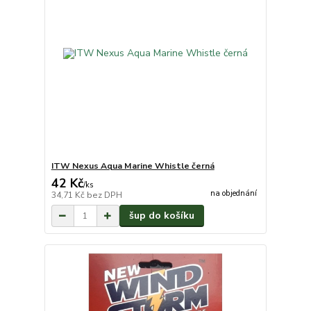
ITW Nexus Aqua Marine Whistle černá
42 Kč
/
ks
na objednání
34,71 Kč
bez DPH
šup do košíku