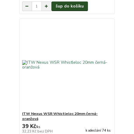
šup do košíku
ITW Nexus WSR Whistleloc 20mm černá-
oranžová
39 Kč
/
ks
k odeslání 74 ks
32,23 Kč
bez DPH