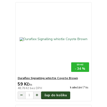
89 Kč
- 34 %
Duraflex Signalling whistle Coyote Brown
59 Kč
/
ks
k odeslání 7 ks
48,76 Kč
bez DPH
šup do košíku