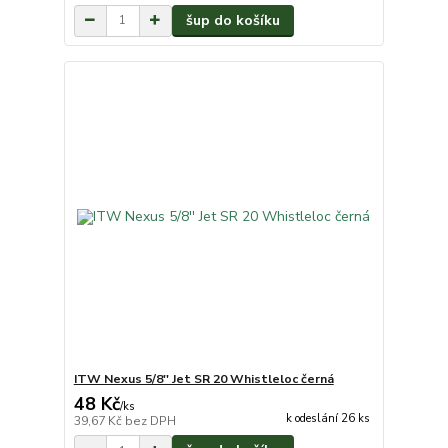
šup do košíku
ITW Nexus 5/8'' Jet SR 20 Whistleloc černá
48 Kč
/
ks
k odeslání 26 ks
39,67 Kč
bez DPH