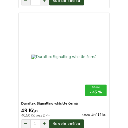
šup do košíku
89 Kč
- 45 %
Duraflex Signalling whistle černá
49 Kč
/
ks
k odeslání 14 ks
40,50 Kč
bez DPH
šup do košíku