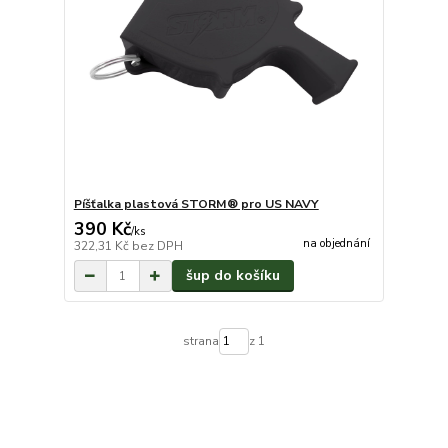
Píšťalka plastová STORM® pro US NAVY
390 Kč
/
ks
na objednání
322,31 Kč
bez DPH
šup do košíku
strana
z 1