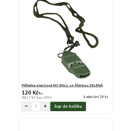
Píšťalka plastová NO BALL se šňůrkou ZELENÁ
120 Kč
/
ks
k odeslání 24 ks
99,17 Kč
bez DPH
šup do košíku