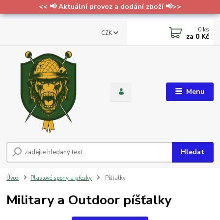
<< 📢 Aktuální provoz a dodání zboží 📢>>
0
ks
CZK
za
0 Kč
Menu
Hledat
Úvod
Plastové spony a přezky
Píštalky
Military a Outdoor píšťalky