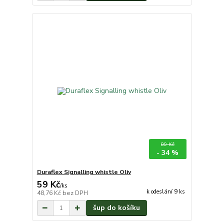
89 Kč
- 34 %
Duraflex Signalling whistle Oliv
59 Kč
/
ks
k odeslání 9 ks
48,76 Kč
bez DPH
šup do košíku