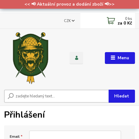
<< 📢 Aktuální provoz a dodání zboží 📢>>
0
ks
CZK
za
0 Kč
Menu
Hledat
Přihlášení
Email
*