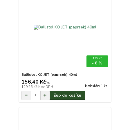
170 Kč
- 8 %
Ballistol KO JET (paprsek) 40ml
156,40 Kč
/
ks
k odeslání 1 ks
129,26 Kč
bez DPH
šup do košíku