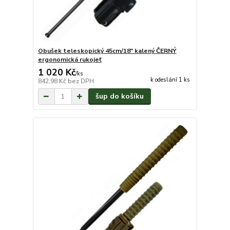
Obušek teleskopický 45cm/18" kalený ČERNÝ
ergonomická rukojeť
1 020 Kč
/
ks
k odeslání 1 ks
842,98 Kč
bez DPH
šup do košíku