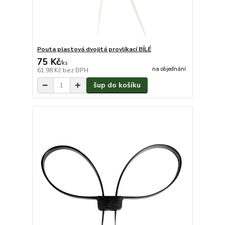
Pouta plastová dvojitá provlíkací BÍLÉ
75 Kč
/
ks
na objednání
61,98 Kč
bez DPH
šup do košíku