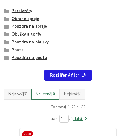
Paralyzéry
Obrané spreje
Pouzdra na spreje
Obušky a tonfy
Pouzdra na obušky
Pouta
Pouzdra na pouta
Rozšířený filtr
Nejnovější
Nejlevnější
Nejdražší
Zobrazuji 1-72 z 132
strana
z 2
další
Akce