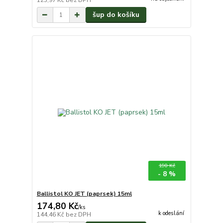
123,97 Kč
bez DPH
šup do košíku
190 Kč
- 8 %
Ballistol KO JET (paprsek) 15ml
174,80 Kč
/
ks
k odeslání
144,46 Kč
bez DPH