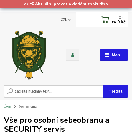
<< 📢 Aktuální provoz a dodání zboží 📢>>
0
ks
CZK
za
0 Kč
Menu
Hledat
Úvod
Sebeobrana
Vše pro osobní sebeobranu a
SECURITY servis