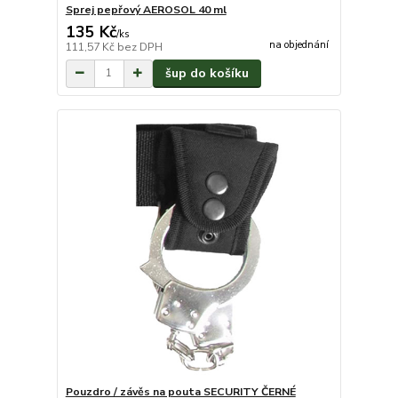
Sprej pepřový AEROSOL 40 ml
135 Kč
/
ks
na objednání
111,57 Kč
bez DPH
šup do košíku
Pouzdro / závěs na pouta SECURITY ČERNÉ