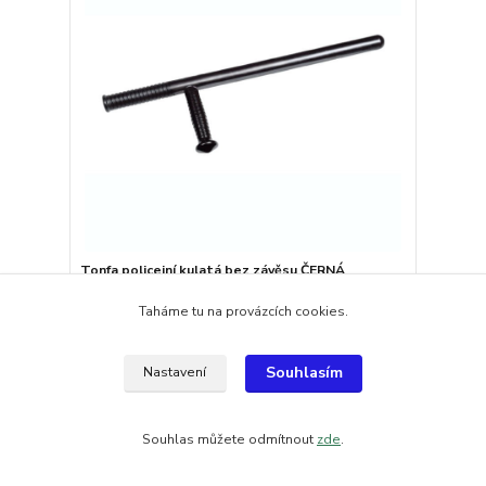
Tonfa policejní kulatá bez závěsu ČERNÁ
235 Kč
/
ks
Taháme tu na provázcích cookies.
na objednání
194,21 Kč
bez DPH
šup do košíku
Souhlasím
Nastavení
Souhlas můžete odmítnout
zde
.