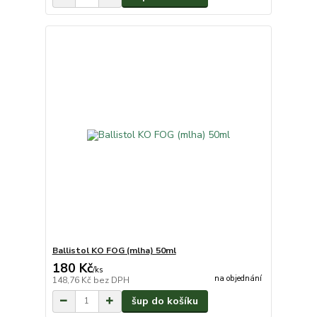
Ballistol KO FOG (mlha) 50ml
180 Kč
/
ks
na objednání
148,76 Kč
bez DPH
šup do košíku