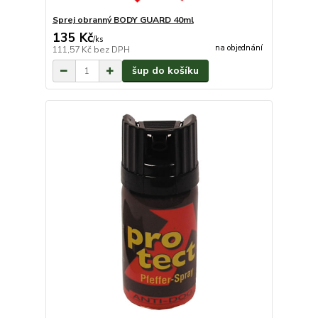
Sprej obranný BODY GUARD 40ml
135 Kč
/
ks
na objednání
111,57 Kč
bez DPH
šup do košíku