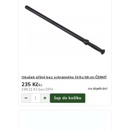
Obušek přímý bez ochranného štítu 58 cm ČERNÝ
235 Kč
/
ks
na objednání
194,21 Kč
bez DPH
šup do košíku