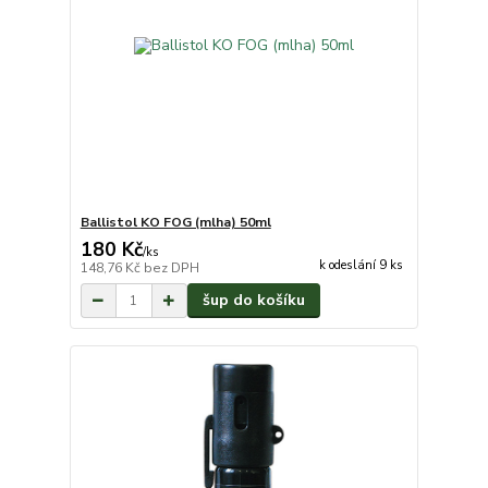
Ballistol KO FOG (mlha) 50ml
180 Kč
/
ks
k odeslání 9 ks
148,76 Kč
bez DPH
šup do košíku