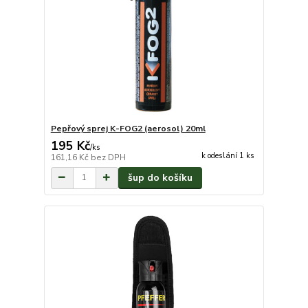
Pepřový sprej K-FOG2 (aerosol) 20ml
195 Kč
/
ks
k odeslání 1 ks
161,16 Kč
bez DPH
šup do košíku