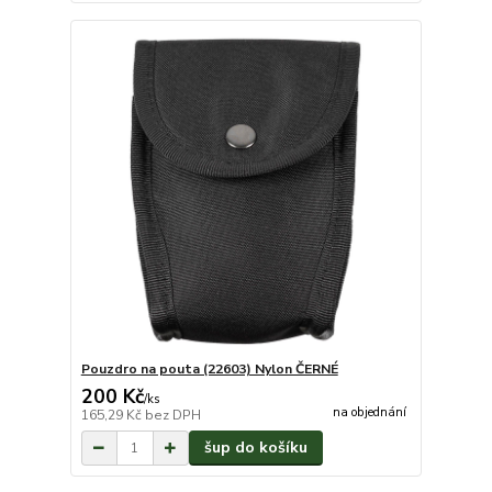
Pouzdro na pouta (22603) Nylon ČERNÉ
200 Kč
/
ks
na objednání
165,29 Kč
bez DPH
šup do košíku