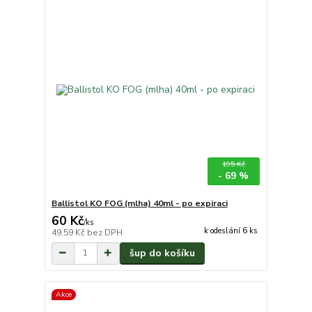
195 Kč
- 69 %
Ballistol KO FOG (mlha) 40ml - po expiraci
60 Kč
/
ks
k odeslání 6 ks
49,59 Kč
bez DPH
šup do košíku
Akce