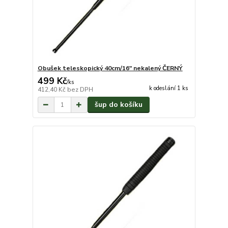
Obušek teleskopický 40cm/16" nekalený ČERNÝ
499 Kč
/
ks
k odeslání 1 ks
412,40 Kč
bez DPH
šup do košíku