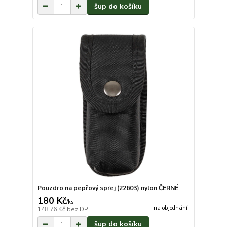
šup do košíku
Pouzdro na pepřový sprej (22603) nylon ČERNÉ
180 Kč
/
ks
na objednání
148,76 Kč
bez DPH
šup do košíku