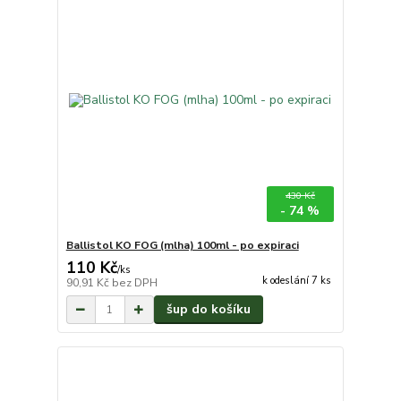
430 Kč
- 74 %
Ballistol KO FOG (mlha) 100ml - po expiraci
110 Kč
/
ks
k odeslání 7 ks
90,91 Kč
bez DPH
šup do košíku