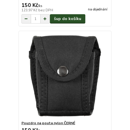
150 Kč
/
ks
na objednání
123,97 Kč
bez DPH
šup do košíku
Pouzdro na pouta nylon ČERNÉ