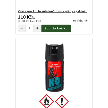
Závěs pro tonfu kulatou/obušek přímý s jištěním
110 Kč
/
ks
na objednání
90,91 Kč
bez DPH
šup do košíku