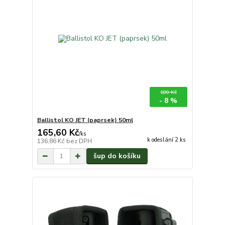
180 Kč
- 8 %
Ballistol KO JET (paprsek) 50ml
165,60 Kč
/
ks
k odeslání 2 ks
136,86 Kč
bez DPH
šup do košíku