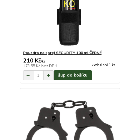
Pouzdro na sprej SECURITY 100 ml ČERNÉ
210 Kč
/
ks
k odeslání 1 ks
173,55 Kč
bez DPH
šup do košíku