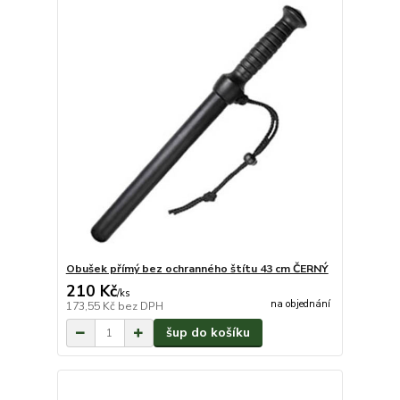
Obušek přímý bez ochranného štítu 43 cm ČERNÝ
210 Kč
/
ks
na objednání
173,55 Kč
bez DPH
šup do košíku