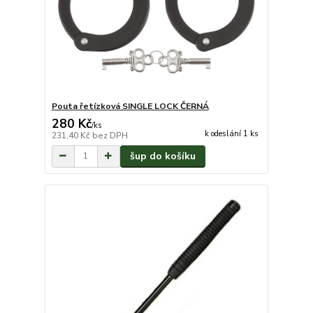
Pouta řetízková SINGLE LOCK ČERNÁ
280 Kč
/
ks
k odeslání 1 ks
231,40 Kč
bez DPH
šup do košíku