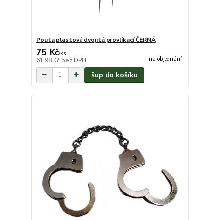
Pouta plastová dvojitá provlíkací ČERNÁ
75 Kč
/
ks
na objednání
61,98 Kč
bez DPH
šup do košíku