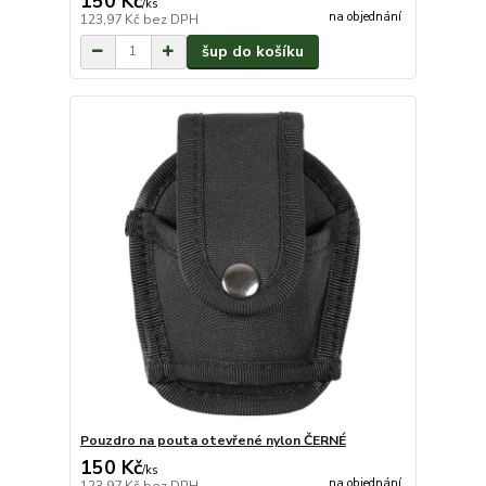
150 Kč
/
ks
na objednání
123,97 Kč
bez DPH
šup do košíku
Pouzdro na pouta otevřené nylon ČERNÉ
150 Kč
/
ks
na objednání