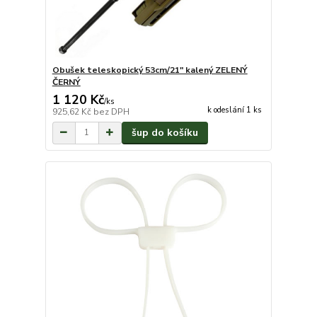
Obušek teleskopický 53cm/21" kalený ZELENÝ
ČERNÝ
1 120 Kč
/
ks
k odeslání 1 ks
925,62 Kč
bez DPH
šup do košíku