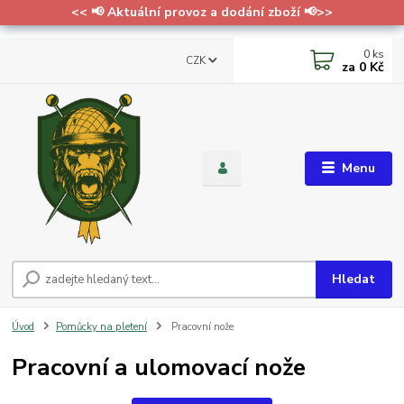
<< 📢 Aktuální provoz a dodání zboží 📢>>
0
ks
CZK
za
0 Kč
Menu
Hledat
Úvod
Pomůcky na pletení
Pracovní nože
Pracovní a ulomovací nože