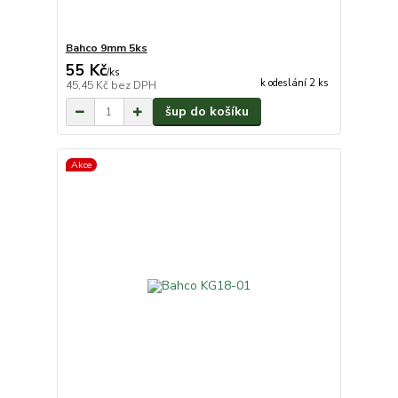
Bahco 9mm 5ks
55 Kč
/
ks
k odeslání 2 ks
45,45 Kč
bez DPH
šup do košíku
Akce