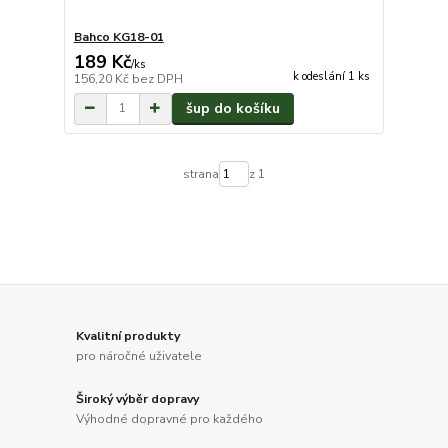
Bahco KG18-01
189 Kč
/
ks
k odeslání 1 ks
156,20 Kč
bez DPH
šup do košíku
strana
z 1
Kvalitní produkty
pro náročné uživatele
Široký výběr dopravy
Výhodné dopravné pro každého