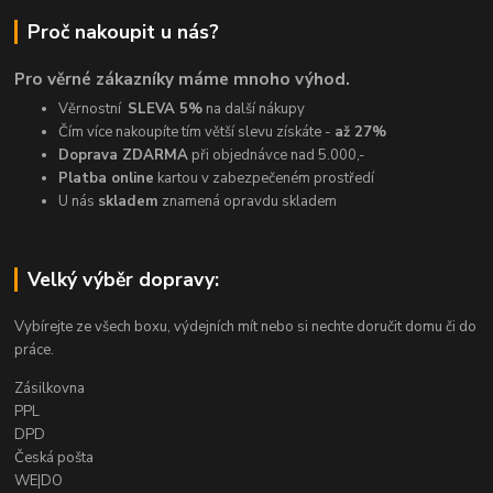
Proč nakoupit u nás?
Pro věrné zákazníky máme mnoho výhod.
Věrnostní
SLEVA 5%
na další nákupy
Čím více nakoupíte tím větší slevu získáte -
až 27%
Doprava ZDARMA
při objednávce nad 5.000,-
Platba online
kartou v zabezpečeném prostředí
U nás
skladem
znamená opravdu skladem
Velký výběr dopravy:
Vybírejte ze všech boxu, výdejních mít nebo si nechte doručit domu či do
práce.
Zásilkovna
PPL
DPD
Česká pošta
WE|DO