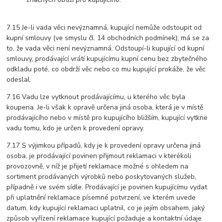
7.15 Je-li vada věci nevýznamná, kupující nemůže odstoupit od
kupní smlouvy (ve smyslu čl. 14 obchodních podmínek); má se za
to, že vada věci není nevýznamná. Odstoupí-li kupující od kupní
smlouvy, prodávající vrátí kupujícímu kupní cenu bez zbytečného
odkladu poté, co obdrží věc nebo co mu kupující prokáže, že věc
odeslal.
7.16 Vadu lze vytknout prodávajícímu, u kterého věc byla
koupena. Je-li však k opravě určena jiná osoba, která je v místě
prodávajícího nebo v místě pro kupujícího bližším, kupující vytkne
vadu tomu, kdo je určen k provedení opravy.
7.17 S výjimkou případů, kdy je k provedení opravy určena jiná
osoba, je prodávající povinen přijmout reklamaci v kterékoli
provozovně, v níž je přijetí reklamace možné s ohledem na
sortiment prodávaných výrobků nebo poskytovaných služeb,
případně i ve svém sídle. Prodávající je povinen kupujícímu vydat
při uplatnění reklamace písemné potvrzení, ve kterém uvede
datum, kdy kupující reklamaci uplatnil, co je jejím obsahem, jaký
způsob vyřízení reklamace kupující požaduje a kontaktní údaje