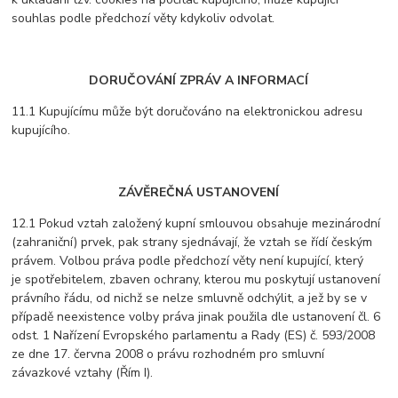
souhlas podle předchozí věty kdykoliv odvolat.
DORUČOVÁNÍ ZPRÁV A INFORMACÍ
11.1 Kupujícímu může být doručováno na elektronickou adresu
kupujícího.
ZÁVĚREČNÁ USTANOVENÍ
12.1 Pokud vztah založený kupní smlouvou obsahuje mezinárodní
(zahraniční) prvek, pak strany sjednávají, že vztah se řídí českým
právem. Volbou práva podle předchozí věty není kupující, který
je spotřebitelem, zbaven ochrany, kterou mu poskytují ustanovení
právního řádu, od nichž se nelze smluvně odchýlit, a jež by se v
případě neexistence volby práva jinak použila dle ustanovení čl. 6
odst. 1 Nařízení Evropského parlamentu a Rady (ES) č. 593/2008
ze dne 17. června 2008 o právu rozhodném pro smluvní
závazkové vztahy (Řím I).