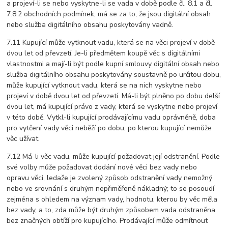
a projeví-li se nebo vyskytne-li se vada v době podle čl. 8.1 a čl.
7.8.2 obchodních podmínek, má se za to, že jsou digitální obsah
nebo služba digitálního obsahu poskytovány vadně.
7.11 Kupující může vytknout vadu, která se na věci projeví v době
dvou let od převzetí. Je-li předmětem koupě věc s digitálními
vlastnostmi a mají-li být podle kupní smlouvy digitální obsah nebo
služba digitálního obsahu poskytovány soustavně po určitou dobu,
může kupující vytknout vadu, která se na nich vyskytne nebo
projeví v době dvou let od převzetí. Má-li být plněno po dobu delší
dvou let, má kupující právo z vady, která se vyskytne nebo projeví
v této době. Vytkl-li kupující prodávajícímu vadu oprávněně, doba
pro vytčení vady věci neběží po dobu, po kterou kupující nemůže
věc užívat.
7.12 Má-li věc vadu, může kupující požadovat její odstranění. Podle
své volby může požadovat dodání nové věci bez vady nebo
opravu věci, ledaže je zvolený způsob odstranění vady nemožný
nebo ve srovnání s druhým nepřiměřeně nákladný; to se posoudí
zejména s ohledem na význam vady, hodnotu, kterou by věc měla
bez vady, a to, zda může být druhým způsobem vada odstraněna
bez značných obtíží pro kupujícího. Prodávající může odmítnout