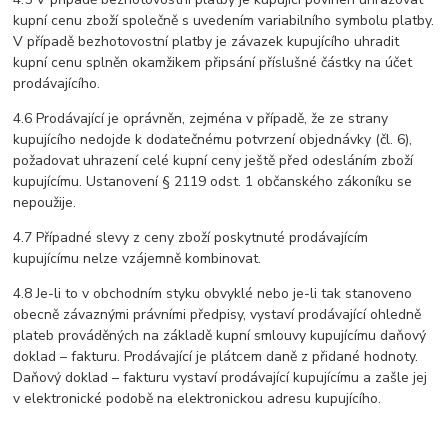
kupní cenu zboží společně s uvedením variabilního symbolu platby.
V případě bezhotovostní platby je závazek kupujícího uhradit
kupní cenu splněn okamžikem připsání příslušné částky na účet
prodávajícího.
4.6 Prodávající je oprávněn, zejména v případě, že ze strany
kupujícího nedojde k dodatečnému potvrzení objednávky (čl. 6),
požadovat uhrazení celé kupní ceny ještě před odesláním zboží
kupujícímu. Ustanovení § 2119 odst. 1 občanského zákoníku se
nepoužije.
4.7 Případné slevy z ceny zboží poskytnuté prodávajícím
kupujícímu nelze vzájemně kombinovat.
4.8 Je-li to v obchodním styku obvyklé nebo je-li tak stanoveno
obecně závaznými právními předpisy, vystaví prodávající ohledně
plateb prováděných na základě kupní smlouvy kupujícímu daňový
doklad – fakturu. Prodávající je plátcem daně z přidané hodnoty.
Daňový doklad – fakturu vystaví prodávající kupujícímu a zašle jej
v elektronické podobě na elektronickou adresu kupujícího.