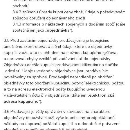
obchodu)
3.4.2 způsobu úhrady kupní ceny zboží, údaje o požadovaném
způsobu doručení objednávaného zboží
3.4.3 informace o nákladech spojených s dodáním zboží (dále
společně jen jako „
objednávka
“).
3.5 Před zasláním objednávky prodávajícímu je kupujícímu
umožněno zkontrolovat a měnit údaje, které do objednávky
kupující vložil, a to i s ohledem na možnost kupujícího zjišťovat
a opravovat chyby vzniklé při zadávání dat do objednávky.
Objednávku odešle kupující prodávajícímu kliknutím na tlačítko
„odeslat“. Údaje uvedené v objednávce jsou prodávajícím
považovány za správné. Prodávající neprodleně po obdržení
objednávky toto obdržení kupujícímu potvrdí elektronickou poštou,
a to na adresu elektronické pošty kupujícího uvedenou
v uživatelském účtu či v objednávce (dále jen „
elektronická
adresa kupujícího
“).
3.6 Prodávající je vždy oprávněn v závislosti na charakteru
objednávky (množství zboží, výše kupní ceny, předpokládané
náklady na dopravu) požádat kupujícího o dodatečné potvrzení
objednávky (například písemně či telefonicky).