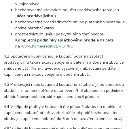
v objednávce
bezhotovostně převodem na účet prodávajícího (dále jen
„
účet prodávajícího
“)
bezhotovostně prostřednictvím online platebního systému a
online platební kartou
prostřednictvím úvěru poskytnutého třetí osobou
Kompletní podmínky splátkového prodeje
najdete
na
www.homecredit.cz/VOP/RU
4.2 Společně s kupní cenou je kupující povinen zaplatit
prodávajícímu také náklady spojené s balením a dodáním zboží ve
smluvené výši. Není-li uvedeno výslovně jinak, rozumí se dále
kupní cenou i náklady spojené s dodáním zboží.
4.3 Prodávající nepožaduje od kupujícího zálohu či jinou obdobnou
platbu. Tímto není dotčeno ustanovení čl. 6 obchodních podmínek
ohledně povinnosti uhradit kupní cenu zboží předem.
4.4 V případě platby v hotovosti či v případě platby na dobírku je
kupní cena splatná při převzetí zboží. V případě bezhotovostní
platby je kupní cena splatná do 3 dnů od uzavření kupní smlouvy.
4.5 V případě bezhotovostní platby je kupující povinen uhrazovat