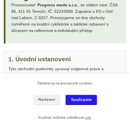
Provozovatel:
Progress mode s.r.o.
, se sídlem nám. ČSA
86, 411 55 Terezín, IČ: 62243888. Zapsána u KS v Ústí
nad Labem, C 8257. Provozujeme on-line obchody
zaměřené na kvalitní cyklistické a taktické vybavení s
důrazem na odbornost a individuální přístup.
1. Úvodní ustanovení
Tyto obchodní podmínky upravují vzájemná práva a
povinnosti smluvních stran vzniklé v souvislosti s kupní
smlouvou uzavíranou mezi společností Progress mode s.r.o.
Taháme tu na provázcích cookies.
(dále jen „eshop“) a kupujícím.
Souhlasím
Nastavení
2. Uzavření kupní smlouvy
Souhlas můžete odmítnout
zde
.
Veškerá prezentace zboží na webu eshopu je informativního
charakteru. Smlouva vzniká odesláním objednávky a jejím