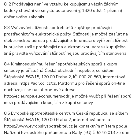
8. 2 Prodávající není ve vztahu ke kupujícímu vázán žádnými
kodexy chování ve smyslu ustanovení § 1820 odst. 1 písm. n)
občanského zákoníku.
8.3 Vyřizování stížností spotřebitelů zajišťuje prodávající
prostřednictvím elektronické pošty. Stížnosti je možné zasílat na
elektronickou adresu prodávajícího. Informaci o vyřízení stížnosti
kupujícího zašle prodávající na elektronickou adresu kupujícího.
Jiná pravidla vyřizování stížností nejsou prodávajícím stanovena.
8.4 K mimosoudnímu řešení spotřebitelských sporů z kupní
smlouvy je příslušná Česká obchodní inspekce, se sídlem
Štěpánská 567/15, 120 00 Praha 2, IČ: 000 20 869, internetová
adresa: https://adr.coi.cz/cs. Platformu pro řešení sporů on-line
nacházející se na internetové adrese
http://ec.europa.eu/consumers/odr je možné využít při řešení sporů
mezi prodávajícím a kupujícím z kupní smlouvy.
8.5 Evropské spotřebitelské centrum Česká republika, se sídlem
Štěpánská 567/15, 120 00 Praha 2, internetová adresa:
https://www.evropskyspotrebitel.cz je kontaktním místem podle
Nařízení Evropského parlamentu a Rady (EU) č. 524/2013 ze dne