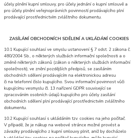
účely plnění kupní smlouvy, pro účely jednání o kupní smlouvě a
pro účely plnění veřejnoprávních povinností prodávajícího plní
prodávající prostřednictvím zvláštního dokumentu.
ZASÍLÁNÍ OBCHODNÍCH SDĚLENÍ A UKLÁDÁNÍ COOKIES
10.1 Kupující souhlasí ve smyslu ustanovení § 7 odst. 2 zákona č.
480/2004 Sb., o některých službách informační společnosti a o
změně některých zákonů (zákon o některých službách informační
společnosti), ve znění pozdějších předpisů, se zasíláním
obchodních sdělení prodávajícím na elektronickou adresu
či na telefonní číslo kupujícího. Svou informační povinnost vůči
kupujícímu vesmyslu čl. 13 nařízení GDPR související se
zpracováním osobních údajů kupujícího pro účely zasílání
obchodních sdělení plní prodávající prostřednictvím zvláštního
dokumentu.
10.2 Kupující souhlasí s ukládáním tzv. cookies na jeho počítač.
V případě, že je nákup na webové stránce možné provést a
závazky prodávajícího z kupní smlouvy plnit, aniž by docházelo
k ukládání tzv. cookies na počítač kupujícího, může kupující