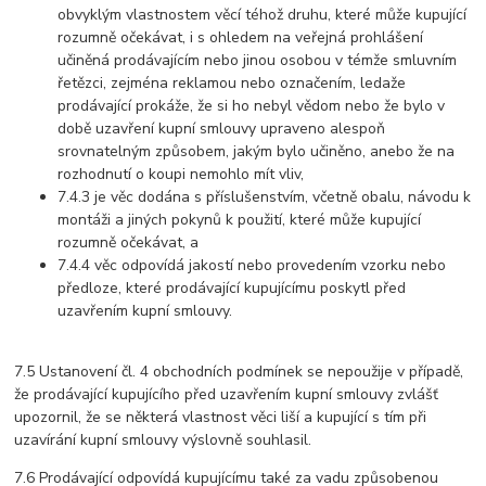
obvyklým vlastnostem věcí téhož druhu, které může kupující
rozumně očekávat, i s ohledem na veřejná prohlášení
učiněná prodávajícím nebo jinou osobou v témže smluvním
řetězci, zejména reklamou nebo označením, ledaže
prodávající prokáže, že si ho nebyl vědom nebo že bylo v
době uzavření kupní smlouvy upraveno alespoň
srovnatelným způsobem, jakým bylo učiněno, anebo že na
rozhodnutí o koupi nemohlo mít vliv,
7.4.3 je věc dodána s příslušenstvím, včetně obalu, návodu k
montáži a jiných pokynů k použití, které může kupující
rozumně očekávat, a
7.4.4 věc odpovídá jakostí nebo provedením vzorku nebo
předloze, které prodávající kupujícímu poskytl před
uzavřením kupní smlouvy.
7.5 Ustanovení čl. 4 obchodních podmínek se nepoužije v případě,
že prodávající kupujícího před uzavřením kupní smlouvy zvlášť
upozornil, že se některá vlastnost věci liší a kupující s tím při
uzavírání kupní smlouvy výslovně souhlasil.
7.6 Prodávající odpovídá kupujícímu také za vadu způsobenou