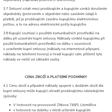
3.7 Smluvní vztah mezi prodávajícím a kupujícím vzniká doručením
objednávky (potvrzením o objednání nebo zasláním údajů k
platbě), jež je prodávajícím zasláno kupujícímu elektronickou
poštou, a to na adresu elektronické pošty kupujícího.
3.8 Kupující souhlasí s použitím komunikačních prostředků na
dálku při uzavírání kupní smlouvy. Náklady vzniklé kupujícímu při
použití komunikačních prostředků na dálku v souvislosti
s uzavřením kupní smlouvy (náklady na internetové připojení,
náklady na telefonní hovory) si hradí kupující sám, přičemž tyto
náklady se neliší od základní sazby.
CENA ZBOŽÍ A PLATEBNÍ PODMÍNKY
4.1 Cenu zboží a případné náklady spojené s dodáním zboží dle
kupní smlouvy může kupující uhradit prodávajícímu následujícími
způsoby:
V hotovosti na provozovně Zítkova 748/5, Litoměřice
v hotovosti na dobírku v místě určeném kupujícím