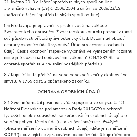
21. května 2013 o řešení spotřebitelských sporů on-line
a o změně nařízení (ES) č. 2006/2004 a směrnice 2009/22/ES
(nařízení o řešení spotřebitelských sporů on-line).
8.6 Prodávající je oprávněn k prodeji zboží na základě
živnostenského oprávnění. Živnostenskou kontrolu provádí v rámci
své působnosti příslušný živnostenský úřad. Dozor nad oblastí
ochrany osobních údajů vykonává Úřad pro ochranu osobních
údajů. Česká obchodní inspekce vykonává ve vymezeném rozsahu
mimo jiné dozor nad dodržováním zákona č. 634/1992 Sb., o
ochraně spotřebitele, ve znění pozdějších předpisů.
8.7 Kupující tímto přebírá na sebe nebezpečí změny okolností ve
smyslu § 1765 odst. 2 občanského zákoníku.
OCHRANA OSOBNÍCH ÚDAJŮ
9.1 Svou informační povinnost vůči kupujícímu ve smyslu čl. 13
Nařízení Evropského parlamentu a Rady 2016/679 o ochraně
fyzických osob v souvislosti se zpracováním osobních údajů a o
volném pohybu těchto údajů a o zrušení směrnice 95/46/ES
(obecné nařízení o ochraně osobních údajů) (dále jen „
nařízení
GDPR
“) související se zpracováním osobních údajů kupujícího pro