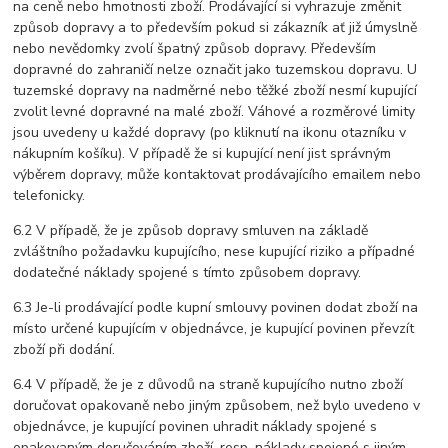
na ceně nebo hmotnosti zboží. Prodávající si vyhrazuje změnit
způsob dopravy a to především pokud si zákazník ať již úmyslně
nebo nevědomky zvolí špatný způsob dopravy. Především
dopravné do zahraničí nelze označit jako tuzemskou dopravu. U
tuzemské dopravy na nadměrné nebo těžké zboží nesmí kupující
zvolit levné dopravné na malé zboží. Váhové a rozměrové limity
jsou uvedeny u každé dopravy (po kliknutí na ikonu otazníku v
nákupním košíku). V případě že si kupující není jist správným
výběrem dopravy, může kontaktovat prodávajícího emailem nebo
telefonicky.
6.2 V případě, že je způsob dopravy smluven na základě
zvláštního požadavku kupujícího, nese kupující riziko a případné
dodatečné náklady spojené s tímto způsobem dopravy.
6.3 Je-li prodávající podle kupní smlouvy povinen dodat zboží na
místo určené kupujícím v objednávce, je kupující povinen převzít
zboží při dodání.
6.4 V případě, že je z důvodů na straně kupujícího nutno zboží
doručovat opakovaně nebo jiným způsobem, než bylo uvedeno v
objednávce, je kupující povinen uhradit náklady spojené s
opakovaným doručováním zboží, resp. náklady spojené s jiným