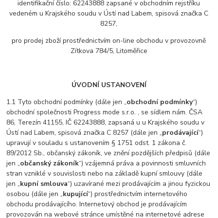
identifikační číslo: 62243888 zapsané v obchodním rejstříku
vedeném u Krajského soudu v Ústí nad Labem, spisová značka C
8257,
pro prodej zboží prostřednictvím on-line obchodu v provozovně
Zítkova 784/5, Litoměřice
ÚVODNÍ USTANOVENÍ
1.1 Tyto obchodní podmínky (dále jen „
obchodní podmínky
“)
obchodní společnosti Progress mode s.r.o. , se sídlem nám. ČSA
86, Terezín 41155, IČ 62243888, zapsaná u u Krajského soudu v
Ústí nad Labem, spisová značka C 8257 (dále jen „
prodávající
“)
upravují v souladu s ustanovením § 1751 odst. 1 zákona č.
89/2012 Sb., občanský zákoník, ve znění pozdějších předpisů (dále
jen „
občanský zákoník
“) vzájemná práva a povinnosti smluvních
stran vzniklé v souvislosti nebo na základě kupní smlouvy (dále
jen „
kupní smlouva
“) uzavírané mezi prodávajícím a jinou fyzickou
osobou (dále jen „
kupující
“) prostřednictvím internetového
obchodu prodávajícího. Internetový obchod je prodávajícím
provozován na webové stránce umístěné na internetové adrese