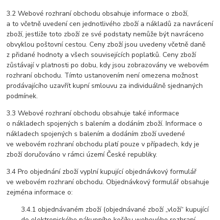
3.2 Webové rozhraní obchodu obsahuje informace o zboží,
a to včetně uvedení cen jednotlivého zboží a nákladů za navrácení
zboží, jestliže toto zboží ze své podstaty nemůže být navráceno
obvyklou poštovní cestou. Ceny zboží jsou uvedeny včetně daně
z přidané hodnoty a všech souvisejících poplatků. Ceny zboží
zůstávají v platnosti po dobu, kdy jsou zobrazovány ve webovém
rozhraní obchodu. Tímto ustanovením není omezena možnost
prodávajícího uzavřít kupní smlouvu za individuálně sjednaných
podmínek.
3.3 Webové rozhraní obchodu obsahuje také informace
o nákladech spojených s balením a dodáním zboží. Informace o
nákladech spojených s balením a dodáním zboží uvedené
ve webovém rozhraní obchodu platí pouze v případech, kdy je
zboží doručováno v rámci území České republiky.
3.4 Pro objednání zboží vyplní kupující objednávkový formulář
ve webovém rozhraní obchodu. Objednávkový formulář obsahuje
zejména informace o:
3.4.1 objednávaném zboží (objednávané zboží „vloží“ kupující
do elektronického nákupního košíku webového rozhraní