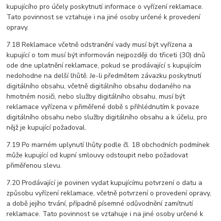
kupujícího pro účely poskytnutí informace o vyřízení reklamace.
Tato povinnost se vztahuje i na jiné osoby určené k provedení
opravy.
7.18 Reklamace včetně odstranění vady musí být vyřízena a
kupující o tom musí být informován nejpozději do třiceti (30) dnů
ode dne uplatnění reklamace, pokud se prodávající s kupujícím
nedohodne na delší lhůtě. Je-li předmětem závazku poskytnutí
digitálního obsahu, včetně digitálního obsahu dodaného na
hmotném nosiči, nebo služby digitálního obsahu, musí být
reklamace vyřízena v přiměřené době s přihlédnutím k povaze
digitálního obsahu nebo služby digitálního obsahu a k účelu, pro
nějž je kupující požadoval.
7.19 Po marném uplynutí lhůty podle čl. 18 obchodních podmínek
může kupující od kupní smlouvy odstoupit nebo požadovat
přiměřenou slevu.
7.20 Prodávající je povinen vydat kupujícímu potvrzení o datu a
způsobu vyřízení reklamace, včetně potvrzení o provedení opravy,
a době jejího trvání, případně písemné odůvodnění zamítnutí
reklamace. Tato povinnost se vztahuje i na jiné osoby určené k