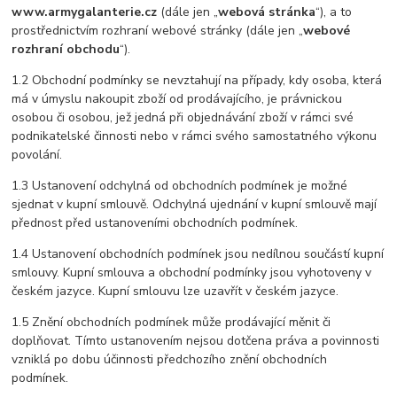
www.armygalanterie.cz
(dále jen „
webová stránka
“), a to
prostřednictvím rozhraní webové stránky (dále jen „
webové
rozhraní obchodu
“).
1.2 Obchodní podmínky se nevztahují na případy, kdy osoba, která
má v úmyslu nakoupit zboží od prodávajícího, je právnickou
osobou či osobou, jež jedná při objednávání zboží v rámci své
podnikatelské činnosti nebo v rámci svého samostatného výkonu
povolání.
1.3 Ustanovení odchylná od obchodních podmínek je možné
sjednat v kupní smlouvě. Odchylná ujednání v kupní smlouvě mají
přednost před ustanoveními obchodních podmínek.
1.4 Ustanovení obchodních podmínek jsou nedílnou součástí kupní
smlouvy. Kupní smlouva a obchodní podmínky jsou vyhotoveny v
českém jazyce. Kupní smlouvu lze uzavřít v českém jazyce.
1.5 Znění obchodních podmínek může prodávající měnit či
doplňovat. Tímto ustanovením nejsou dotčena práva a povinnosti
vzniklá po dobu účinnosti předchozího znění obchodních
podmínek.