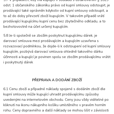
odst. 1 občanského zákoníku právo od kupní smlouvy odstoupit, je
prodávající také oprávněn kdykoliv od kupní smlouvy odstoupit, a
to až do doby převzetí zboží kupujícím. V takovém případě vrátí
prodávající kupujícímu kupní cenu bez zbytečného odkladu, a to
bezhotovostně na účet určený kupujícím.
5.8 Je-li společně se zbožím poskytnut kupujícímu dárek, je
darovací smlouva mezi prodávajícím a kupujícím uzavřena s
rozvazovací podmínkou, že dojde-li k odstoupení od kupní smlouvy
kupujícím, pozbývá darovací smlouva ohledně takového dárku
účinnosti a kupující je povinen spolu se zbožím prodávajícímu vrátit
i poskytnutý dárek
PŘEPRAVA A DODÁNÍ ZBOŽÍ
6.1 Cenu zboží a případné náklady spojené s dodáním zboží dle
kupní smlouvy může kupující uhradit prodávajícímu způsoby
uvedenými na internetovém obchodu. Ceny jsou vždy viditelné po
kliknutí na ikonu nákupního košíku umístěného v pravém horním
rohu. Ceny dopravného a další náklady se mohou lišit v závislosti