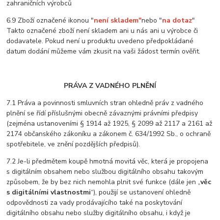
zahraničních výrobců
6.9 Zboží označené ikonou "
není skladem"
nebo "
na dotaz
"
Takto označené zboží není skladem ani u nás ani u výrobce či
dodavatele. Pokud není u produktu uvedeno předpokládané
datum dodání můžeme vám zkusit na vaši žádost termín ověřit.
PRÁVA Z VADNÉHO PLNĚNÍ
7.1 Práva a povinnosti smluvních stran ohledně práv z vadného
plnění se řídí příslušnými obecně závaznými právními předpisy
(zejména ustanoveními § 1914 až 1925, § 2099 až 2117 a 2161 až
2174 občanského zákoníku a zákonem č. 634/1992 Sb., o ochraně
spotřebitele, ve znění pozdějších předpisů).
7.2 Je-li předmětem koupě hmotná movitá věc, která je propojena
s digitálním obsahem nebo službou digitálního obsahu takovým
způsobem, že by bez nich nemohla plnit své funkce (dále jen „
věc
s digitálními vlastnostmi
“), použijí se ustanovení ohledně
odpovědnosti za vady prodávajícího také na poskytování
digitálního obsahu nebo služby digitálního obsahu, i když je