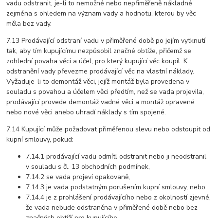
vadu odstranit, je-li to nemožné nebo nepřiměřeně nákladné
zejména s ohledem na význam vady a hodnotu, kterou by věc
měla bez vady.
7.13 Prodávající odstraní vadu v přiměřené době po jejím vytknutí
tak, aby tím kupujícímu nezpůsobil značné obtíže, přičemž se
zohlední povaha věci a účel, pro který kupující věc koupil. K
odstranění vady převezme prodávající věc na vlastní náklady.
Vyžaduje-li to demontáž věci, jejíž montáž byla provedena v
souladu s povahou a účelem věci předtím, než se vada projevila,
prodávající provede demontáž vadné věci a montáž opravené
nebo nové věci anebo uhradí náklady s tím spojené.
7.14 Kupující může požadovat přiměřenou slevu nebo odstoupit od
kupní smlouvy, pokud:
7.14.1 prodávající vadu odmítl odstranit nebo ji neodstranil
v souladu s čl. 13 obchodních podmínek,
7.14.2 se vada projeví opakovaně,
7.14.3 je vada podstatným porušením kupní smlouvy, nebo
7.14.4 je z prohlášení prodávajícího nebo z okolností zjevné,
že vada nebude odstraněna v přiměřené době nebo bez
značných obtíží pro kupujícího.