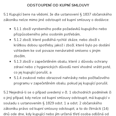
ODSTOUPENÍ OD KUPNÍ SMLOUVY
5.1 Kupující bere na vědomí, že dle ustanovení § 1837 občanského
zákoníku nelze mimo jiné odstoupit od kupní smlouvy o dodávce:
5.1.1 zboží vyrobeného podle požadavků kupujícího nebo
přizpůsobeného jeho osobním potřebám,
5.1.2 zboží, které podléhá rychlé zkáze, nebo zboží s
krátkou dobou spotřeby, jakož i zboží, které bylo po dodání
vzhledem ke své povaze nenávratně smíseno s jiným
zbožím,
5.1.3 zboží v zapečetěném obalu, které z důvodu ochrany
zdraví nebo z hygienických důvodů není vhodné vrátit poté,
co jej kupující porušil, a
5.1.4 zvukové nebo obrazové nahrávky nebo počítačového
programu v zapečetěném obalu, pokud jej kupující porušil.
5.2 Nejedná-li se o případ uvedený v čl. 1 obchodních podmínek či
o jiný případ, kdy nelze od kupní smlouvy odstoupit, má kupující v
souladu s ustanovením § 1829 odst. 1 a odst. 2 občanského
zákoníku právo od kupní smlouvy odstoupit, a to do čtrnácti (14)
dnů ode dne, kdy kupující nebo jím určená třetí osoba odlišná od