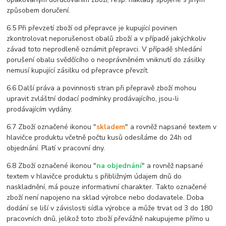
způsobem doručení.
6.5 Při převzetí zboží od přepravce je kupující povinen
zkontrolovat neporušenost obalů zboží a v případě jakýchkoliv
závad toto neprodleně oznámit přepravci. V případě shledání
porušení obalu svědčícího o neoprávněném vniknutí do zásilky
nemusí kupující zásilku od přepravce převzít.
6.6 Další práva a povinnosti stran při přepravě zboží mohou
upravit zvláštní dodací podmínky prodávajícího, jsou-li
prodávajícím vydány.
6.7 Zboží označené ikonou "
skladem
" a rovněž napsané textem v
hlavičce produktu včetně počtu kusů odesíláme do 24h od
objednání. Platí v pracovní dny.
6.8 Zboží označené ikonou "
na objednání
" a rovněž napsané
textem v hlavičce produktu s přibližným údajem dnů do
naskladnění, má pouze informativní charakter. Takto označené
zboží není napojeno na sklad výrobce nebo dodavatele. Doba
dodání se liší v závislosti sídla výrobce a může trvat od 3 do 180
pracovních dnů, jelikož toto zboží převážně nakupujeme přímo u