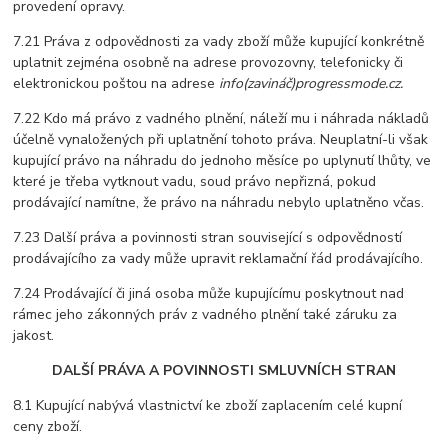
provedení opravy.
7.21 Práva z odpovědnosti za vady zboží může kupující konkrétně
uplatnit zejména osobně na adrese provozovny, telefonicky či
elektronickou poštou na adrese
info(zavináč)progressmode.cz
.
7.22 Kdo má právo z vadného plnění, náleží mu i náhrada nákladů
účelně vynaložených při uplatnění tohoto práva. Neuplatní-li však
kupující právo na náhradu do jednoho měsíce po uplynutí lhůty, ve
které je třeba vytknout vadu, soud právo nepřizná, pokud
prodávající namítne, že právo na náhradu nebylo uplatněno včas.
7.23 Další práva a povinnosti stran související s odpovědností
prodávajícího za vady může upravit reklamační řád prodávajícího.
7.24 Prodávající či jiná osoba může kupujícímu poskytnout nad
rámec jeho zákonných práv z vadného plnění také záruku za
jakost.
DALŠÍ PRÁVA A POVINNOSTI SMLUVNÍCH STRAN
8.1 Kupující nabývá vlastnictví ke zboží zaplacením celé kupní
ceny zboží.