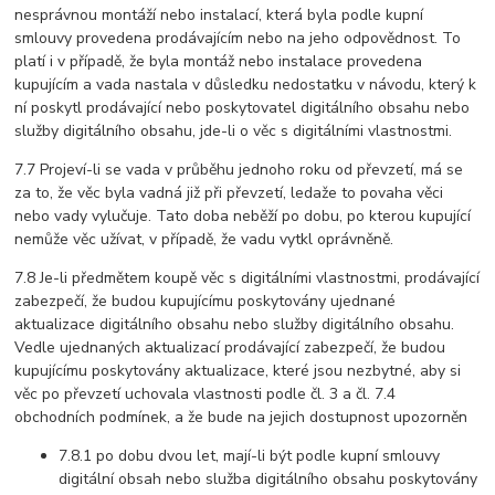
nesprávnou montáží nebo instalací, která byla podle kupní
smlouvy provedena prodávajícím nebo na jeho odpovědnost. To
platí i v případě, že byla montáž nebo instalace provedena
kupujícím a vada nastala v důsledku nedostatku v návodu, který k
ní poskytl prodávající nebo poskytovatel digitálního obsahu nebo
služby digitálního obsahu, jde-li o věc s digitálními vlastnostmi.
7.7 Projeví-li se vada v průběhu jednoho roku od převzetí, má se
za to, že věc byla vadná již při převzetí, ledaže to povaha věci
nebo vady vylučuje. Tato doba neběží po dobu, po kterou kupující
nemůže věc užívat, v případě, že vadu vytkl oprávněně.
7.8 Je-li předmětem koupě věc s digitálními vlastnostmi, prodávající
zabezpečí, že budou kupujícímu poskytovány ujednané
aktualizace digitálního obsahu nebo služby digitálního obsahu.
Vedle ujednaných aktualizací prodávající zabezpečí, že budou
kupujícímu poskytovány aktualizace, které jsou nezbytné, aby si
věc po převzetí uchovala vlastnosti podle čl. 3 a čl. 7.4
obchodních podmínek, a že bude na jejich dostupnost upozorněn
7.8.1 po dobu dvou let, mají-li být podle kupní smlouvy
digitální obsah nebo služba digitálního obsahu poskytovány