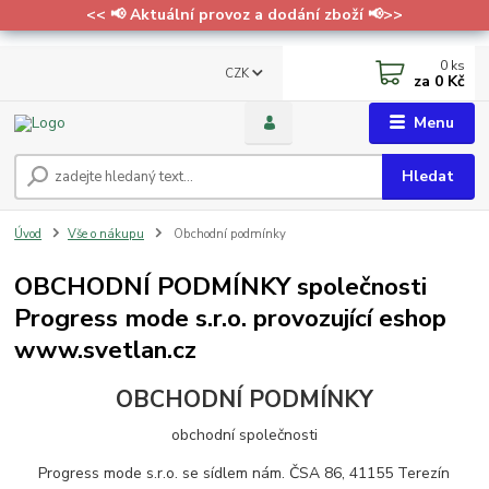
<< 📢 Aktuální provoz a dodání zboží 📢>>
0
ks
CZK
za
0 Kč
Menu
Hledat
Úvod
Vše o nákupu
Obchodní podmínky
OBCHODNÍ PODMÍNKY společnosti
Progress mode s.r.o. provozující eshop
www.svetlan.cz
OBCHODNÍ PODMÍNKY
obchodní společnosti
Progress mode s.r.o. se sídlem nám. ČSA 86, 41155 Terezín