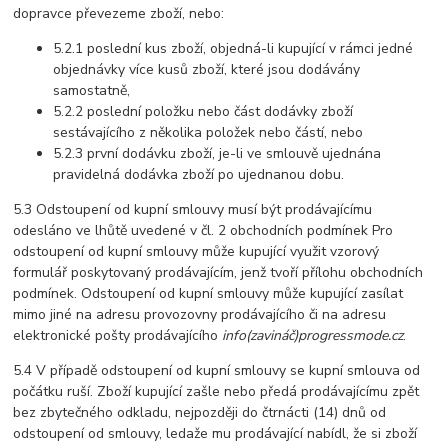
dopravce převezeme zboží, nebo:
5.2.1 poslední kus zboží, objedná-li kupující v rámci jedné
objednávky více kusů zboží, které jsou dodávány
samostatně,
5.2.2 poslední položku nebo část dodávky zboží
sestávajícího z několika položek nebo částí, nebo
5.2.3 první dodávku zboží, je-li ve smlouvě ujednána
pravidelná dodávka zboží po ujednanou dobu.
5.3 Odstoupení od kupní smlouvy musí být prodávajícímu
odesláno ve lhůtě uvedené v čl. 2 obchodních podmínek Pro
odstoupení od kupní smlouvy může kupující využit vzorový
formulář poskytovaný prodávajícím, jenž tvoří přílohu obchodních
podmínek. Odstoupení od kupní smlouvy může kupující zasílat
mimo jiné na adresu provozovny prodávajícího či na adresu
elektronické pošty prodávajícího
info(zavináč)progressmode.cz
.
5.4 V případě odstoupení od kupní smlouvy se kupní smlouva od
počátku ruší. Zboží kupující zašle nebo předá prodávajícímu zpět
bez zbytečného odkladu, nejpozději do čtrnácti (14) dnů od
odstoupení od smlouvy, ledaže mu prodávající nabídl, že si zboží