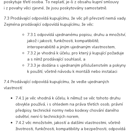
poskytuje třetí osoba. To neplatí, je-li z obsahu kupní smlouvy
i z povahy věci zjevné, že jsou poskytovány samostatně.
7.3 Prodávající odpovídá kupujícímu, že věc při převzetí nemá vady.
Zejména prodávající odpovídá kupujícímu, že věc:
7.3.1 odpovídá ujednanému popisu, druhu a množství,
jakož i jakosti, funkčnosti, kompatibilitě,
interoperabilitě a jiným ujednaným vlastnostem,
7.3.2 je vhodná k účelu, pro který ji kupující požaduje
a s nímž prodávající souhlasil, a
7.3.3 je dodána s ujednaným příslušenstvím a pokyny
k použití, včetně návodu k montáži nebo instalaci
7.4 Prodávající odpovídá kupujícímu, že vedle ujednaných
vlastností:
7.4.1 je věc vhodná k účelu, k němuž se věc tohoto druhu
obvykle používá, i s ohledem na práva třetích osob, právní
předpisy, technické normy nebo kodexy chování daného
odvětví, není-li technických norem,
7.4.2 věc množstvím, jakostí a dalšími vlastnostmi, včetně
životnosti, funkčnosti, kompatibility a bezpečnosti, odpovídá