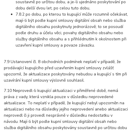
soustavně po určitou dobu, a je-li ujednáno poskytování po
dobu delší dvou let, po celou tuto dobu,
7.8.2 po dobu, po kterou to kupující může rozumně očekávat,
mají-li být podle kupní smlouvy digitální obsah nebo služba
digitálního obsahu poskytnuty jednorázově; to se posoudí
podle druhu a účelu věci, povahy digitálního obsahu nebo
služby digitálního obsahu a s přihlédnutím k okolnostem při
uzavření kupní smlouvy a povaze závazku.
7.9 Ustanovení čl. 8 obchodních podmínek neplatí v případě, že
prodávající kupujícího před uzavřením kupní smlouvy zvlášť
upozornil, že aktualizace poskytovány nebudou a kupující s tím při
uzavírání kupní smlouvy výslovně souhlasil.
7.10 Neprovedl-li kupující aktualizaci v přiměřené době, nemá
práva z vady, která vznikla pouze v důsledku neprovedené
aktualizace. To neplatí v případě, že kupující nebyl upozorněn na
aktualizaci nebo na důsledky jejího neprovedení anebo aktualizaci
neprovedl či ji provedl nesprávně v důsledku nedostatku v
návodu. Mají-li být podle kupní smlouvy digitální obsah nebo
služba digitálního obsahu poskytovány soustavně po určitou dobu