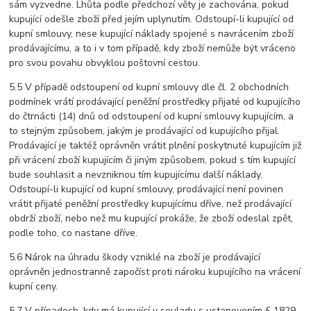
sám vyzvedne. Lhůta podle předchozí věty je zachována, pokud
kupující odešle zboží před jejím uplynutím. Odstoupí-li kupující od
kupní smlouvy, nese kupující náklady spojené s navrácením zboží
prodávajícímu, a to i v tom případě, kdy zboží nemůže být vráceno
pro svou povahu obvyklou poštovní cestou.
5.5 V případě odstoupení od kupní smlouvy dle čl. 2 obchodních
podmínek vrátí prodávající peněžní prostředky přijaté od kupujícího
do čtrnácti (14) dnů od odstoupení od kupní smlouvy kupujícím, a
to stejným způsobem, jakým je prodávající od kupujícího přijal.
Prodávající je taktéž oprávněn vrátit plnění poskytnuté kupujícím již
při vrácení zboží kupujícím či jiným způsobem, pokud s tím kupující
bude souhlasit a nevzniknou tím kupujícímu další náklady.
Odstoupí-li kupující od kupní smlouvy, prodávající není povinen
vrátit přijaté peněžní prostředky kupujícímu dříve, než prodávající
obdrží zboží, nebo než mu kupující prokáže, že zboží odeslal zpět,
podle toho, co nastane dříve.
5.6 Nárok na úhradu škody vzniklé na zboží je prodávající
oprávněn jednostranně započíst proti nároku kupujícího na vrácení
kupní ceny.
5.7 V případech, kdy má kupující v souladu s ustanovením § 1829