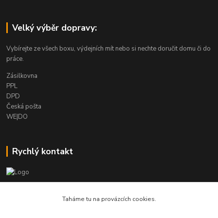
Velký výběr dopravy:
Vybírejte ze všech boxu, výdejních mít nebo si nechte doručit domu či do
práce.
Zásilkovna
PPL
DPD
Česká pošta
WE|DO
Rychlý kontakt
info@armygalanterie.cz
Taháme tu na provázcích cookies.