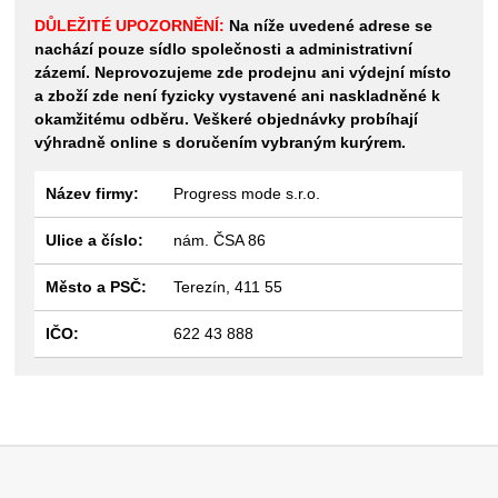
DŮLEŽITÉ UPOZORNĚNÍ:
Na níže uvedené adrese se
nachází pouze sídlo společnosti a administrativní
zázemí. Neprovozujeme zde prodejnu ani výdejní místo
a zboží zde není fyzicky vystavené ani naskladněné k
okamžitému odběru. Veškeré objednávky probíhají
výhradně online s doručením vybraným kurýrem.
Název firmy:
Progress mode s.r.o.
Ulice a číslo:
nám. ČSA 86
Město a PSČ:
Terezín, 411 55
IČO:
622 43 888