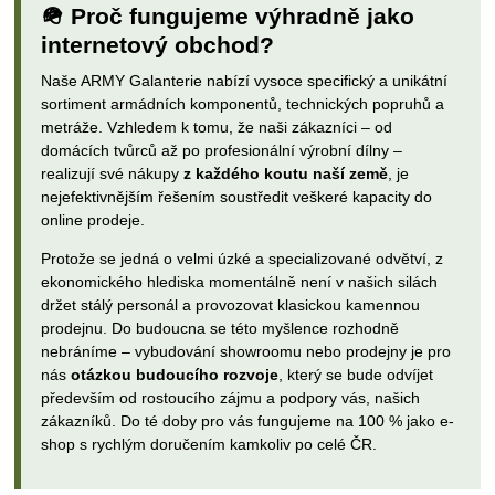
🪖 Proč fungujeme výhradně jako
internetový obchod?
Naše ARMY Galanterie nabízí vysoce specifický a unikátní
sortiment armádních komponentů, technických popruhů a
metráže. Vzhledem k tomu, že naši zákazníci – od
domácích tvůrců až po profesionální výrobní dílny –
realizují své nákupy
z každého koutu naší země
, je
nejefektivnějším řešením soustředit veškeré kapacity do
online prodeje.
Protože se jedná o velmi úzké a specializované odvětví, z
ekonomického hlediska momentálně není v našich silách
držet stálý personál a provozovat klasickou kamennou
prodejnu. Do budoucna se této myšlence rozhodně
nebráníme – vybudování showroomu nebo prodejny je pro
nás
otázkou budoucího rozvoje
, který se bude odvíjet
především od rostoucího zájmu a podpory vás, našich
zákazníků. Do té doby pro vás fungujeme na 100 % jako e-
shop s rychlým doručením kamkoliv po celé ČR.