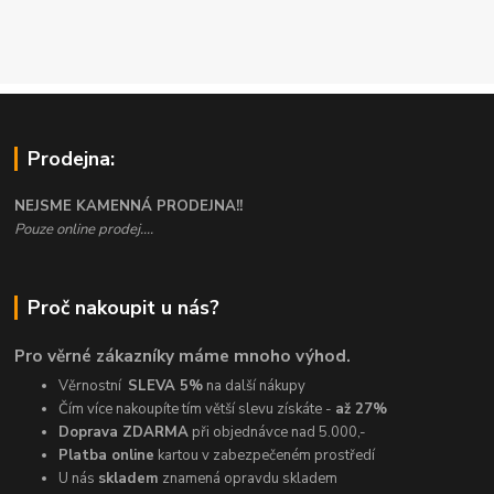
Prodejna:
NEJSME KAMENNÁ PRODEJNA!!
Pouze online prodej....
Proč nakoupit u nás?
Pro věrné zákazníky máme mnoho výhod.
Věrnostní
SLEVA 5%
na další nákupy
Čím více nakoupíte tím větší slevu získáte -
až 27%
Doprava ZDARMA
při objednávce nad 5.000,-
Platba online
kartou v zabezpečeném prostředí
U nás
skladem
znamená opravdu skladem