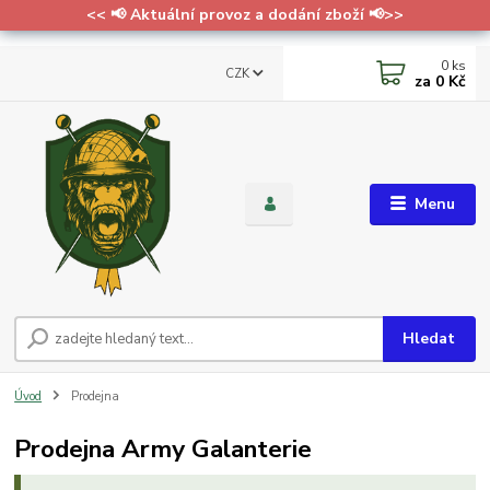
<< 📢 Aktuální provoz a dodání zboží 📢>>
0
ks
CZK
za
0 Kč
Menu
Hledat
Úvod
Prodejna
Prodejna Army Galanterie