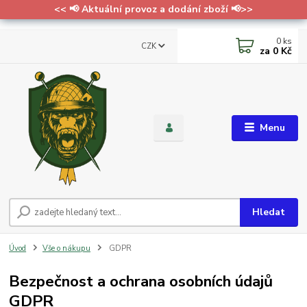
<< 📢 Aktuální provoz a dodání zboží 📢>>
0
ks
CZK
za
0 Kč
Menu
Hledat
Úvod
Vše o nákupu
GDPR
Bezpečnost a ochrana osobních údajů
GDPR