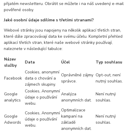
přijatém newsletteru. Obrátit se můžete i na náš uvedený e-mail
pověřené osoby.
Jaké osobní údaje sdílíme s třetími stranami?
Webové stránky jsou napojeny na několik aplikací třetích stran,
které dále zpracovávají data ke svému účelu. Kompletní přehled
aplikací třetích stran, které naše webové stránky používají,
naleznete v následující tabulce:
Název
Data
Účel
Typ souhlasu
služby
Cookies, anonymní
Oprávněné zájmy
Opt-out, není
Facebook
data o chování a
správce.
nutný souhlas.
zájmech skupiny.
Cookies, Anonymní
Google
Analýza
Není nutný
údaje o používání
analytics
anonymních dat.
souhlas.
webu.
Optimalizace
Cookies, Anonymní
Google
kampaní na
Není nutný
údaje o používání
Adwords
základě
souhlas.
webu.
anonymních dat.