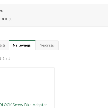
ce
LOCK
(1)
jší
Nejlevnější
Nejdražší
1-1 z 1