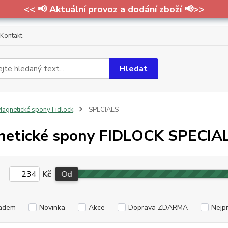
<< 📢 Aktuální provoz a dodání zboží 📢>>
Kontakt
Hledat
agnetické spony Fidlock
SPECIALS
etické spony FIDLOCK SPECIA
Kč
Od
adem
Novinka
Akce
Doprava ZDARMA
Nejp