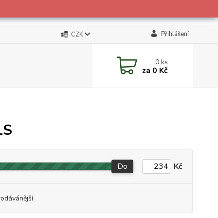
Přihlášení
CZK
0
ks
za
0 Kč
LS
Do
Kč
rodávánější