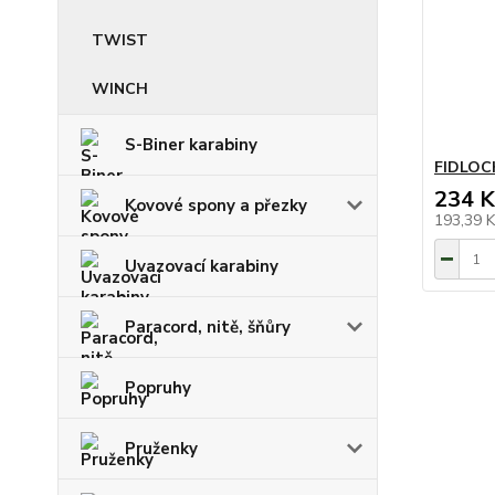
TWIST
WINCH
S-Biner karabiny
FIDLOCK
234 K
Kovové spony a přezky
193,39 
Uvazovací karabiny
Paracord, nitě, šňůry
Popruhy
Pruženky