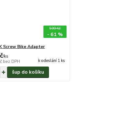
599 Kč
- 61 %
 Screw Bike Adapter
č
/
ks
k odeslání 1 ks
Kč
bez DPH
šup do košíku