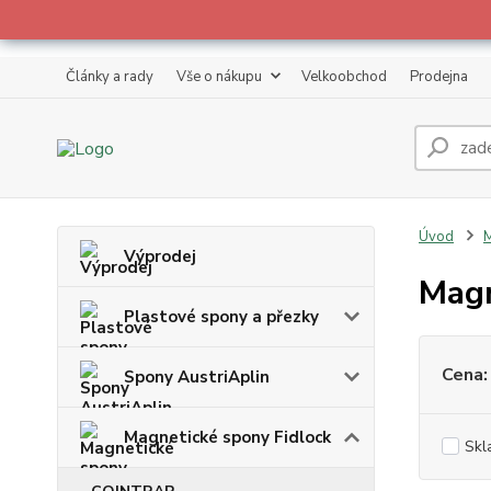
Články a rady
Vše o nákupu
Velkoobchod
Prodejna
Úvod
M
Výprodej
Magn
Plastové spony a přezky
Cena:
Spony AustriAplin
Magnetické spony Fidlock
Skl