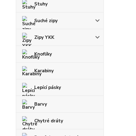
Stuhy
Suché zipy
Zipy YKK
Knoflíky
Karabiny
Lepící pásky
Barvy
Chytré dráty