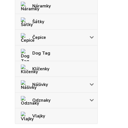
Náramky
Šátky
Čepice
Dog Tag
Klíčenky
Nášivky
Odznaky
Vlajky