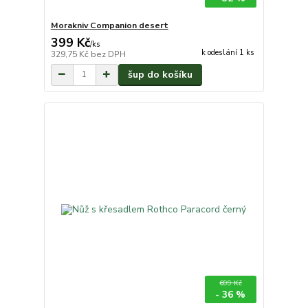
Morakniv Companion desert
399 Kč
/
ks
k odeslání 1 ks
329,75 Kč
bez DPH
šup do košíku
699 Kč
- 36 %