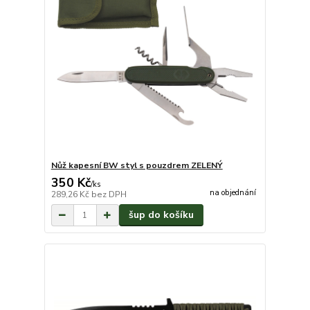
Nůž kapesní BW styl s pouzdrem ZELENÝ
350 Kč
/
ks
na objednání
289,26 Kč
bez DPH
šup do košíku