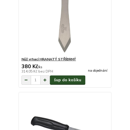
Nůž vrhací HRANATÝ STŘÍBRNÝ
380 Kč
/
ks
na objednání
314,05 Kč
bez DPH
šup do košíku