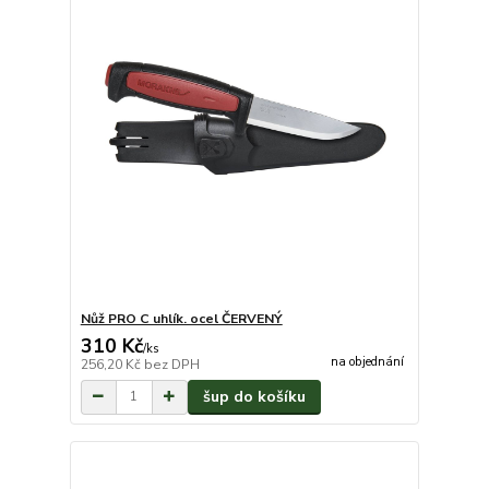
Nůž PRO C uhlík. ocel ČERVENÝ
310 Kč
/
ks
na objednání
256,20 Kč
bez DPH
šup do košíku