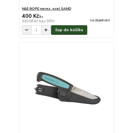
Nůž ROPE nerez. ocel SAND
400 Kč
/
ks
na objednání
330,58 Kč
bez DPH
šup do košíku