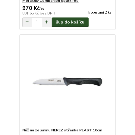
Morakniv Companion Spark red
970 Kč
/
ks
k odeslání 2 ks
801,65 Kč
bez DPH
šup do košíku
Nůž na zeleninu NEREZ střenka PLAST 10cm