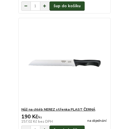
šup do košíku
Nůž na chléb NEREZ střenka PLAST ČERNÁ
190 Kč
/
ks
na objednání
157,02 Kč
bez DPH