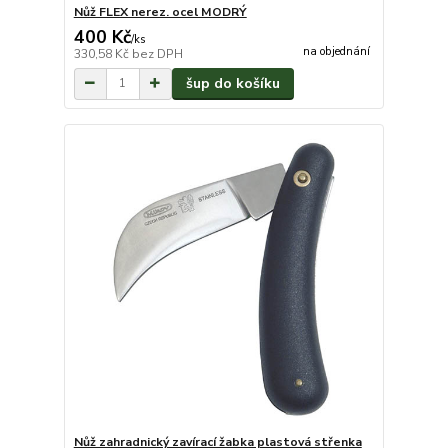
Nůž FLEX nerez. ocel MODRÝ
400 Kč
/
ks
na objednání
330,58 Kč
bez DPH
šup do košíku
Nůž zahradnický zavírací žabka plastová střenka