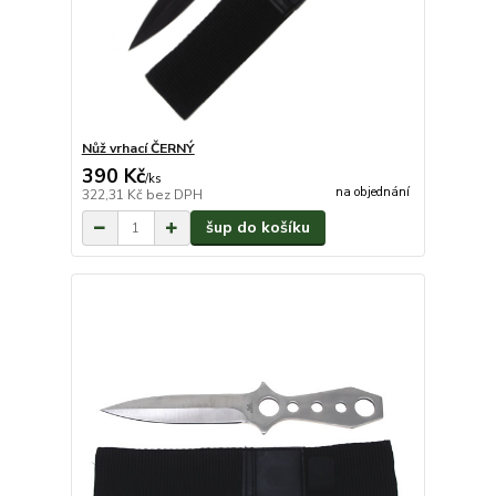
Nůž vrhací ČERNÝ
390 Kč
/
ks
na objednání
322,31 Kč
bez DPH
šup do košíku