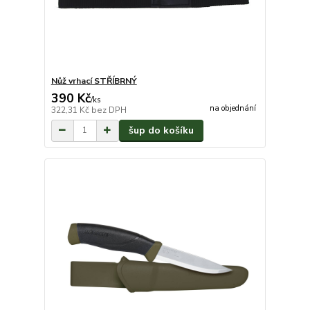
Nůž vrhací STŘÍBRNÝ
390 Kč
/
ks
na objednání
322,31 Kč
bez DPH
šup do košíku