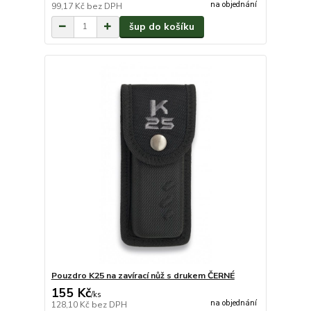
na objednání
99,17 Kč
bez DPH
šup do košíku
Pouzdro K25 na zavírací nůž s drukem ČERNÉ
155 Kč
/
ks
na objednání
128,10 Kč
bez DPH