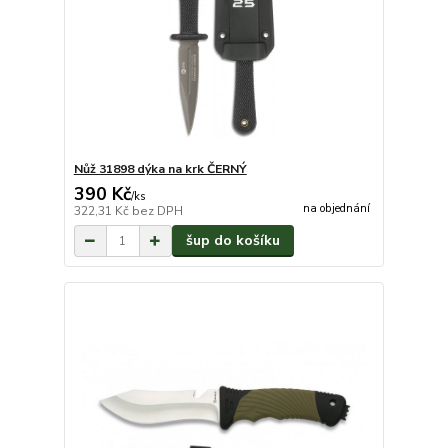
Nůž 31898 dýka na krk ČERNÝ
390 Kč
/
ks
na objednání
322,31 Kč
bez DPH
šup do košíku