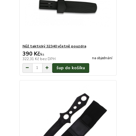
Nůž taktický 32340 včetně pouzdra
390 Kč
/
ks
na objednání
322,31 Kč
bez DPH
šup do košíku