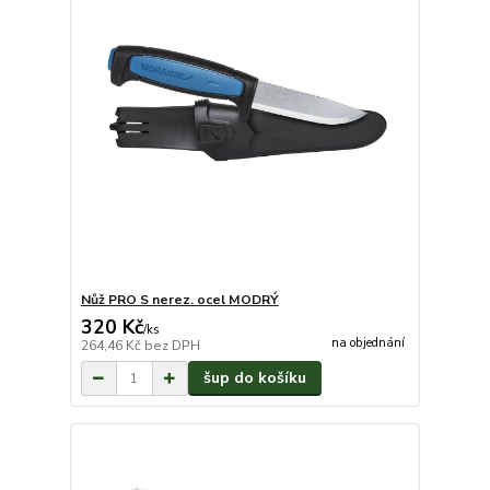
Nůž PRO S nerez. ocel MODRÝ
320 Kč
/
ks
na objednání
264,46 Kč
bez DPH
šup do košíku