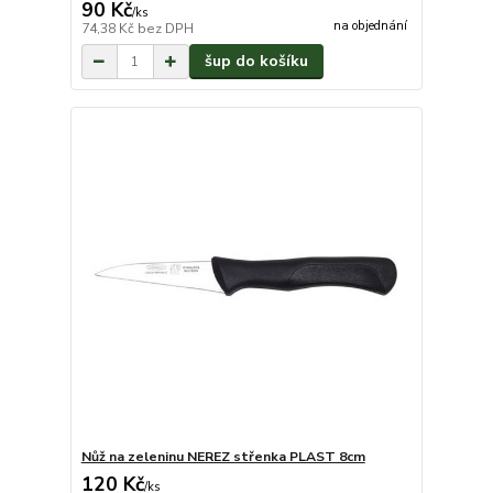
90 Kč
/
ks
na objednání
74,38 Kč
bez DPH
šup do košíku
Nůž na zeleninu NEREZ střenka PLAST 8cm
120 Kč
/
ks