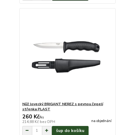
Nůž lovecký BRIGANT NEREZ s pevnou čepelí
střenka PLAST
260 Kč
/
ks
na objednání
214,88 Kč
bez DPH
šup do košíku