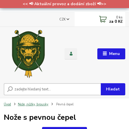
<< 📢 Aktuální provoz a dodání zboží 📢>>
0
ks
CZK
za
0 Kč
Menu
Hledat
Úvod
Nože, nůžky, brousky
Pevná čepel
Nože s pevnou čepel