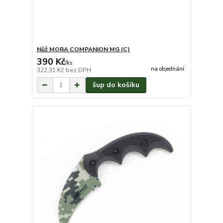
Nůž MORA COMPANION MG (C)
390 Kč
/
ks
na objednání
322,31 Kč
bez DPH
šup do košíku