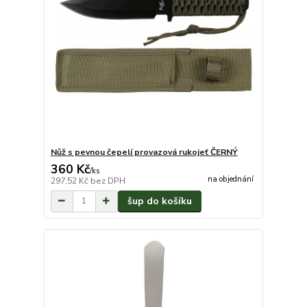
Nůž s pevnou čepelí provazová rukojeť ČERNÝ
360 Kč
/
ks
na objednání
297,52 Kč
bez DPH
šup do košíku