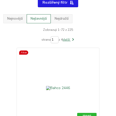
Rozšířený filtr
Nejnovější
Nejlevnější
Nejdražší
Zobrazuji 1-72 z 225
strana
z 4
další
Akce
284 Kč