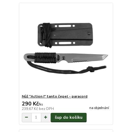
Nůž "Action I" tanto čepel - paracord
290 Kč
/
ks
na objednání
239,67 Kč
bez DPH
šup do košíku