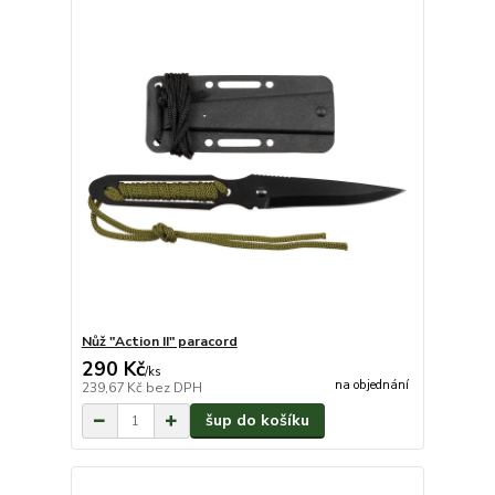
Nůž "Action II" paracord
290 Kč
/
ks
na objednání
239,67 Kč
bez DPH
šup do košíku