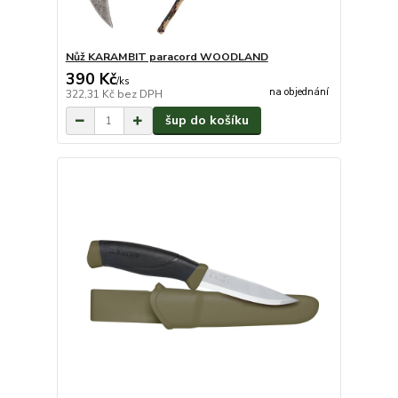
Nůž KARAMBIT paracord WOODLAND
390 Kč
/
ks
na objednání
322,31 Kč
bez DPH
šup do košíku