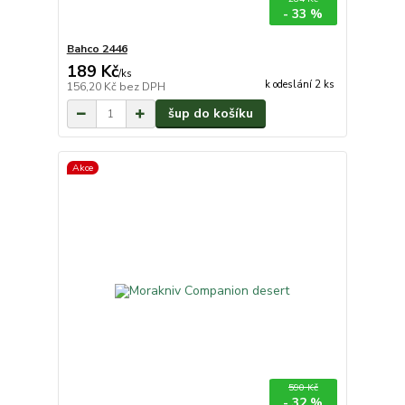
- 33 %
Bahco 2446
189 Kč
/
ks
k odeslání 2 ks
156,20 Kč
bez DPH
šup do košíku
Akce
590 Kč
- 32 %