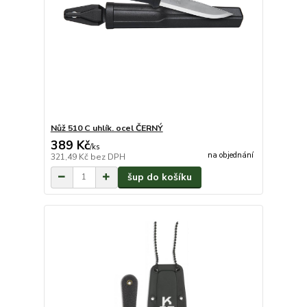
Nůž 510 C uhlík. ocel ČERNÝ
389 Kč
/
ks
na objednání
321,49 Kč
bez DPH
šup do košíku