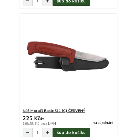
šup do košíku
Nůž Mora® Basic 511 (C) ČERVENÝ
225 Kč
/
ks
na objednání
185,95 Kč
bez DPH
šup do košíku