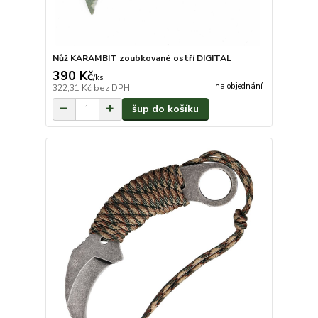
Nůž KARAMBIT zoubkované ostří DIGITAL
390 Kč
/
ks
na objednání
322,31 Kč
bez DPH
šup do košíku