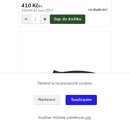
410 Kč
/
ks
na objednání
338,84 Kč
bez DPH
šup do košíku
Taháme tu na provázcích cookies.
Souhlasím
Nastavení
Souhlas můžete odmítnout
zde
.
Nůž kabelový s botičkou NH-1 NEREZ střenka
PLAST ČERNÁ