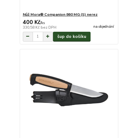
Nůž Mora® Companion 860 MG (S) nerez
400 Kč
/
ks
na objednání
330,58 Kč
bez DPH
šup do košíku