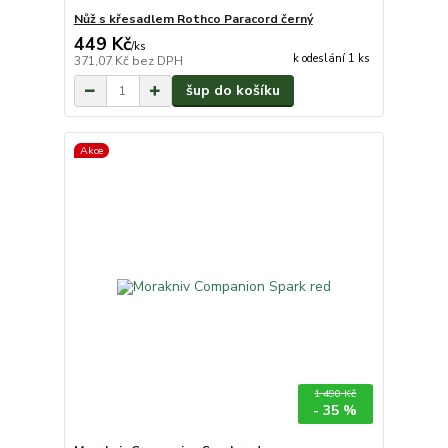
Nůž s křesadlem Rothco Paracord černý
449 Kč
/
ks
k odeslání 1 ks
371,07 Kč
bez DPH
šup do košíku
Akce
1 490 Kč
- 35 %