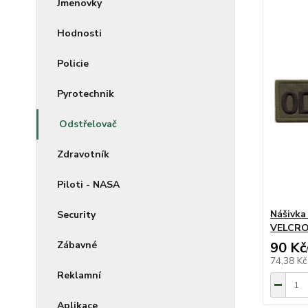
Jmenovky
Hodnosti
Policie
Pyrotechnik
Odstřelovač
Zdravotník
Piloti - NASA
Nášivk
Security
VELCR
Zábavné
90 Kč
74,38 K
Reklamní
Aplikace