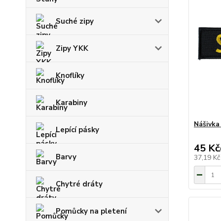
Suché zipy
Zipy YKK
Knoflíky
Karabiny
Nášivka
Lepící pásky
45 Kč
Barvy
37,19 K
Chytré dráty
Pomůcky na pletení