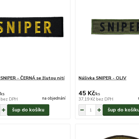
 SNIPER - ČERNÁ se žlutou nití
Nášivka SNIPER - OLIV
45 Kč
/
ks
/
ks
na objednání
č
bez DPH
37,19 Kč
bez DPH
šup do košíku
šup do košík