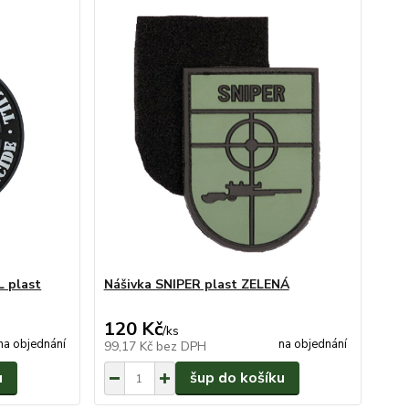
 plast
Nášivka SNIPER plast ZELENÁ
120 Kč
/
ks
na objednání
na objednání
99,17 Kč
bez DPH
u
šup do košíku