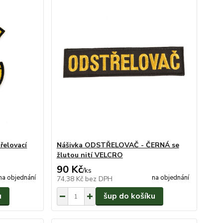
řelovací
Nášivka ODSTŘELOVAČ - ČERNÁ se
žlutou nití VELCRO
90 Kč
/
ks
na objednání
na objednání
74,38 Kč
bez DPH
u
šup do košíku