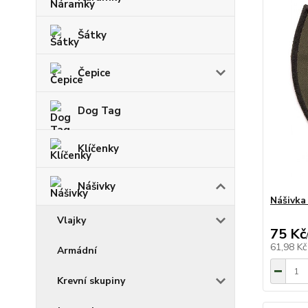
Šátky
Čepice
Dog Tag
Klíčenky
Nášivky
Nášivka
Vlajky
75 Kč
61,98 K
Armádní
Krevní skupiny