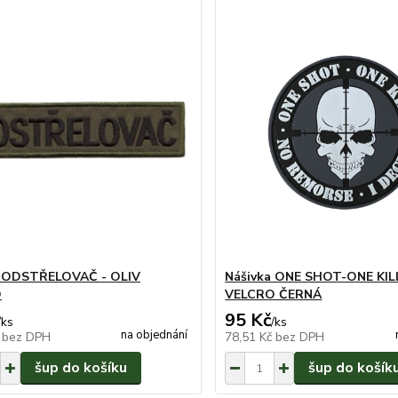
a ODSTŘELOVAČ - OLIV
Nášivka ONE SHOT-ONE KILL
O
VELCRO ČERNÁ
95 Kč
/
ks
/
ks
na objednání
č
bez DPH
78,51 Kč
bez DPH
šup do košíku
šup do košík