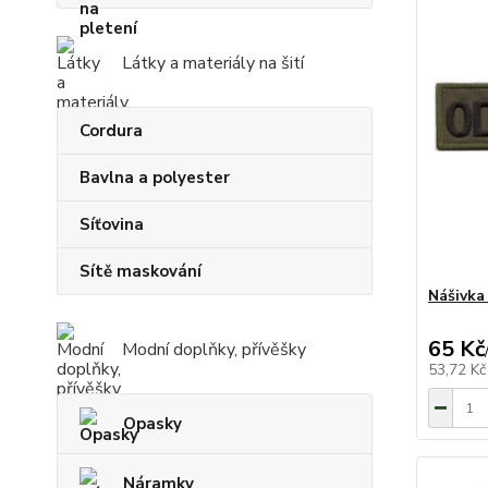
Látky a materiály na šití
Cordura
Bavlna a polyester
Síťovina
Sítě maskování
Nášivk
65 Kč
Modní doplňky, přívěšky
53,72 K
Opasky
Náramky