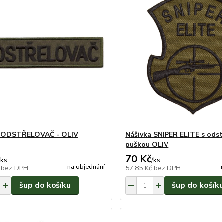
a ODSTŘELOVAČ - OLIV
Nášivka SNIPER ELITE s odst
puškou OLIV
70 Kč
/
ks
/
ks
na objednání
č
bez DPH
57,85 Kč
bez DPH
šup do košíku
šup do košík