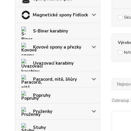
Magnetické spony Fidlock
Skl
S-Biner karabiny
Výrob
Kovové spony a přezky
NA
Uvazovací karabiny
Paracord, nitě, šňůry
Nejnově
Popruhy
Zobrazuji 
Pruženky
Stuhy