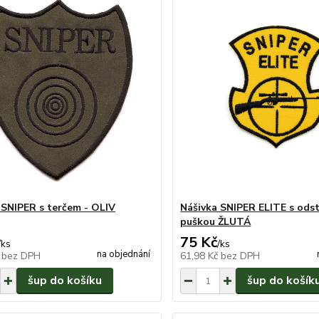
 SNIPER s terčem - OLIV
Nášivka SNIPER ELITE s odst
puškou ŽLUTÁ
75 Kč
/
ks
/
ks
na objednání
č
bez DPH
61,98 Kč
bez DPH
šup do košíku
šup do košík