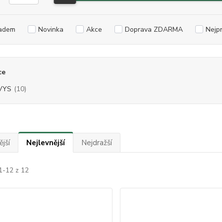
adem
Novinka
Akce
Doprava ZDARMA
Nejp
ce
VYS
(10)
jší
Nejlevnější
Nejdražší
1-12 z 12