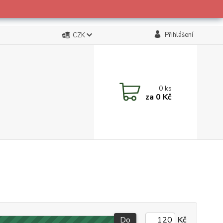
Přihlášení
CZK
0
ks
za
0 Kč
Do
Kč