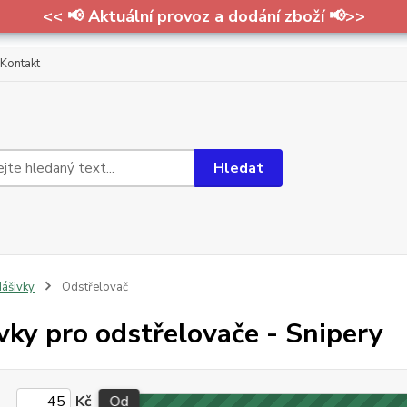
<< 📢 Aktuální provoz a dodání zboží 📢>>
Kontakt
Hledat
ášivky
Odstřelovač
vky pro odstřelovače - Snipery
Kč
Od