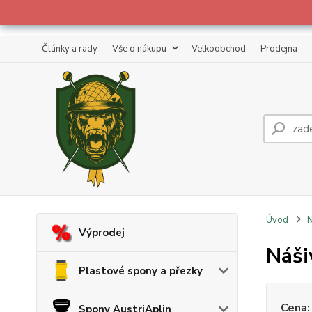
Články a rady
Vše o nákupu
Velkoobchod
Prodejna
Úvod
N
Výprodej
Náši
Plastové spony a přezky
Cena:
Spony AustriAplin