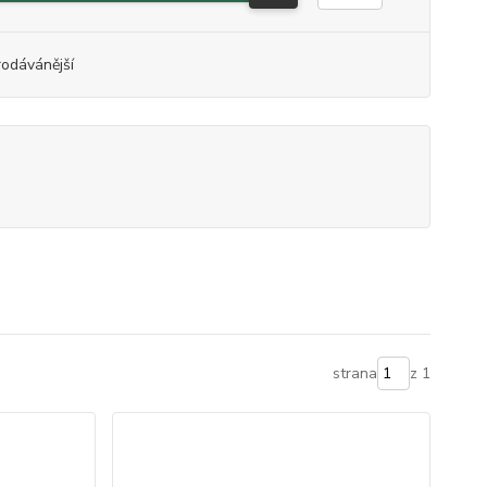
rodávánější
strana
z 1