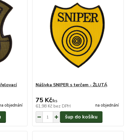
řelovací
Nášivka SNIPER s terčem - ŽLUTÁ
75 Kč
/
ks
na objednání
na objednání
61,98 Kč
bez DPH
u
šup do košíku