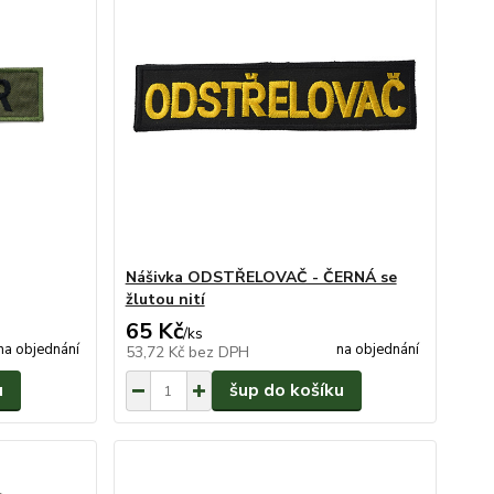
Nášivka ODSTŘELOVAČ - ČERNÁ se
žlutou nití
65 Kč
/
ks
na objednání
na objednání
53,72 Kč
bez DPH
u
šup do košíku