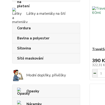
Látky a materiály na šití
Cordura
Bavlna a polyester
Síťovina
TravelS
Sítě maskování
390 K
322,31 
Modní doplňky, přívěšky
Opasky
Náramky