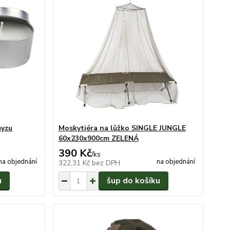
myzu
Moskytiéra na lůžko SINGLE JUNGLE
60x230x900cm ZELENÁ
390 Kč
/
ks
na objednání
na objednání
322,31 Kč
bez DPH
u
šup do košíku