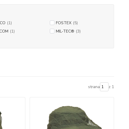
SCO
(1)
FOSTEX
(5)
-COM
(1)
MIL-TEC®
(3)
strana
z 1