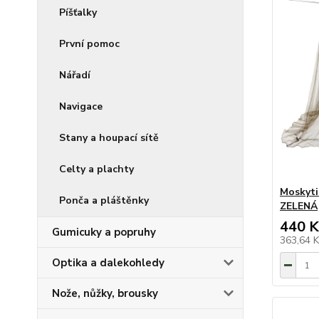
Píšťalky
První pomoc
Nářadí
Navigace
Stany a houpací sítě
Celty a plachty
Moskyt
Ponča a pláštěnky
ZELENÁ
440 K
Gumicuky a popruhy
363,64 
Optika a dalekohledy
Nože, nůžky, brousky