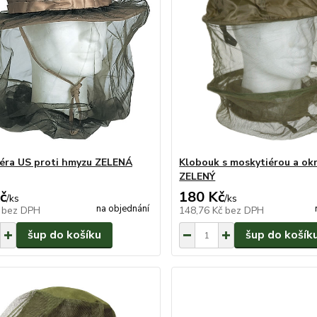
éra US proti hmyzu ZELENÁ
Klobouk s moskytiérou a ok
ZELENÝ
č
180 Kč
/
ks
/
ks
na objednání
č
bez DPH
148,76 Kč
bez DPH
šup do košíku
šup do košík