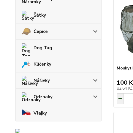
Šátky
Čepice
Dog Tag
Klíčenky
Moskyti
Nášivky
100 K
82,64 K
Odznaky
Vlajky