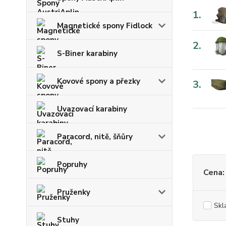
1.
Magnetické spony Fidlock
2.
S-Biner karabiny
Kovové spony a přezky
3.
Uvazovací karabiny
Paracord, nitě, šňůry
Popruhy
Cena:
Pruženky
Skl
Stuhy