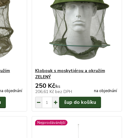
ružím
Klobouk s moskytiérou a okružím
ZELENÝ
250 Kč
/
ks
na objednání
na objednání
206,61 Kč
bez DPH
u
šup do košíku
Nejprodávánější