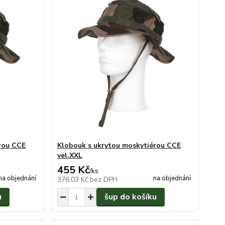
rou CCE
Klobouk s ukrytou moskytiérou CCE
vel.XXL
455 Kč
/
ks
na objednání
na objednání
376,03 Kč
bez DPH
u
šup do košíku