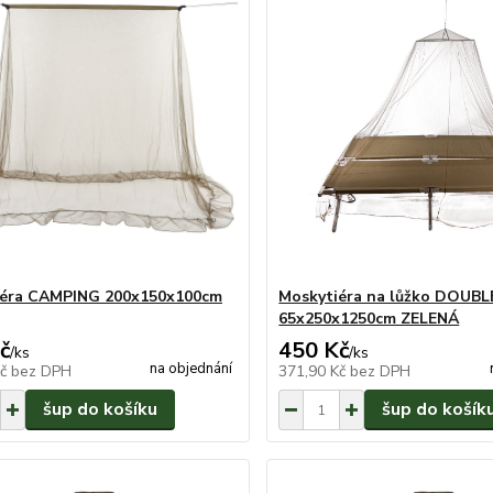
iéra CAMPING 200x150x100cm
Moskytiéra na lůžko DOUBL
65x250x1250cm ZELENÁ
č
450 Kč
/
ks
/
ks
na objednání
Kč
bez DPH
371,90 Kč
bez DPH
šup do košíku
šup do košík