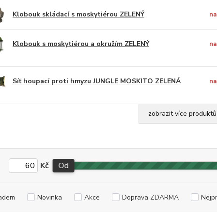
Klobouk skládací s moskytiérou ZELENÝ
na
Klobouk s moskytiérou a okružím ZELENÝ
na
Síť houpací proti hmyzu JUNGLE MOSKITO ZELENÁ
na
zobrazit více produktů
Kč
Od
adem
Novinka
Akce
Doprava ZDARMA
Nejp