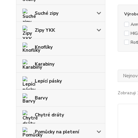
Suché zipy
Výrob
Arm
Zipy YKK
HI
Rot
Knoflíky
Karabiny
Nejnově
Lepící pásky
Zobrazuji 
Barvy
Chytré dráty
Pomůcky na pletení