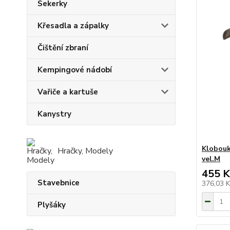
Sekerky
Křesadla a zápalky
Čištění zbraní
Kempingové nádobí
Vařiče a kartuše
Kanystry
Klobouk
Hračky, Modely
vel.M
455 K
Stavebnice
376,03 
Plyšáky