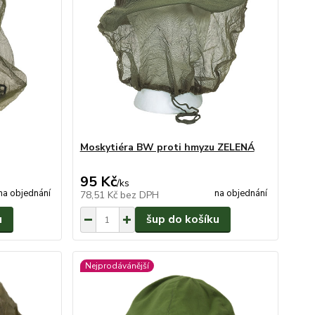
Moskytiéra BW proti hmyzu ZELENÁ
95 Kč
/
ks
na objednání
na objednání
78,51 Kč
bez DPH
u
šup do košíku
Nejprodávánější