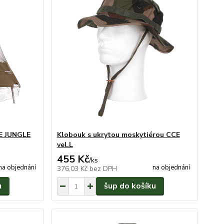
E JUNGLE
Klobouk s ukrytou moskytiérou CCE
vel.L
455 Kč
/
ks
na objednání
na objednání
376,03 Kč
bez DPH
u
šup do košíku