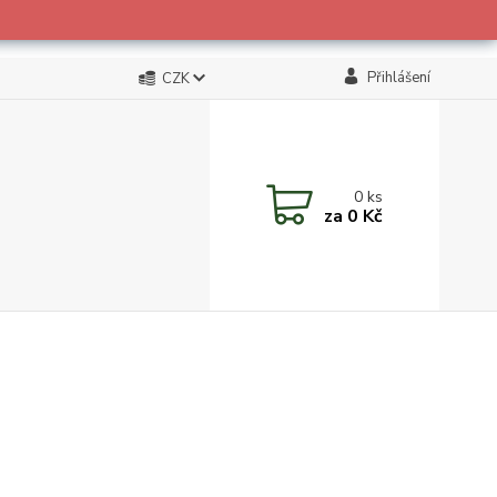
Přihlášení
CZK
0
ks
za
0 Kč