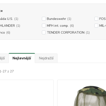
ce
áda U.S.
(1)
Bundeswehr
(1)
FO
GHLANDER
(1)
MFH int. comp.
(6)
MIL
hco
(6)
TENDER CORPORATION
(1)
jší
Nejlevnější
Nejdražší
1-27 z 27