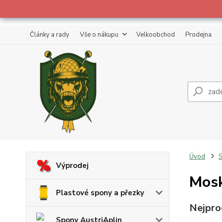
Články a rady
Vše o nákupu
Velkoobchod
Prodejna
Úvod
S
Výprodej
Mosk
Plastové spony a přezky
Nejpro
Spony AustriAplin