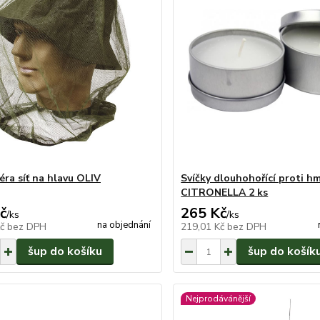
éra síť na hlavu OLIV
Svíčky dlouhohořící proti h
CITRONELLA 2 ks
č
265 Kč
/
ks
/
ks
na objednání
Kč
bez DPH
219,01 Kč
bez DPH
šup do košíku
šup do košík
Nejprodávánější