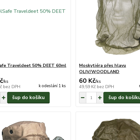
afe Traveldeet 50% DEET 60ml
Moskytiéra přes hlavu
OLIV/WOODLAND
č
60 Kč
/
ks
/
ks
k odeslání 1 ks
Kč
bez DPH
49,59 Kč
bez DPH
šup do košíku
šup do košík