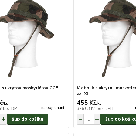
 s ukrytou moskytiérou CCE
Klobouk s ukrytou moskytié
vel.XL
č
455 Kč
/
ks
/
ks
na objednání
Kč
bez DPH
376,03 Kč
bez DPH
šup do košíku
šup do košík