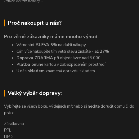
Pouze online prodej....
Proč nakoupit u nás?
Pro věrné zákazníky máme mnoho výhod.
Věrnostní
SLEVA 5%
na další nákupy
Čím více nakoupíte tím větší slevu získáte -
až 27%
Doprava ZDARMA
při objednávce nad 5.000,-
Platba online
kartou v zabezpečeném prostředí
U nás
skladem
znamená opravdu skladem
Velký výběr dopravy:
Vybírejte ze všech boxu, výdejních mít nebo si nechte doručit domu či do
práce.
Zásilkovna
PPL
DPD