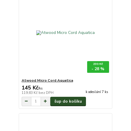
201 Kč
- 28 %
Atwood Micro Cord Aquatica
145 Kč
/
ks
k odeslání 7 ks
119,83 Kč
bez DPH
šup do košíku