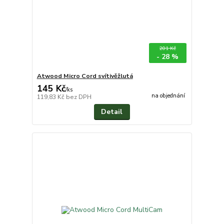
201 Kč
- 28 %
Atwood Micro Cord svítivěžlutá
145 Kč
/
ks
na objednání
119,83 Kč
bez DPH
Detail