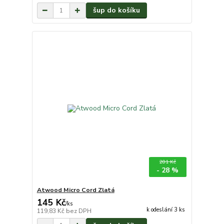
šup do košíku
201 Kč
- 28 %
Atwood Micro Cord Zlatá
145 Kč
/
ks
k odeslání 3 ks
119,83 Kč
bez DPH