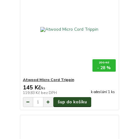
201 Kč
- 28 %
Atwood Micro Cord Trippin
145 Kč
/
ks
k odeslání 1 ks
119,83 Kč
bez DPH
šup do košíku