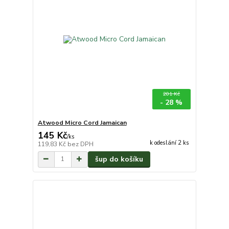
201 Kč
- 28 %
Atwood Micro Cord Jamaican
145 Kč
/
ks
k odeslání 2 ks
119,83 Kč
bez DPH
šup do košíku