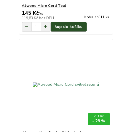
Atwood Micro Cord Teal
145 Kč
/
ks
k odeslání 11 ks
119,83 Kč
bez DPH
šup do košíku
201 Kč
- 28 %