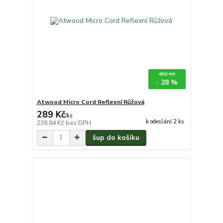
402 Kč
- 28 %
Atwood Micro Cord Reflexní Růžová
289 Kč
/
ks
k odeslání 2 ks
238,84 Kč
bez DPH
šup do košíku