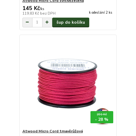
Atwood Micro Cord svítivězelená
145 Kč
/
ks
k odeslání 2 ks
119,83 Kč
bez DPH
šup do košíku
201 Kč
- 28 %
Atwood Micro Cord tmavěrůžová