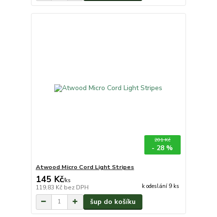
201 Kč
- 28 %
Atwood Micro Cord Light Stripes
145 Kč
/
ks
k odeslání 9 ks
119,83 Kč
bez DPH
šup do košíku