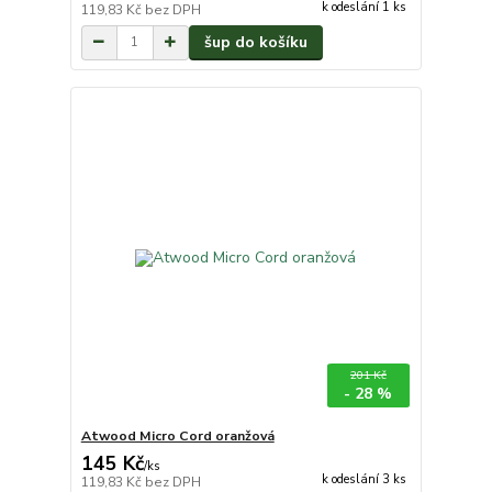
k odeslání 1 ks
119,83 Kč
bez DPH
šup do košíku
201 Kč
- 28 %
Atwood Micro Cord oranžová
145 Kč
/
ks
k odeslání 3 ks
119,83 Kč
bez DPH