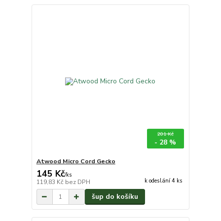
201 Kč
- 28 %
Atwood Micro Cord Gecko
145 Kč
/
ks
k odeslání 4 ks
119,83 Kč
bez DPH
šup do košíku