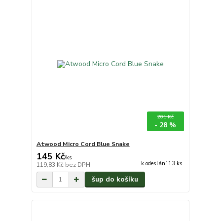
201 Kč
- 28 %
Atwood Micro Cord Blue Snake
145 Kč
/
ks
k odeslání 13 ks
119,83 Kč
bez DPH
šup do košíku