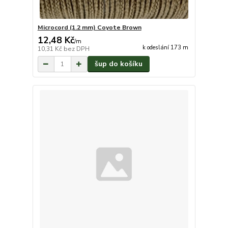
Microcord (1.2 mm) Coyote Brown
12,48 Kč
/
m
k odeslání 173 m
10,31 Kč
bez DPH
šup do košíku