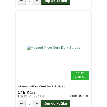
šup do košíku
201 Kč
- 28 %
Atwood Micro Cord Dark Stripes
145 Kč
/
ks
k odeslání 4 ks
119,83 Kč
bez DPH
šup do košíku