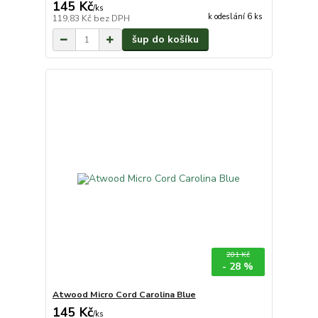
145 Kč
/
ks
k odeslání 6 ks
119,83 Kč
bez DPH
šup do košíku
201 Kč
- 28 %
Atwood Micro Cord Carolina Blue
145 Kč
/
ks