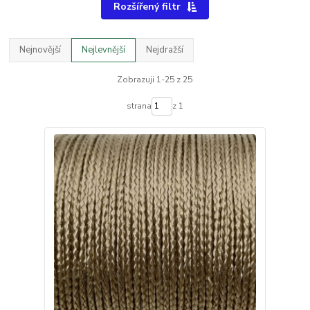
Rozšířený filtr
Nejnovější
Nejlevnější
Nejdražší
Zobrazuji 1-25 z 25
strana
z 1