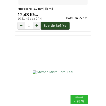
Microcord (1.2 mm) černá
12,48 Kč
/
m
k odeslání 276 m
10,31 Kč
bez DPH
šup do košíku
201 Kč
- 28 %