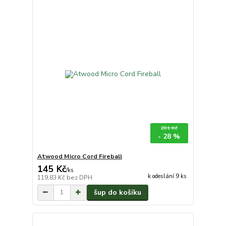
201 Kč
- 28 %
Atwood Micro Cord Fireball
145 Kč
/
ks
k odeslání 9 ks
119,83 Kč
bez DPH
šup do košíku