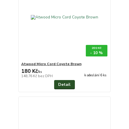
201 Kč
- 10 %
Atwood Micro Cord Coyote Brown
180 Kč
/
ks
k odeslání 6 ks
148,76 Kč
bez DPH
Detail