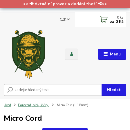
<< 📢 Aktuální provoz a dodání zboží 📢>>
0
ks
CZK
za
0 Kč
Menu
Hledat
Úvod
Paracord, nitě, šňůry
Micro Cord (1.18mm)
Micro Cord