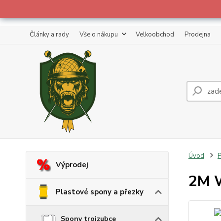
Články a rady
Vše o nákupu
Velkoobchod
Prodejna
Úvod
P
Výprodej
2M W
Plastové spony a přezky
Spony trojzubce