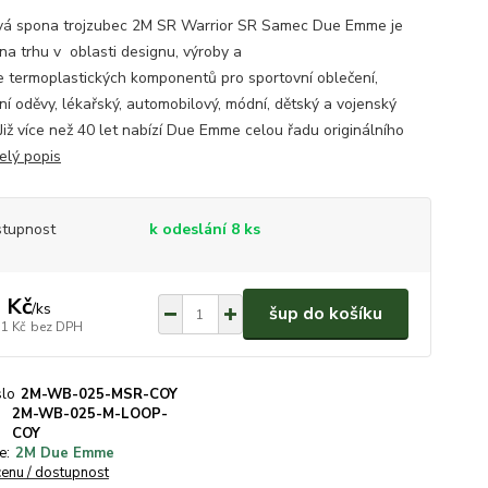
vá spona trojzubec 2M SR Warrior SR Samec Due Emme je
 na trhu v oblasti designu, výroby a
e termoplastických komponentů pro sportovní oblečení,
ní oděvy, lékařský, automobilový, módní, dětský a vojenský
Již více než 40 let nabízí Due Emme celou řadu originálního
elý popis
tupnost
k odeslání 8 ks
 Kč
/
ks
šup do košíku
31 Kč
bez DPH
slo
2M-WB-025-MSR-COY
2M-WB-025-M-LOOP-
COY
e:
2M Due Emme
cenu / dostupnost