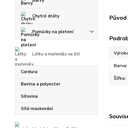
Barvy
Chytré dráty
Původ 
Pomůcky na pletení
Podrob
Výrob
Látky a materiály na šití
Barva
Cordura
Šířka
Bavlna a polyester
Síťovina
Sítě maskování
Souvise