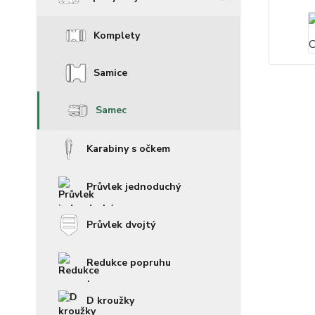
Komplety
Samice
Samec
Karabiny s očkem
Průvlek jednoduchý
Průvlek dvojtý
Redukce popruhu
D kroužky