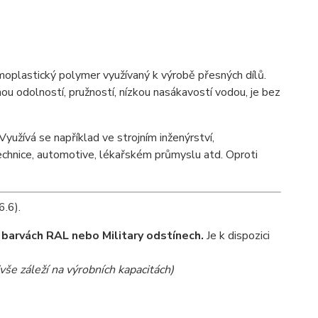
moplastický polymer využívaný k výrobě přesných dílů.
ou odolností, pružností, nízkou nasákavostí vodou, je bez
Využívá se například ve strojním inženýrství,
echnice, automotive, lékařském průmyslu atd. Oproti
6.6).
 barvách RAL nebo Military odstínech.
Je k dispozici
še záleží na výrobních kapacitách)