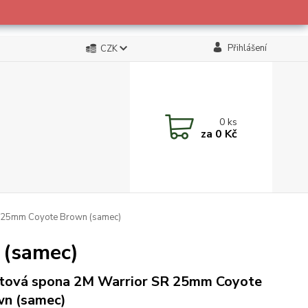
Přihlášení
CZK
0
ks
za
0 Kč
 25mm Coyote Brown (samec)
 (samec)
tová spona 2M Warrior SR 25mm Coyote
n (samec)