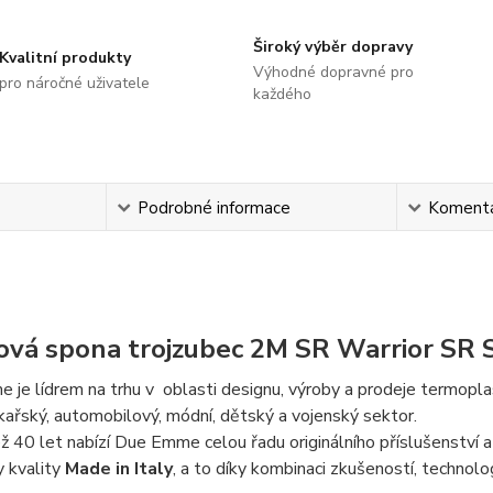
Široký výběr dopravy
Kvalitní produkty
Výhodné dopravné pro
pro náročné uživatele
každého
s
Podrobné informace
Koment
ová spona trojzubec 2M SR Warrior SR
je lídrem na trhu v oblasti designu, výroby a prodeje
termoplas
kařský, automobilový, módní, dětský a vojenský sektor.
než 40 let nabízí Due Emme celou řadu originálního příslušenst
y kvality
Made in Italy
, a to díky kombinaci zkušeností, technolo