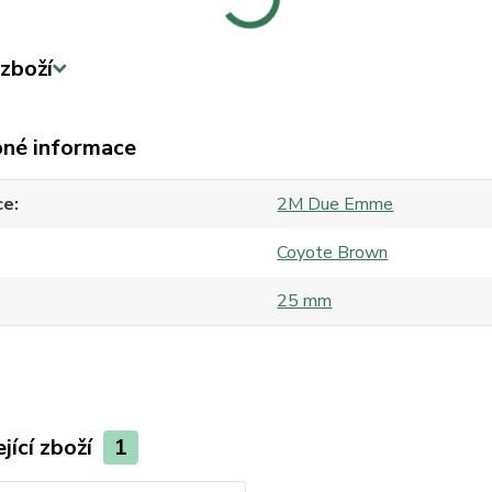
zboží
né informace
ce
2M Due Emme
Coyote Brown
25 mm
jící zboží
1