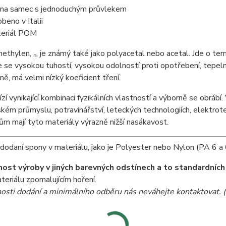
na samec s jednoduchým průvlekem
obeno v Italii
eriál POM
thylen, ₙ, je známý také jako polyacetal nebo acetal. Jde o ter
 se vysokou tuhostí, vysokou odolností proti opotřebení, tepeln
ůně, má velmi nízký koeficient tření.
í vynikající kombinaci fyzikálních vlastností a výborně se obrábí. 
kém průmyslu, potravinářství, leteckých technologiích, elektrot
m mají tyto materiály výrazně nižší nasákavost.
odaní spony v materiálu, jako je Polyester nebo Nylon (PA 6 a 
ost výroby v jiných barevných odstínech a to standardních
teriálu zpomalujícím hoření.
sti dodání a minimálního odběru nás neváhejte kontaktovat. (v