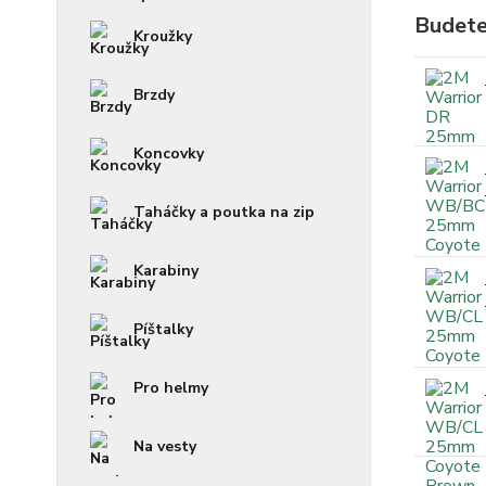
Budete
Kroužky
Brzdy
Koncovky
Taháčky a poutka na zip
Karabiny
Píštalky
Pro helmy
Na vesty