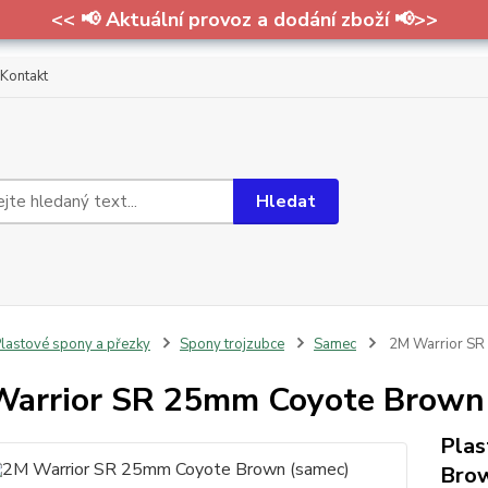
<< 📢 Aktuální provoz a dodání zboží 📢>>
Kontakt
Hledat
lastové spony a přezky
Spony trojzubce
Samec
2M Warrior SR
arrior SR 25mm Coyote Brown
Plas
Brow