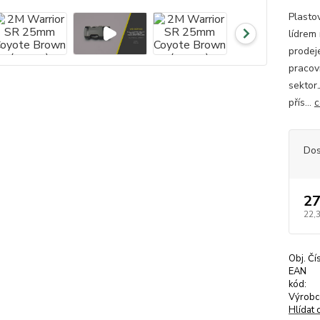
Plasto
lídrem
prodej
pracov
sektor.
přís...
c
Dos
27
22,
Obj. Čí
EAN
kód:
Výrobc
Hlídat 