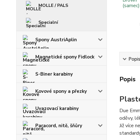
MOLLE / PALS
Specialní
Spony AustriAplin
Magnetické spony Fidlock
Popi
S-Biner karabiny
Popis
Kovové spony a přezky
Plast
Uvazovací karabiny
Due Emme 
oděvy, lé
Již více 
Paracord, nitě, šňůry
standard