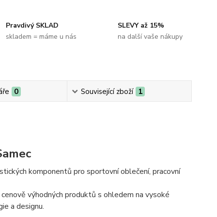
Pravdivý SKLAD
SLEVY až 15%
skladem = máme u nás
na další vaše nákupy
áře
0
Související zboží
1
 Samec
tických komponentů pro sportovní oblečení, pracovní
ví a cenově výhodných produktů s ohledem na vysoké
gie a designu.