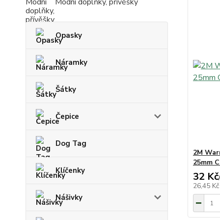
Modní doplňky, přívěšky
Opasky
Náramky
Šátky
Čepice
Dog Tag
2M War
25mm C
Klíčenky
32 Kč
26,45 K
Nášivky