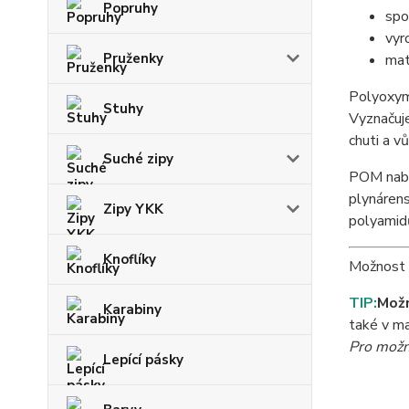
Popruhy
spo
vyr
Pruženky
mat
Polyoxyme
Stuhy
Vyznačuje
chuti a v
Suché zipy
POM nabíz
plynárens
Zipy YKK
polyamidů
Knoflíky
Možnost d
TIP:
Možn
Karabiny
také v ma
Pro možno
Lepící pásky