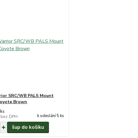
rior SRC/WB PALS Mount
oyote Brown
/
ks
k odeslání 5 ks
č
bez DPH
šup do košíku