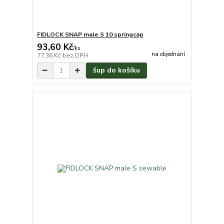
FIDLOCK SNAP male S 10 springcap
93,60 Kč
/
ks
na objednání
77,36 Kč
bez DPH
šup do košíku