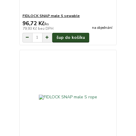
FIDLOCK SNAP male S sewable
96,72 Kč
/
ks
na objednání
79,93 Kč
bez DPH
šup do košíku