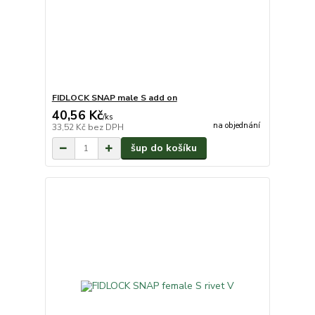
FIDLOCK SNAP male S add on
40,56 Kč
/
ks
na objednání
33,52 Kč
bez DPH
šup do košíku