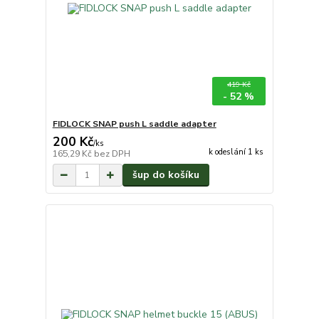
419 Kč
- 52 %
FIDLOCK SNAP push L saddle adapter
200 Kč
/
ks
k odeslání 1 ks
165,29 Kč
bez DPH
šup do košíku