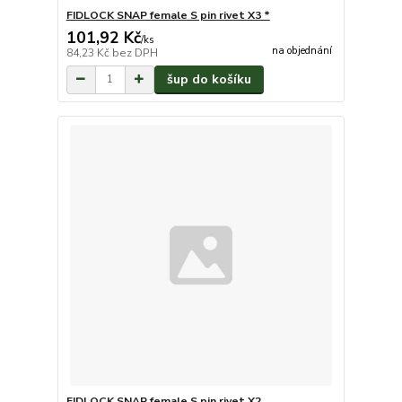
FIDLOCK SNAP female S pin rivet X3 *
101,92 Kč
/
ks
na objednání
84,23 Kč
bez DPH
šup do košíku
FIDLOCK SNAP female S pin rivet X2