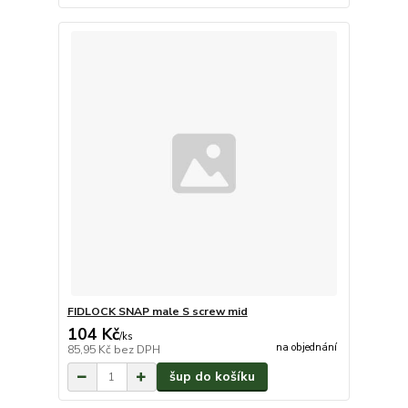
FIDLOCK SNAP male S screw mid
104 Kč
/
ks
na objednání
85,95 Kč
bez DPH
šup do košíku