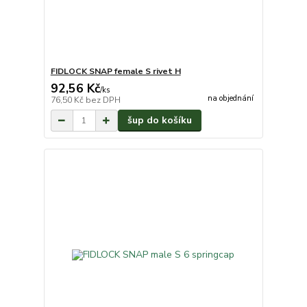
FIDLOCK SNAP female S rivet H
92,56 Kč
/
ks
na objednání
76,50 Kč
bez DPH
šup do košíku