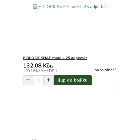
FIDLOCK SNAP male L 25 adjuster
132,08 Kč
/
ks
na objednání
109,16 Kč
bez DPH
šup do košíku