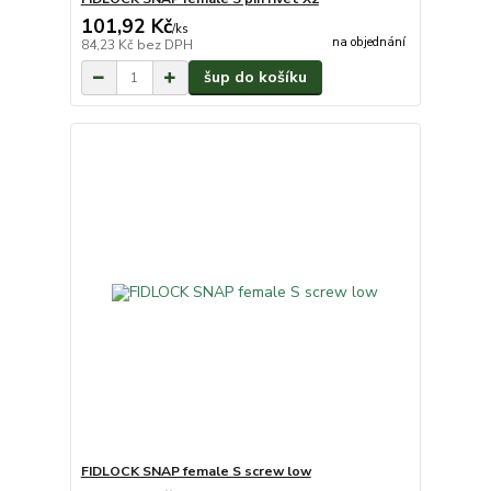
101,92 Kč
/
ks
na objednání
84,23 Kč
bez DPH
šup do košíku
FIDLOCK SNAP female S screw low