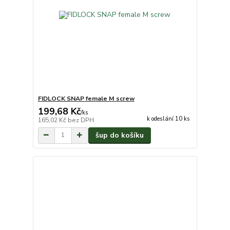
FIDLOCK SNAP female M screw
199,68 Kč
/
ks
k odeslání 10 ks
165,02 Kč
bez DPH
šup do košíku