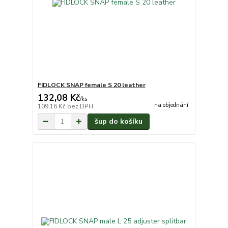
FIDLOCK SNAP female S 20 leather
132,08 Kč
/
ks
na objednání
109,16 Kč
bez DPH
šup do košíku