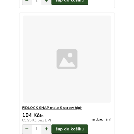
šup do košíku
FIDLOCK SNAP male S screw high
104 Kč
/
ks
na objednání
85,95 Kč
bez DPH
šup do košíku