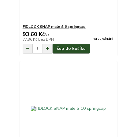
FIDLOCK SNAP male S 6 springcap
93,60 Kč
/
ks
na objednání
77,36 Kč
bez DPH
šup do košíku