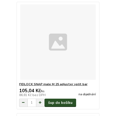
FIDLOCK SNAP male M 25 adjuster split bar
105,04 Kč
/
ks
na objednání
86,81 Kč
bez DPH
šup do košíku