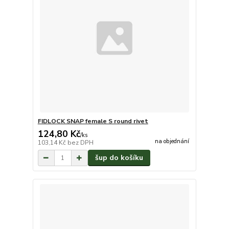
FIDLOCK SNAP female S round rivet
124,80 Kč
/
ks
na objednání
103,14 Kč
bez DPH
šup do košíku