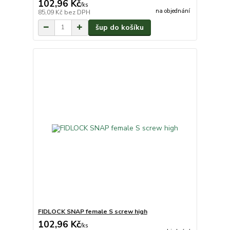
102,96 Kč
/
ks
na objednání
85,09 Kč
bez DPH
šup do košíku
FIDLOCK SNAP female S screw high
102,96 Kč
/
ks