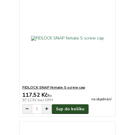
FIDLOCK SNAP female S screw cap
117,52 Kč
/
ks
na objednání
97,12 Kč
bez DPH
šup do košíku