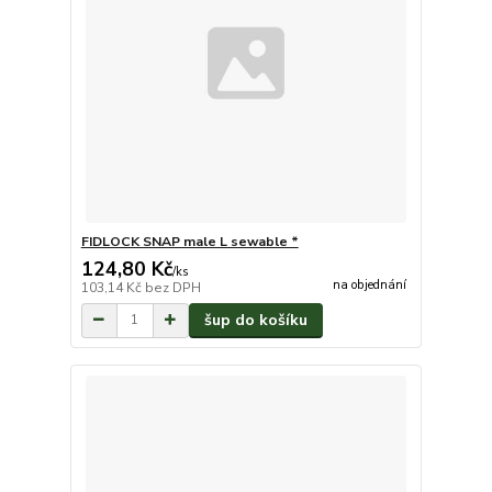
FIDLOCK SNAP male L sewable *
124,80 Kč
/
ks
na objednání
103,14 Kč
bez DPH
šup do košíku