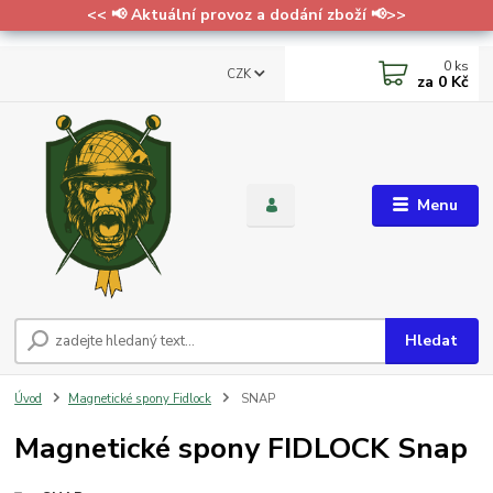
<< 📢 Aktuální provoz a dodání zboží 📢>>
0
ks
CZK
za
0 Kč
Menu
Hledat
Úvod
Magnetické spony Fidlock
SNAP
Magnetické spony FIDLOCK Snap