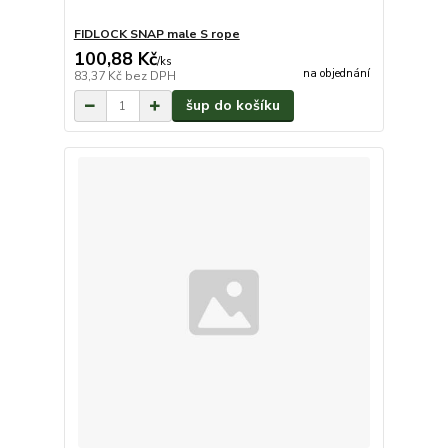
FIDLOCK SNAP male S rope
100,88 Kč
/
ks
na objednání
83,37 Kč
bez DPH
šup do košíku