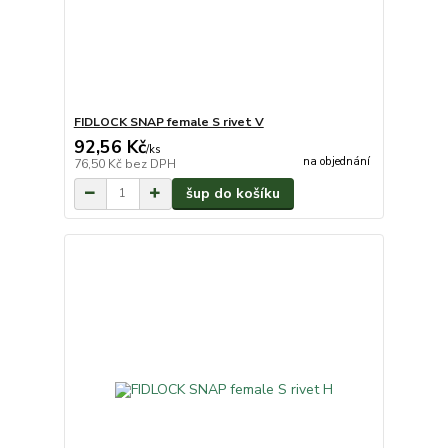
FIDLOCK SNAP female S rivet V
92,56 Kč
/
ks
na objednání
76,50 Kč
bez DPH
šup do košíku