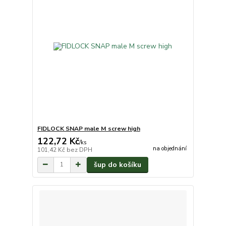
FIDLOCK SNAP male M screw high
122,72 Kč
/
ks
na objednání
101,42 Kč
bez DPH
šup do košíku