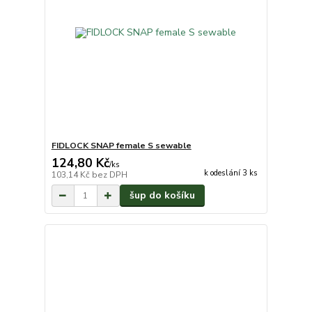
FIDLOCK SNAP female S sewable
124,80 Kč
/
ks
k odeslání 3 ks
103,14 Kč
bez DPH
šup do košíku