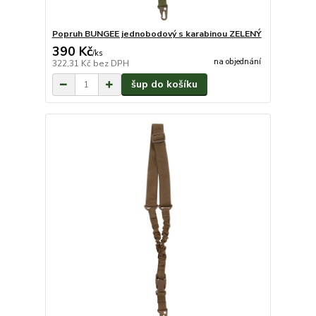
Popruh BUNGEE jednobodový s karabinou ZELENÝ
390 Kč
/
ks
na objednání
322,31 Kč
bez DPH
šup do košíku