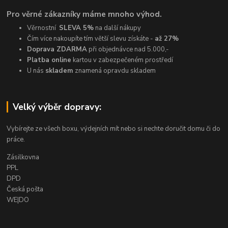
Pro věrné zákazníky máme mnoho výhod.
Věrnostní
SLEVA 5%
na další nákupy
Čím více nakoupíte tím větší slevu získáte -
až 27%
Doprava ZDARMA
při objednávce nad 5.000,-
Platba online
kartou v zabezpečeném prostředí
U nás
skladem
znamená opravdu skladem
Velký výběr dopravy:
Vybírejte ze všech boxu, výdejních mít nebo si nechte doručit domu či do
práce.
Zásilkovna
PPL
DPD
Česká pošta
WE|DO