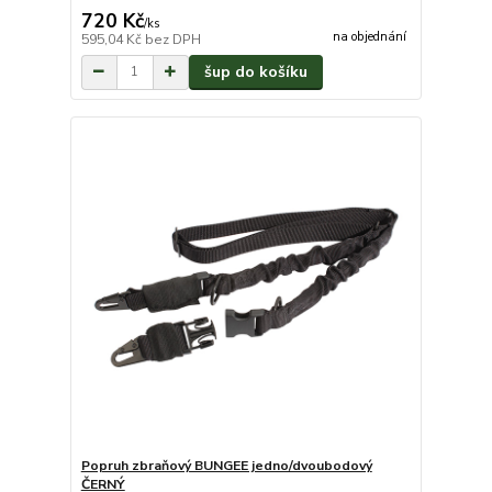
720 Kč
/
ks
na objednání
595,04 Kč
bez DPH
šup do košíku
Popruh zbraňový BUNGEE jedno/dvoubodový
ČERNÝ