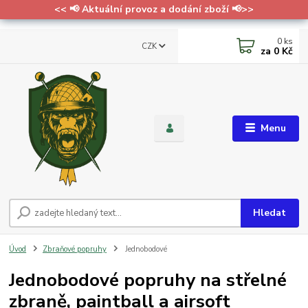
<< 📢 Aktuální provoz a dodání zboží 📢>>
0
ks
CZK
za
0 Kč
Menu
Hledat
Úvod
Zbraňové popruhy
Jednobodové
Jednobodové popruhy na střelné
zbraně, paintball a airsoft