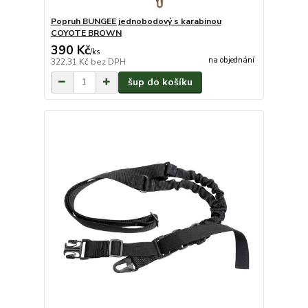
Popruh BUNGEE jednobodový s karabinou
COYOTE BROWN
390 Kč
/
ks
na objednání
322,31 Kč
bez DPH
šup do košíku