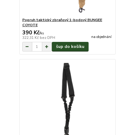
Popruh taktický zbraňový 1-bodový BUNGEE
COYOTE
390 Kč
/
ks
na objednání
322,31 Kč
bez DPH
šup do košíku