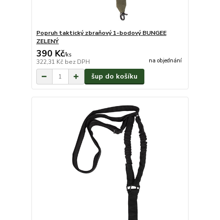
Popruh taktický zbraňový 1-bodový BUNGEE
ZELENÝ
390 Kč
/
ks
na objednání
322,31 Kč
bez DPH
šup do košíku