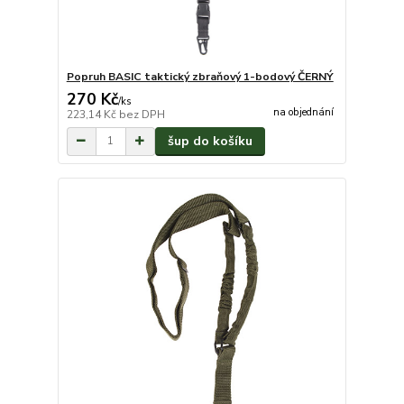
Popruh BASIC taktický zbraňový 1-bodový ČERNÝ
270 Kč
/
ks
na objednání
223,14 Kč
bez DPH
šup do košíku