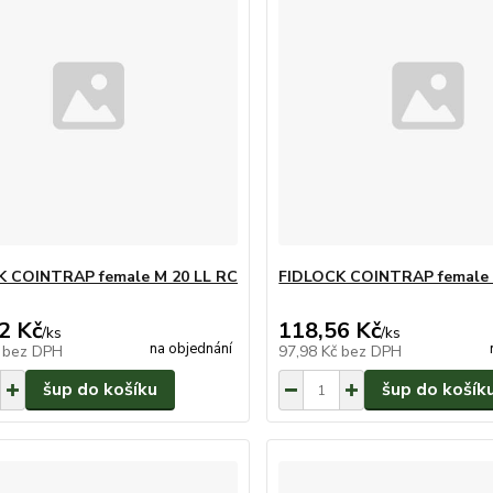
K COINTRAP female M 20 LL RC
FIDLOCK COINTRAP female
2 Kč
118,56 Kč
/
ks
/
ks
na objednání
č
bez DPH
97,98 Kč
bez DPH
šup do košíku
šup do košík