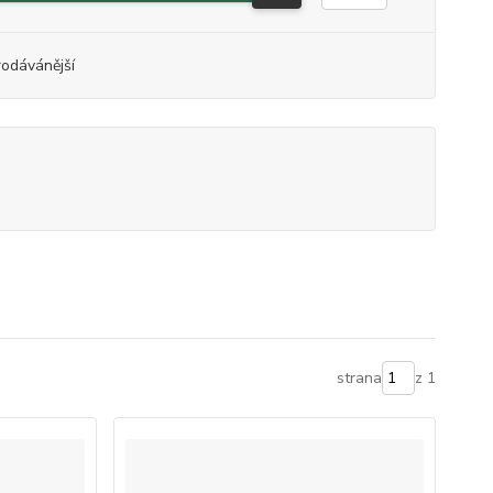
rodávánější
strana
z 1