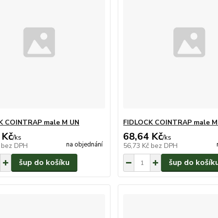
K COINTRAP male M UN
FIDLOCK COINTRAP male M
 Kč
68,64 Kč
/
ks
/
ks
na objednání
č
bez DPH
56,73 Kč
bez DPH
šup do košíku
šup do košík