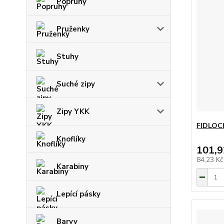
Popruhy
Pruženky
Stuhy
Suché zipy
Zipy YKK
FIDLOC
Knoflíky
101,9
84,23 K
Karabiny
Lepící pásky
Barvy