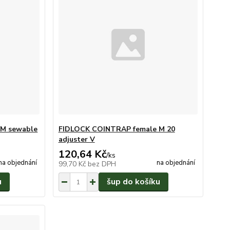
 M sewable
FIDLOCK COINTRAP female M 20
adjuster V
120,64 Kč
/
ks
na objednání
na objednání
99,70 Kč
bez DPH
u
šup do košíku