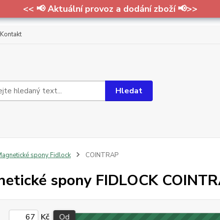
<< 📢 Aktuální provoz a dodání zboží 📢>>
Kontakt
Hledat
agnetické spony Fidlock
COINTRAP
netické spony FIDLOCK COINT
Kč
Od