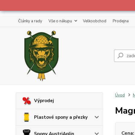
Články a rady
Vše o nákupu
Velkoobchod
Prodejna
Úvod
M
Výprodej
Mag
Plastové spony a přezky
Cena:
Spony AustriAplin