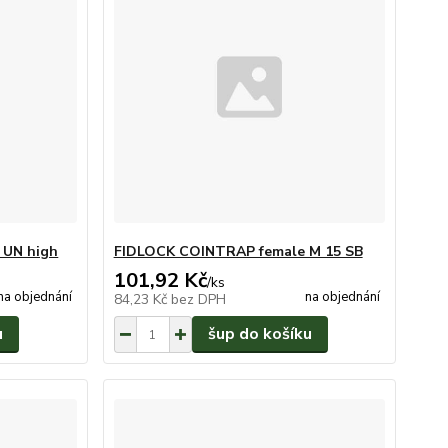
 UN high
FIDLOCK COINTRAP female M 15 SB
101,92 Kč
/
ks
na objednání
na objednání
84,23 Kč
bez DPH
u
šup do košíku