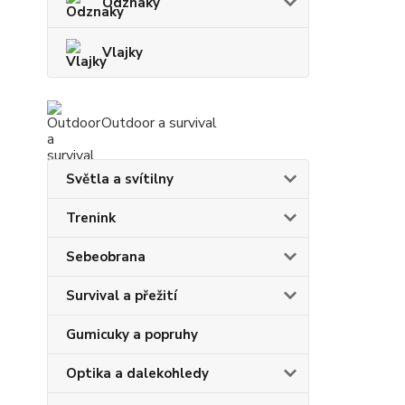
Odznaky
Vlajky
Outdoor a survival
Světla a svítilny
Trenink
Sebeobrana
Survival a přežití
Gumicuky a popruhy
Optika a dalekohledy