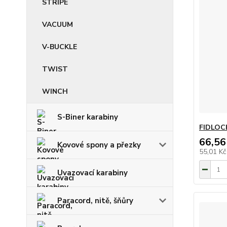
STRIPE
VACUUM
V-BUCKLE
TWIST
WINCH
S-Biner karabiny
FIDLOC
66,56
Kovové spony a přezky
55,01 K
Uvazovací karabiny
Paracord, nitě, šňůry