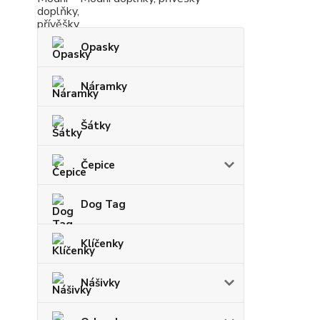
Opasky
Náramky
Šátky
Čepice
Dog Tag
Klíčenky
Nášivky