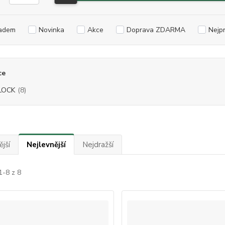
adem
Novinka
Akce
Doprava ZDARMA
Nejp
ce
LOCK
(8)
jší
Nejlevnější
Nejdražší
1-8 z 8