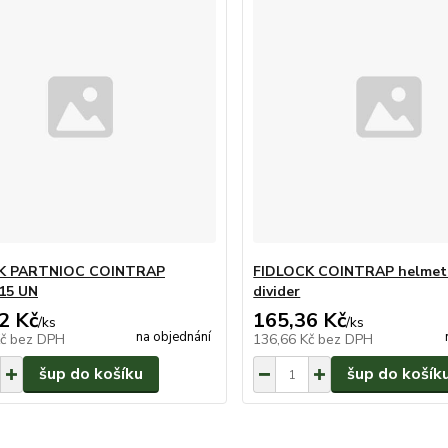
K PARTNIOC COINTRAP
FIDLOCK COINTRAP helmet
15 UN
divider
2 Kč
165,36 Kč
/
ks
/
ks
na objednání
Kč
bez DPH
136,66 Kč
bez DPH
šup do košíku
šup do košík