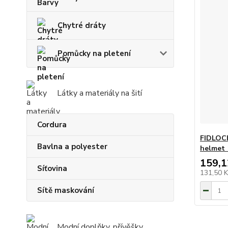
Chytré dráty
Pomůcky na pletení
Látky a materiály na šití
Cordura
FIDLOC
Bavlna a polyester
helmet 
159,1
Síťovina
131,50 
Sítě maskování
Modní doplňky, přívěšky