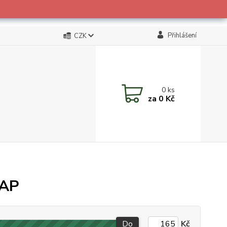
Přihlášení
CZK
0
ks
za
0 Kč
RAP
Do
Kč