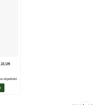
 15 UN
na objednání
u