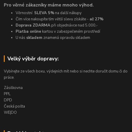
Pro věrné zákazníky máme mnoho výhod.
Věrnostní
SLEVA 5%
na další nákupy
Čím více nakoupíte tím větší slevu získáte -
až 27%
Doprava ZDARMA
při objednávce nad 5.000,-
Platba online
kartou v zabezpečeném prostředí
U nás
skladem
znamená opravdu skladem
Velký výběr dopravy:
Vybírejte ze všech boxu, výdejních mít nebo si nechte doručit domu či do
práce.
Zásilkovna
PPL
DPD
Česká pošta
WE|DO