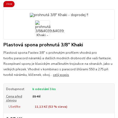
Akce
Plastová spona prohnutá 3/8'' Khaki
Plastová spona Fastex 3/8" s prohnutým profilem vhodná pro
tvorbu paracord náramků a dalších modních drobností dle vaši fantazie.
Rozepínaní spony je klasickým zmačknutím trojzubce na stranách, jako u
velkých přezek. Vhodné v kombinaci s paracord šňůrami 550 a 275 při
tvorbě nárámku, klíčenek, oboj...
celý popis
Dostupnost
k odeslání 3 ks
Cena před
21 Kč
slevou
Ušetříte
11,13 Kč (
53
% sleva)