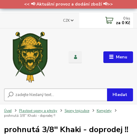
<< 📢 Aktuální provoz a dodání zboží 📢>>
0
ks
CZK
za
0 Kč
Menu
Hledat
Úvod
Plastové spony a přezky
Spony trojzubce
Komplety
prohnutá 3/8'' Khaki - doprodej !!
prohnutá 3/8'' Khaki - doprodej !!