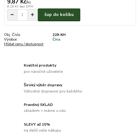
9,87 Kč
/
ks
8,16 Kč
bez DPH
šup do košíku
Obj. Číslo
229-KH
Výrobce:
Čína
Hlídat cenu / dostupnost
Kvalitní produkty
pro náročné uživatele
Široký výběr dopravy
Výhodné dopravné pro každého
Pravdivý SKLAD
skladem = máme u nás
SLEVY až 15%
na další vaše nákupy