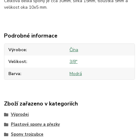
Celková délka spony je cca 30mm, šířka 15mm, tlouštka 5mm a
velikost oka 10x5 mm.
Podrobné informace
Výrobce
Čína
Velikost
3/8"
Barva
Modrá
Zboží zařazeno v kategoriích
Výprodej
Plastové spony a přezky
Spony trojzubce