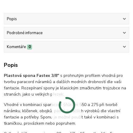
Popis
Podrobné informace
Komentáře
0
Popis
Plastová spona
Fastex
3/8"
s prohnutým profilem vhodná pro
tvorbu paracord náramků a dalších modních drobností dle vaši
fantazie. Rozepínaní spony je klasickým zmačknutím trojzubce na
stranách, jako u velkých přezek.
Vhodné v kombinaci s
paracord šňůrami 550 a 275 při tvorbě
nárámku, klíčenek, obojků, pásků a dalších výrobků dle vlastní
fantazie a potřeby. Sponu je možné použít také v kombinaci s
tkaničkou, provázkem nebo popruhem.