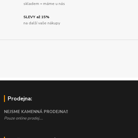
skladem = máme u nás
SLEVY až 15%
na další vaše nákupy
Prodejna:
NEJSME KAMENNÁ PRODEJNA!!
Pouze online prodej....