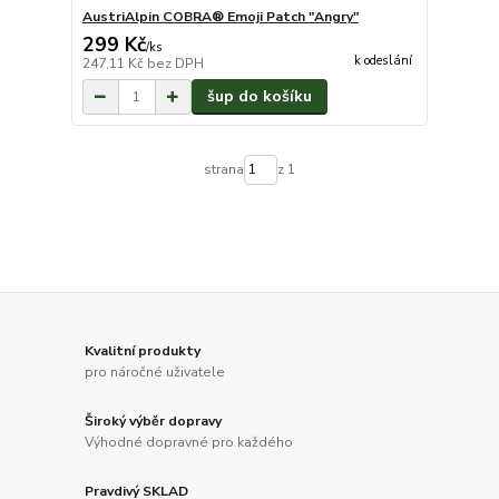
AustriAlpin COBRA® Emoji Patch "Angry"
299 Kč
/
ks
k odeslání
247,11 Kč
bez DPH
šup do košíku
strana
z 1
Kvalitní produkty
pro náročné uživatele
Široký výběr dopravy
Výhodné dopravné pro každého
Pravdivý SKLAD