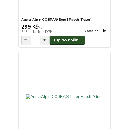
AustriAlpin COBRA® Emoji Patch "Palm"
299 Kč
/
ks
k odeslání 1 ks
247,11 Kč
bez DPH
šup do košíku