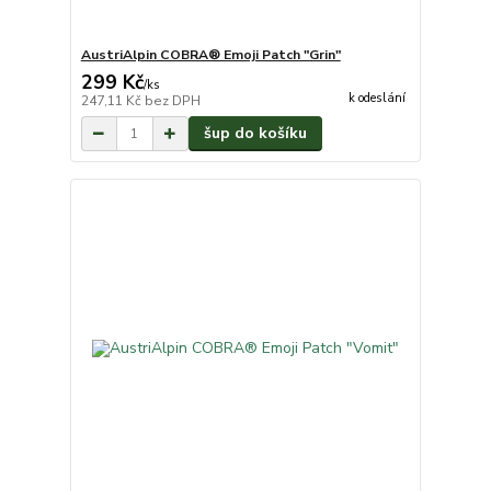
AustriAlpin COBRA® Emoji Patch "Grin"
299 Kč
/
ks
k odeslání
247,11 Kč
bez DPH
šup do košíku