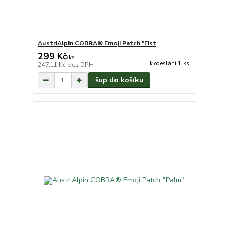
AustriAlpin COBRA® Emoji Patch "Fist
299 Kč
/
ks
k odeslání 1 ks
247,11 Kč
bez DPH
šup do košíku