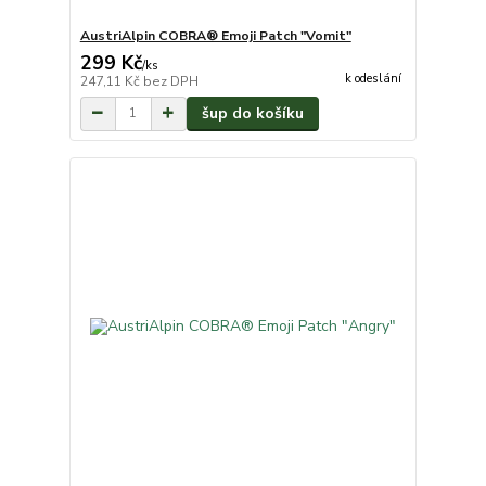
AustriAlpin COBRA® Emoji Patch "Vomit"
299 Kč
/
ks
k odeslání
247,11 Kč
bez DPH
šup do košíku