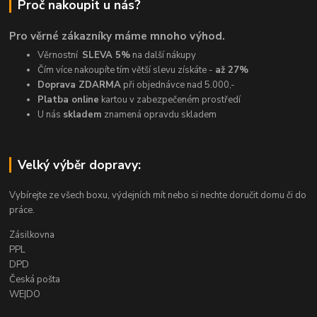
Proč nakoupit u nás?
Pro věrné zákazníky máme mnoho výhod.
Věrnostní
SLEVA 5%
na další nákupy
Čím více nakoupíte tím větší slevu získáte -
až 27%
Doprava ZDARMA
při objednávce nad 5.000,-
Platba online
kartou v zabezpečeném prostředí
U nás
skladem
znamená opravdu skladem
Velký výběr dopravy:
Vybírejte ze všech boxu, výdejních mít nebo si nechte doručit domu či do
práce.
Zásilkovna
PPL
DPD
Česká pošta
WE|DO