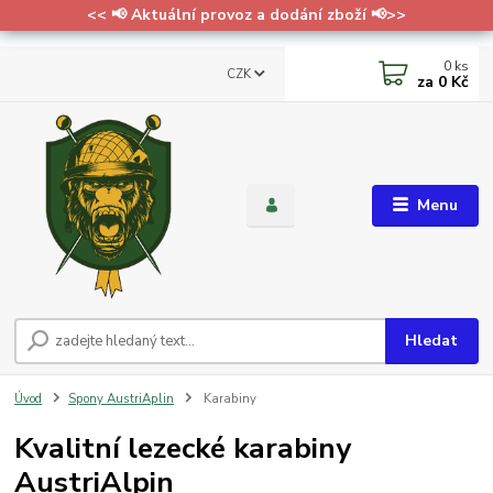
<< 📢 Aktuální provoz a dodání zboží 📢>>
0
ks
CZK
za
0 Kč
Menu
Hledat
Úvod
Spony AustriAplin
Karabiny
Kvalitní lezecké karabiny
AustriAlpin