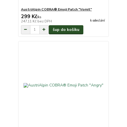
AustriAlpin COBRA® Emoji Patch "Vomit"
299 Kč
/
ks
k odeslání
247,11 Kč
bez DPH
šup do košíku