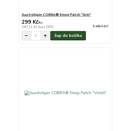
AustriAlpin COBRA® Emoji Patch "Grin"
299 Kč
/
ks
k odeslání
247,11 Kč
bez DPH
šup do košíku