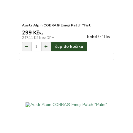
AustriAlpin COBRA® Emoji Patch "Fist
299 Kč
/
ks
k odeslání 1 ks
247,11 Kč
bez DPH
šup do košíku