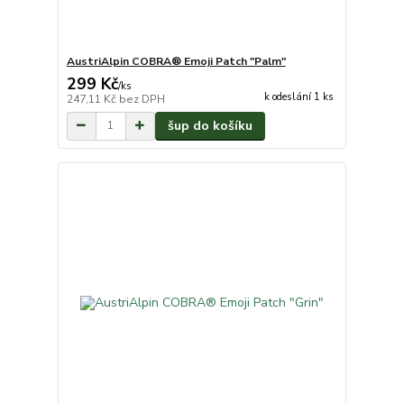
AustriAlpin COBRA® Emoji Patch "Palm"
299 Kč
/
ks
k odeslání 1 ks
247,11 Kč
bez DPH
šup do košíku