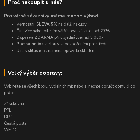
Proč nakoupit u nás?
Pro věrné zákazníky máme mnoho výhod.
Věrnostní
SLEVA 5%
na další nákupy
Čím více nakoupíte tím větší slevu získáte -
až 27%
Doprava ZDARMA
při objednávce nad 5.000,-
Platba online
kartou v zabezpečeném prostředí
U nás
skladem
znamená opravdu skladem
Velký výběr dopravy:
Vybírejte ze všech boxu, výdejních mít nebo si nechte doručit domu či do
práce.
Zásilkovna
PPL
DPD
Česká pošta
WE|DO