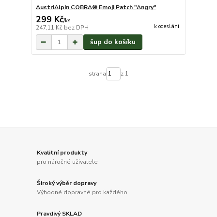
AustriAlpin COBRA® Emoji Patch "Angry"
299 Kč
/
ks
k odeslání
247,11 Kč
bez DPH
šup do košíku
strana
z 1
Kvalitní produkty
pro náročné uživatele
Široký výběr dopravy
Výhodné dopravné pro každého
Pravdivý SKLAD