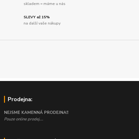
skladem = máme u nás
SLEVY až 15%
na další vaše nákupy
Prodejna:
NEJSME KAMENNÁ PRODEJNA!!
Pouze online prodej....