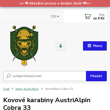
<< 📢 Aktuální provoz a dodání zboží 📢>>
0
ks
CZK
za
0 Kč
Menu
Hledat
Úvod
Spony AustriAplin
AustriAlpin Cobra 33
Kovové karabiny AustriAlpin
Cobra 33