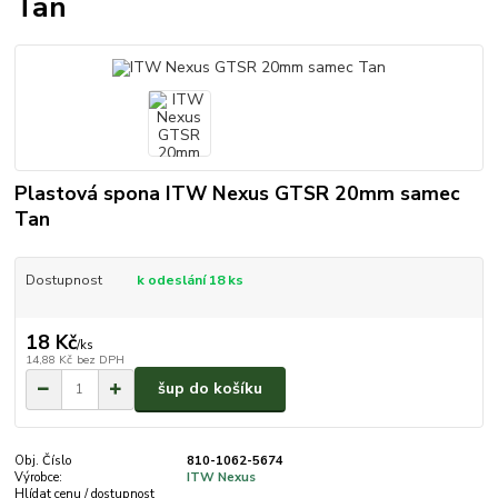
Tan
Plastová spona ITW Nexus GTSR 20mm samec
Tan
Dostupnost
k odeslání 18 ks
18 Kč
/
ks
14,88 Kč
bez DPH
šup do košíku
Obj. Číslo
810-1062-5674
Výrobce:
ITW Nexus
Hlídat cenu / dostupnost