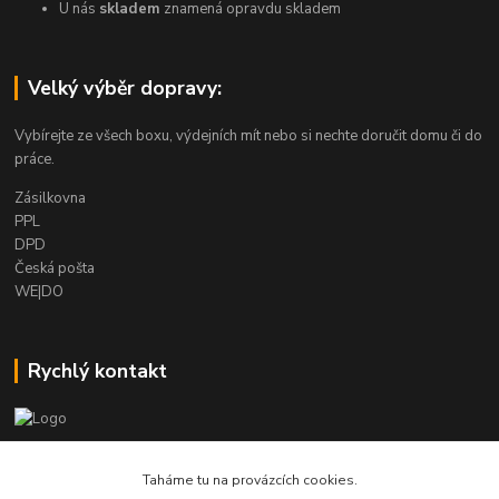
U nás
skladem
znamená opravdu skladem
Velký výběr dopravy:
Vybírejte ze všech boxu, výdejních mít nebo si nechte doručit domu či do
práce.
Zásilkovna
PPL
DPD
Česká pošta
WE|DO
Rychlý kontakt
info@armygalanterie.cz
Taháme tu na provázcích cookies.