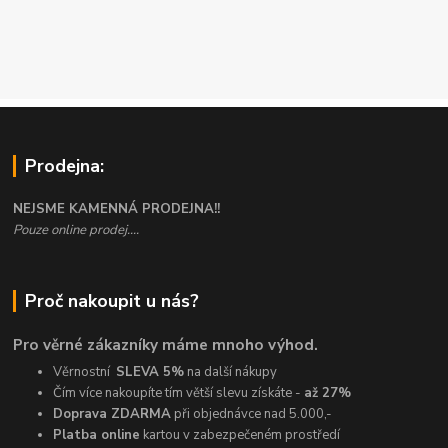
Prodejna:
NEJSME KAMENNÁ PRODEJNA!!
Pouze online prodej....
Proč nakoupit u nás?
Pro věrné zákazníky máme mnoho výhod.
Věrnostní
SLEVA 5%
na další nákupy
Čím více nakoupíte tím větší slevu získáte -
až 27%
Doprava ZDARMA
při objednávce nad 5.000,-
Platba online
kartou v zabezpečeném prostředí