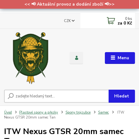
<< 📢 Aktuální provoz a dodání zboží 📢>>
0
ks
CZK
za
0 Kč
Menu
Hledat
Úvod
Plastové spony a přezky
Spony trojzubce
Samec
ITW
Nexus GTSR 20mm samec Tan
ITW Nexus GTSR 20mm samec