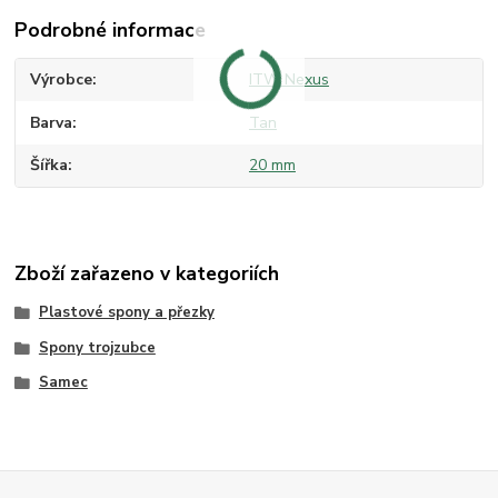
Podrobné informace
Výrobce
ITW Nexus
Barva
Tan
Šířka
20 mm
Zboží zařazeno v kategoriích
Plastové spony a přezky
Spony trojzubce
Samec