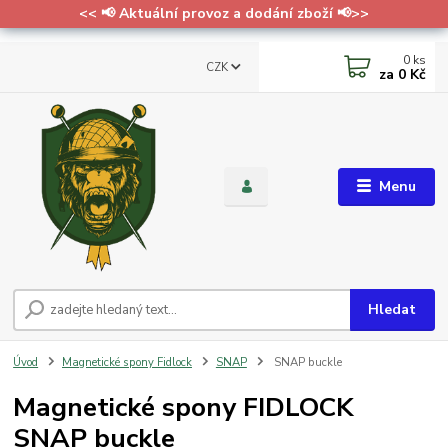
<< 📢 Aktuální provoz a dodání zboží 📢>>
0
ks
CZK
za
0 Kč
Menu
Hledat
Úvod
Magnetické spony Fidlock
SNAP
SNAP buckle
Magnetické spony FIDLOCK
SNAP buckle