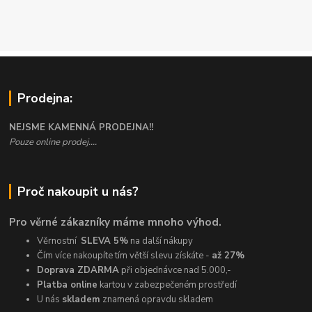
Prodejna:
NEJSME KAMENNÁ PRODEJNA!!
Pouze online prodej....
Proč nakoupit u nás?
Pro věrné zákazníky máme mnoho výhod.
Věrnostní
SLEVA 5%
na další nákupy
Čím více nakoupíte tím větší slevu získáte -
až 27%
Doprava ZDARMA
při objednávce nad 5.000,-
Platba online
kartou v zabezpečeném prostředí
U nás
skladem
znamená opravdu skladem