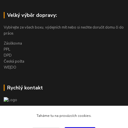
Velký výběr dopravy:
Vybírejte ze všech boxu, výdejních mít nebo si nechte doručit domu či do
práce.
Zásilkovna
PPL
DPD
Česká pošta
WE|DO
Rychlý kontakt
info@armygalanterie.cz
Taháme tu na provázcích cookies.