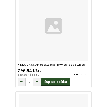
FIDLOCK SNAP buckle flat 40 with reed switch*
796,64 Kč
/
ks
na objednání
658,38 Kč
bez DPH
šup do košíku