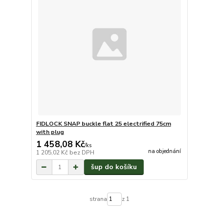
FIDLOCK SNAP buckle flat 25 electrified 75cm
with plug
1 458,08 Kč
/
ks
na objednání
1 205,02 Kč
bez DPH
šup do košíku
strana
z 1