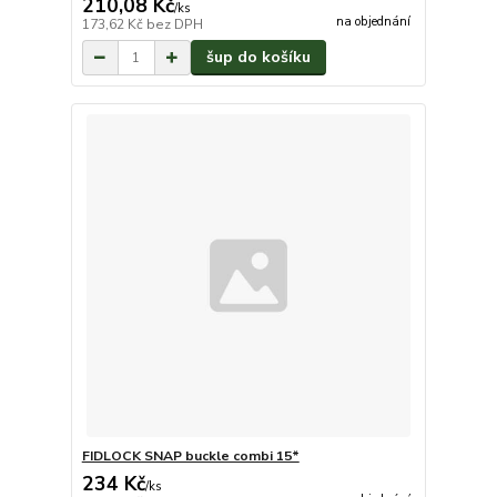
210,08 Kč
/
ks
na objednání
173,62 Kč
bez DPH
šup do košíku
FIDLOCK SNAP buckle combi 15*
234 Kč
/
ks