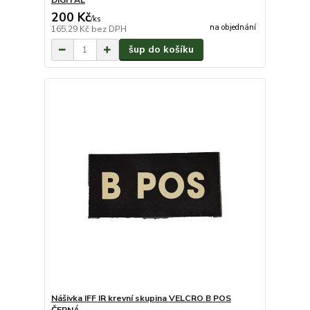
DIGITAL
200 Kč
/
ks
na objednání
165,29 Kč
bez DPH
šup do košíku
Nášivka IFF IR krevní skupina VELCRO B POS
ČERNÁ