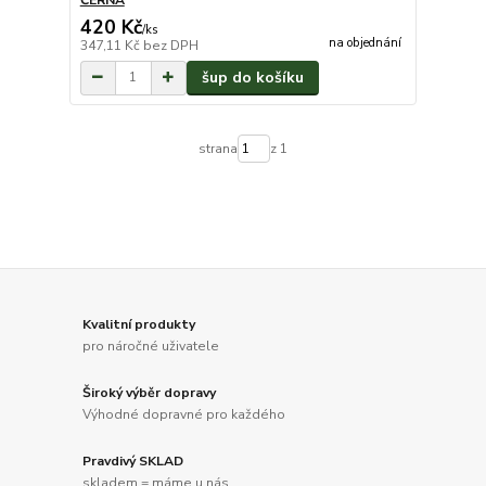
420 Kč
/
ks
na objednání
347,11 Kč
bez DPH
šup do košíku
strana
z 1
Kvalitní produkty
pro náročné uživatele
Široký výběr dopravy
Výhodné dopravné pro každého
Pravdivý SKLAD
skladem = máme u nás