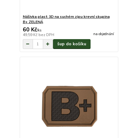
Nášivka plast 3D na suchém zipu krevní skupina
B+ ZELENÁ
60 Kč
/
ks
na objednání
49,59 Kč
bez DPH
šup do košíku