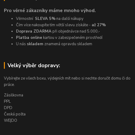
Pro věrné zákazníky máme mnoho výhod.
Věrnostní
SLEVA 5%
na další nákupy
Čím více nakoupíte tím větší slevu získáte -
až 27%
Doprava ZDARMA
při objednávce nad 5.000,-
Platba online
kartou v zabezpečeném prostředí
U nás
skladem
znamená opravdu skladem
Velký výběr dopravy:
Vybírejte ze všech boxu, výdejních mít nebo si nechte doručit domu či do
práce.
Zásilkovna
PPL
DPD
Česká pošta
WE|DO