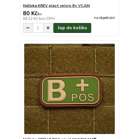
Nášivka KREV plast velcro B+ VCAM
80 Kč
/
ks
na objednání
66,12 Kč
bez DPH
šup do košíku