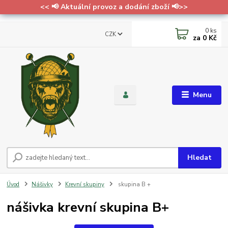
<< 📢 Aktuální provoz a dodání zboží 📢>>
0
ks
CZK
za
0 Kč
Menu
Hledat
Úvod
Nášivky
Krevní skupiny
skupina B +
nášivka krevní skupina B+