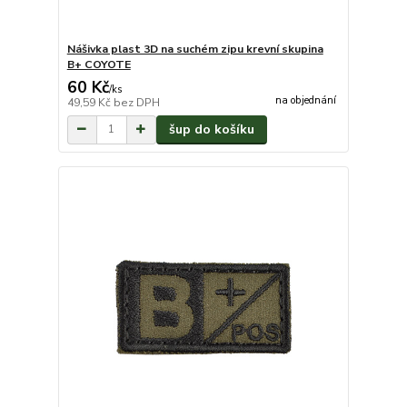
Nášivka plast 3D na suchém zipu krevní skupina
B+ COYOTE
60 Kč
/
ks
na objednání
49,59 Kč
bez DPH
šup do košíku