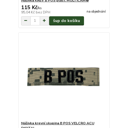
Nášivka KREV B POS plast MULTICAM®
115 Kč
/
ks
na objednání
95,04 Kč
bez DPH
šup do košíku
Nášivka krevní skupina B POS VELCRO ACU