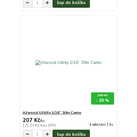
šup do košíku
288 Kč
- 28 %
Atwood Utility 1/16“ 30m Camo
207 Kč
/
ks
k odeslání 2 ks
171,07 Kč
bez DPH
šup do košíku