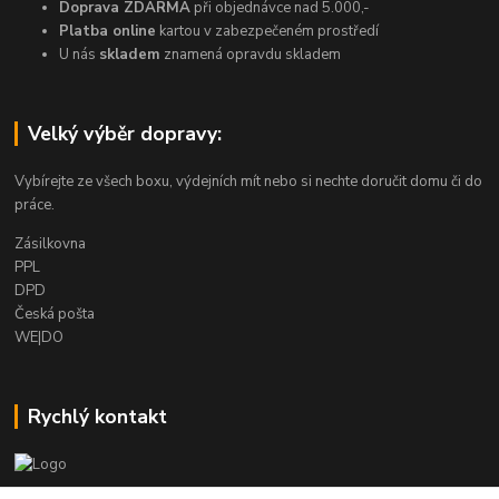
Doprava ZDARMA
při objednávce nad 5.000,-
Platba online
kartou v zabezpečeném prostředí
U nás
skladem
znamená opravdu skladem
Velký výběr dopravy:
Vybírejte ze všech boxu, výdejních mít nebo si nechte doručit domu či do
práce.
Zásilkovna
PPL
DPD
Česká pošta
WE|DO
Rychlý kontakt