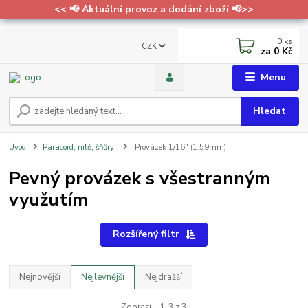
<< 📢 Aktuální provoz a dodání zboží 📢>>
0
ks
CZK
za
0 Kč
Menu
Hledat
Úvod
Paracord, nitě, šňůry
Provázek 1/16" (1.59mm)
Pevný provázek s všestranným
využutím
Rozšířený filtr
Nejnovější
Nejlevnější
Nejdražší
Zobrazuji 1-3 z 3