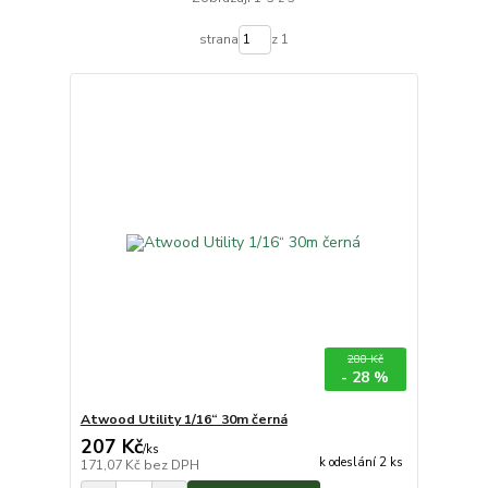
strana
z 1
288 Kč
- 28 %
Atwood Utility 1/16“ 30m černá
207 Kč
/
ks
k odeslání 2 ks
171,07 Kč
bez DPH