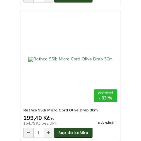
297,78 Kč
- 33 %
Rothco 95lb Micro Cord Olive Drab 30m
199,40 Kč
/
ks
na objednání
164,79 Kč
bez DPH
šup do košíku