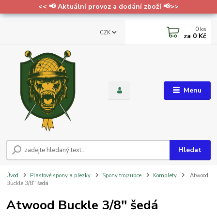
<< 📢 Aktuální provoz a dodání zboží 📢>>
0
ks
CZK
za
0 Kč
Menu
Hledat
Úvod
Plastové spony a přezky
Spony trojzubce
Komplety
Atwood
Buckle 3/8'' šedá
Atwood Buckle 3/8'' šedá