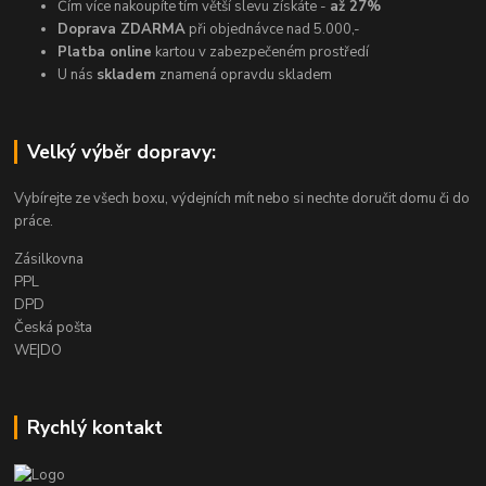
Čím více nakoupíte tím větší slevu získáte -
až 27%
Doprava ZDARMA
při objednávce nad 5.000,-
Platba online
kartou v zabezpečeném prostředí
U nás
skladem
znamená opravdu skladem
Velký výběr dopravy:
Vybírejte ze všech boxu, výdejních mít nebo si nechte doručit domu či do
práce.
Zásilkovna
PPL
DPD
Česká pošta
WE|DO
Rychlý kontakt