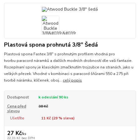
Plastová spona prohnutá 3/8'' Šedá
Plastová spona Fastex 3/8" s prohnutým profilem vhodná pro
tvorbu paracord náramků a dalších modních drobností dle vaši fantazie.
Rozepínaní spony je klasickým zmačknutím trojzubce na stranách, jako u
velkých přezek. Vhodné v kombinaci s paracord šňůrami 550 a 275 při
tvorbě nárámku, klíčenek, oboj...
celý popis
Dostupnost
k odeslání 90 ks
Cena před
38 Kč
slevou
Ušetříte
11 Kč (
29
% sleva)
27 Kč
/
ks
22,31 Kč
bez DPH