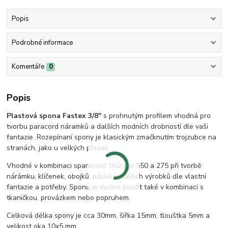
Popis
Podrobné informace
Komentáře
0
Popis
Plastová spona
Fastex
3/8"
s prohnutým profilem vhodná pro
tvorbu paracord náramků a dalších modních drobností dle vaši
fantazie. Rozepínaní spony je klasickým zmačknutím trojzubce na
stranách, jako u velkých přezek.
Vhodné v kombinaci s
paracord šňůrami 550 a 275 při tvorbě
nárámku, klíčenek, obojků, pásků a dalších výrobků dle vlastní
fantazie a potřeby. Sponu je možné použít také v kombinaci s
tkaničkou, provázkem nebo popruhem.
Celková délka spony je cca 30mm, šířka 15mm, tlouštka 5mm a
velikost oka 10x5 mm.