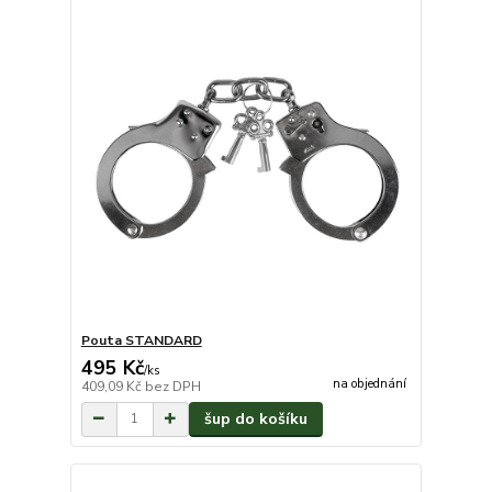
Pouta STANDARD
495 Kč
/
ks
na objednání
409,09 Kč
bez DPH
šup do košíku