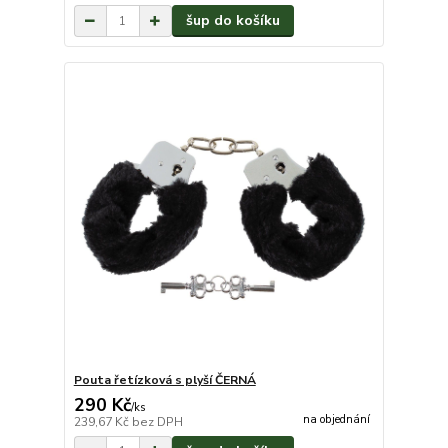
šup do košíku
Pouta řetízková s plyší ČERNÁ
290 Kč
/
ks
na objednání
239,67 Kč
bez DPH