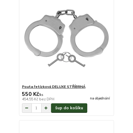
Pouta řetízková DELUXE STŘÍBRNÁ
550 Kč
/
ks
na objednání
454,55 Kč
bez DPH
šup do košíku