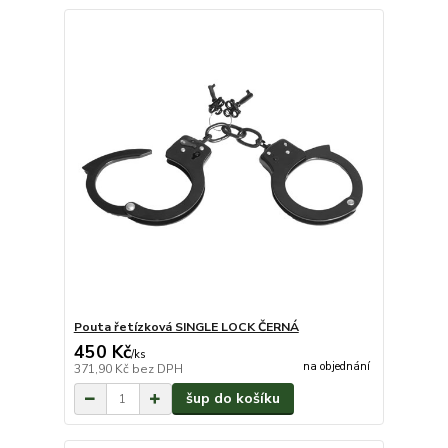
Pouta řetízková SINGLE LOCK ČERNÁ
450 Kč
/
ks
na objednání
371,90 Kč
bez DPH
šup do košíku