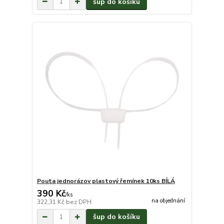
šup do košíku
Pouta jednorázov plastový řemínek 10ks BÍLÁ
390 Kč
/
ks
na objednání
322,31 Kč
bez DPH
šup do košíku