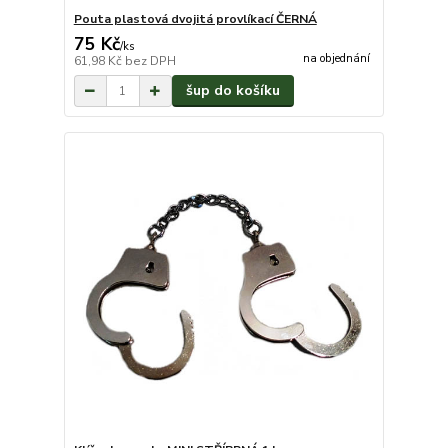
Pouta plastová dvojitá provlíkací ČERNÁ
75 Kč
/
ks
na objednání
61,98 Kč
bez DPH
šup do košíku