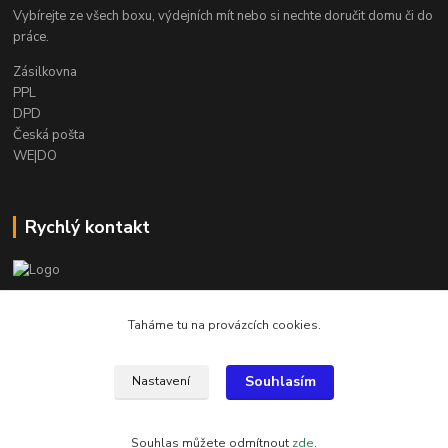
Vybírejte ze všech boxu, výdejních mít nebo si nechte doručit domu či do
práce.
Zásilkovna
PPL
DPD
Česká pošta
WE|DO
Rychlý kontakt
info@armygalanterie.cz
Taháme tu na provázcích cookies.
Souhlasím
Nastavení
Všechny obrázky, popisky a texty jsou chráněny autorským právem
Souhlas můžete odmítnout
zde
.