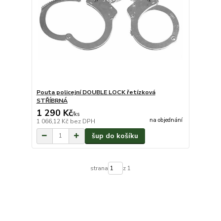
Pouta policejní DOUBLE LOCK řetízková
STŘÍBRNÁ
1 290 Kč
/
ks
na objednání
1 066,12 Kč
bez DPH
šup do košíku
strana
z 1