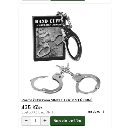
Pouta řetízková SINGLE LOCK STŘÍBRNÉ
435 Kč
/
ks
na objednání
359,50 Kč
bez DPH
šup do košíku