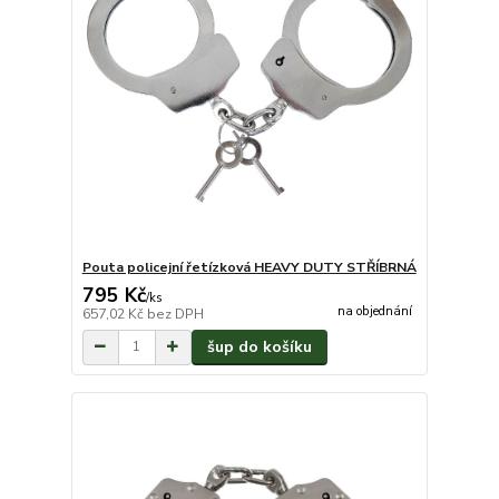
Pouta policejní řetízková HEAVY DUTY STŘÍBRNÁ
795 Kč
/
ks
na objednání
657,02 Kč
bez DPH
šup do košíku