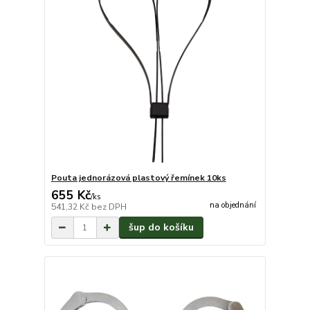
Pouta jednorázová plastový řemínek 10ks
655 Kč
/
ks
na objednání
541,32 Kč
bez DPH
šup do košíku