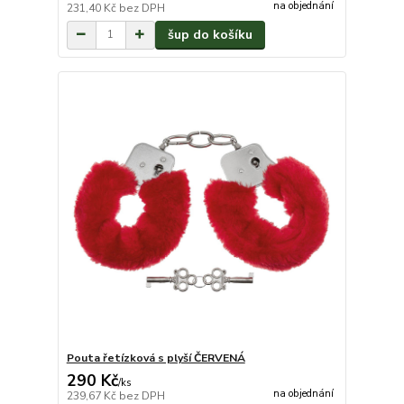
na objednání
231,40 Kč
bez DPH
šup do košíku
Pouta řetízková s plyší ČERVENÁ
290 Kč
/
ks
na objednání
239,67 Kč
bez DPH