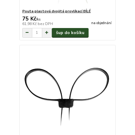
Pouta plastová dvojitá provlíkací BÍLÉ
75 Kč
/
ks
na objednání
61,98 Kč
bez DPH
šup do košíku