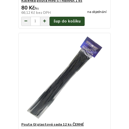
Klíčenka pouta MINI STŘÍBRNÁ 1 ks
80 Kč
/
ks
na objednání
66,12 Kč
bez DPH
šup do košíku
Pouta GI plastová sada 12 ks ČERNÉ