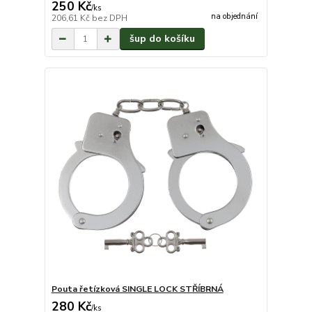
250 Kč
/
ks
na objednání
206,61 Kč
bez DPH
šup do košíku
Pouta řetízková SINGLE LOCK STŘÍBRNÁ
280 Kč
/
ks