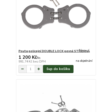
Pouta policejní DOUBLE LOCK pevná STŘÍBRNÁ
1 200 Kč
/
ks
na objednání
991,74 Kč
bez DPH
šup do košíku