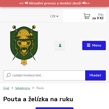
<< 📢 Aktuální provoz a dodání zboží 📢>>
0
ks
CZK
za
0 Kč
Menu
Hledat
Úvod
Sebeobrana
Pouta
Pouta a želízka na ruku