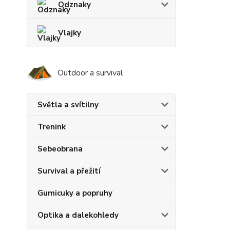
Odznaky
Vlajky
Outdoor a survival
Světla a svítilny
Trenink
Sebeobrana
Survival a přežití
Gumicuky a popruhy
Optika a dalekohledy