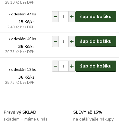
28,10 Kč
bez DPH
k odeslání 47 ks
šup do košíku
15 Kč
/
ks
12,40 Kč
bez DPH
k odeslání 49 ks
šup do košíku
36 Kč
/
ks
29,75 Kč
bez DPH
šup do košíku
k odeslání 12 ks
36 Kč
/
ks
29,75 Kč
bez DPH
Pravdivý SKLAD
SLEVY až 15%
skladem = máme u nás
na další vaše nákupy