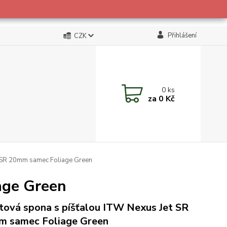
Přihlášení
CZK
0
ks
za
0 Kč
 SR 20mm samec Foliage Green
age Green
tová spona s píšťalou ITW Nexus Jet SR
 samec Foliage Green