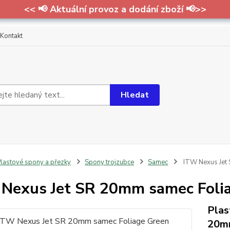
<< 📢 Aktuální provoz a dodání zboží 📢>>
Kontakt
Hledat
lastové spony a přezky
Spony trojzubce
Samec
ITW Nexus Jet
Nexus Jet SR 20mm samec Foli
Plas
20mm