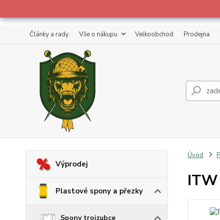
Články a rady
Vše o nákupu
Velkoobchod
Prodejna
Úvod
P
Výprodej
ITW 
Plastové spony a přezky
Spony trojzubce