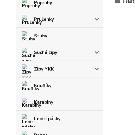
Plast
Popruhy
Pruženky
Stuhy
Suché zipy
Zipy YKK
Knoflíky
Karabiny
Lepící pásky