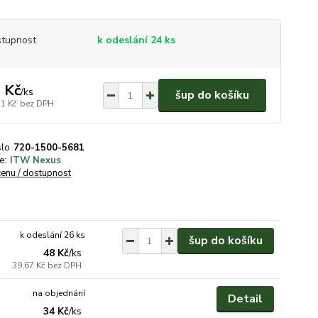
tupnost
k odeslání 24 ks
 Kč
/
ks
šup do košíku
31 Kč
bez DPH
slo
720-1500-5681
e:
ITW Nexus
cenu / dostupnost
k odeslání 26 ks
šup do košíku
48 Kč
/
ks
39,67 Kč
bez DPH
na objednání
Detail
34 Kč
/
ks