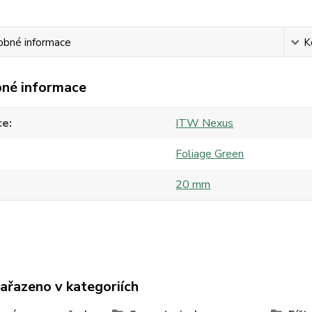
obné informace
K
né informace
ce
ITW Nexus
Foliage Green
20 mm
zařazeno v kategoriích