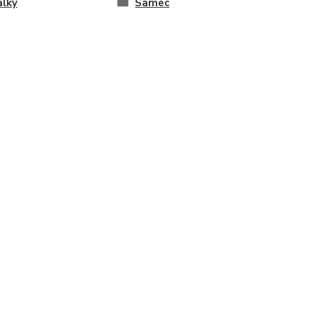
alky
Samec