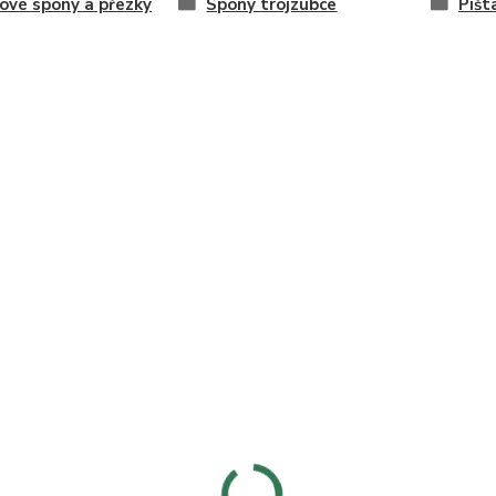
ové spony a přezky
Spony trojzubce
Píšt