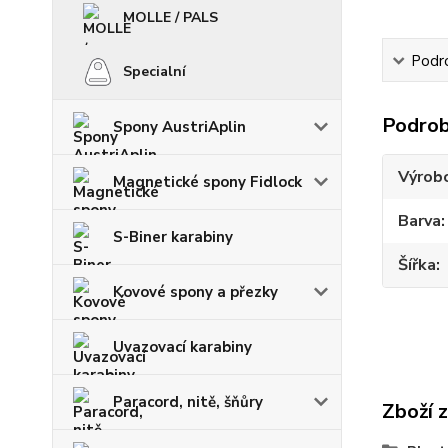
MOLLE / PALS
Podr
Specialní
Podrob
Spony AustriAplin
Výrob
Magnetické spony Fidlock
Barva
S-Biner karabiny
Šířka
Kovové spony a přezky
Uvazovací karabiny
Paracord, nitě, šňůry
Zboží 