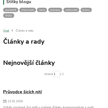
Štítky blogu
paracord
micro cord
lana
provazy
nano cord
bravy
šnůry
Úvod
Články a rady
Články a rady
Nejnovější články
strana
z 1
Průvodce šicích nití
13
.
01
.
2026
Výběr správné šicí nitě v našem článku koresponduje s naši