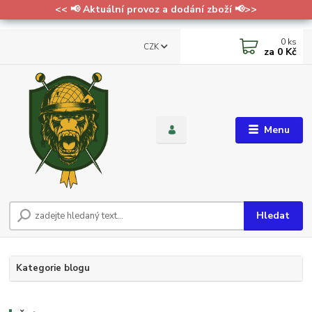
<< 📢 Aktuální provoz a dodání zboží 📢>>
0
ks
CZK
za
0 Kč
Menu
Hledat
Kategorie blogu