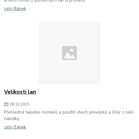
a mico cordu či pomocných lan a provazů.
celý článek
Velikosti lan
06
.
12
.
2015
Přehledná tabulko rozměrů a použití všech provázků a šňůr z naši
nabídky.
celý článek