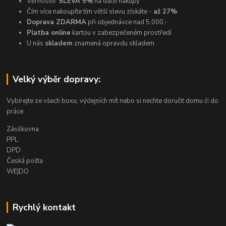
Věrnostní
SLEVA 5%
na další nákupy
Čím více nakoupíte tím větší slevu získáte -
až 27%
Doprava ZDARMA
při objednávce nad 5.000,-
Platba online
kartou v zabezpečeném prostředí
U nás
skladem
znamená opravdu skladem
Velký výběr dopravy:
Vybírejte ze všech boxu, výdejních mít nebo si nechte doručit domu či do
práce.
Zásilkovna
PPL
DPD
Česká pošta
WE|DO
Rychlý kontakt