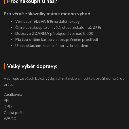
Proč nakoupit u nás?
Pro věrné zákazníky máme mnoho výhod.
Věrnostní
SLEVA 5%
na další nákupy
Čím více nakoupíte tím větší slevu získáte -
až 27%
Doprava ZDARMA
při objednávce nad 5.000,-
Platba online
kartou v zabezpečeném prostředí
U nás
skladem
znamená opravdu skladem
Velký výběr dopravy:
Vybírejte ze všech boxu, výdejních mít nebo si nechte doručit domu či do
práce.
Zásilkovna
PPL
DPD
Česká pošta
WE|DO