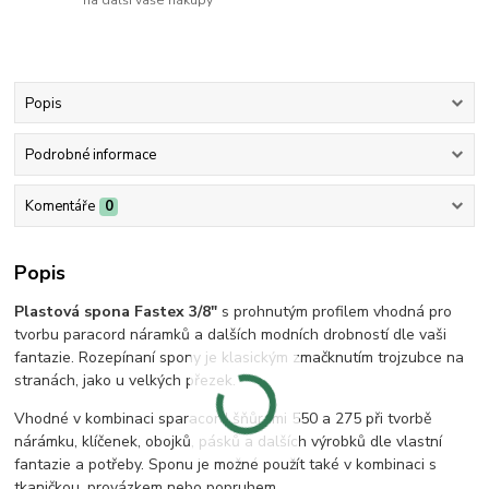
na další vaše nákupy
Popis
Podrobné informace
Komentáře
0
Popis
Plastová spona
Fastex
3/8"
s prohnutým profilem vhodná pro
tvorbu paracord náramků a dalších modních drobností dle vaši
fantazie. Rozepínaní spony je klasickým zmačknutím trojzubce na
stranách, jako u velkých přezek.
Vhodné v kombinaci s
paracord šňůrami 550 a 275 při tvorbě
nárámku, klíčenek, obojků, pásků a dalších výrobků dle vlastní
fantazie a potřeby. Sponu je možné použít také v kombinaci s
tkaničkou, provázkem nebo popruhem.