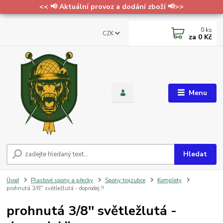
<< 📢 Aktuální provoz a dodání zboží 📢>>
0
ks
CZK
za
0 Kč
Menu
Hledat
Úvod
Plastové spony a přezky
Spony trojzubce
Komplety
prohnutá 3/8'' světležlutá - doprodej !!
prohnutá 3/8'' světležlutá -