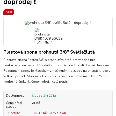
doprodej !!
Akce
Plastová spona prohnutá 3/8'' Světležlutá
Plastová spona Fastex 3/8" s prohnutým profilem vhodná pro
tvorbu paracord náramků a dalších modních drobností dle vaši fantazie.
Rozepínaní spony je klasickým zmačknutím trojzubce na stranách, jako u
velkých přezek. Vhodné v kombinaci s paracord šňůrami 550 a 275 při
tvorbě nárámku, klíčenek, oboj...
celý popis
Dostupnost
k odeslání 26 ks
Cena před
21 Kč
slevou
Ušetříte
11,13 Kč (
53
% sleva)