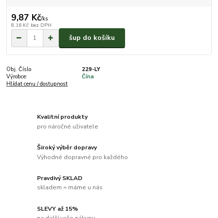
9,87 Kč
/
ks
8,16 Kč
bez DPH
šup do košíku
Obj. Číslo
229-LY
Výrobce:
Čína
Hlídat cenu / dostupnost
Kvalitní produkty
pro náročné uživatele
Široký výběr dopravy
Výhodné dopravné pro každého
Pravdivý SKLAD
skladem = máme u nás
SLEVY až 15%