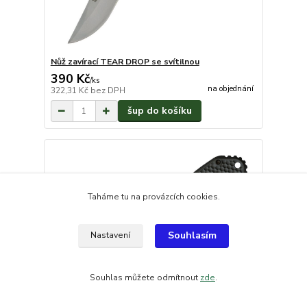
Nůž zavírací TEAR DROP se svítilnou
390 Kč
/
ks
na objednání
322,31 Kč
bez DPH
šup do košíku
Taháme tu na provázcích cookies.
Souhlasím
Nastavení
Souhlas můžete odmítnout
zde
.