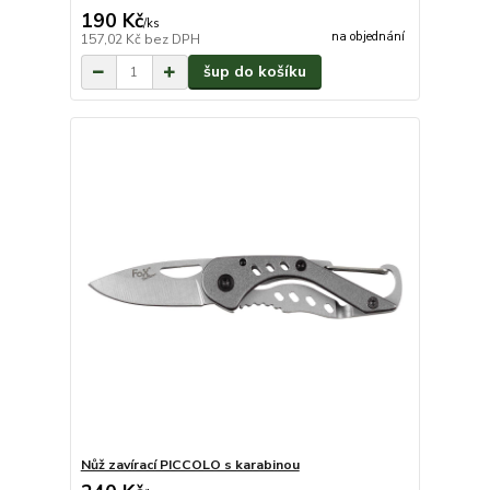
190 Kč
/
ks
na objednání
157,02 Kč
bez DPH
šup do košíku
Nůž zavírací PICCOLO s karabinou