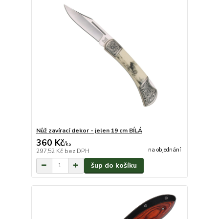
Nůž zavírací dekor - jelen 19 cm BÍLÁ
360 Kč
/
ks
na objednání
297,52 Kč
bez DPH
šup do košíku