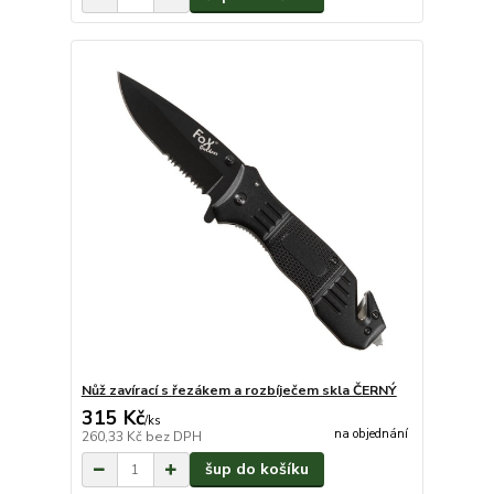
Nůž zavírací s řezákem a rozbíječem skla ČERNÝ
315 Kč
/
ks
na objednání
260,33 Kč
bez DPH
šup do košíku