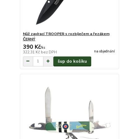
Nůž zavírací TROOPER s rozbíječem a řezákem
ČERNÝ
390 Kč
/
ks
na objednání
322,31 Kč
bez DPH
šup do košíku