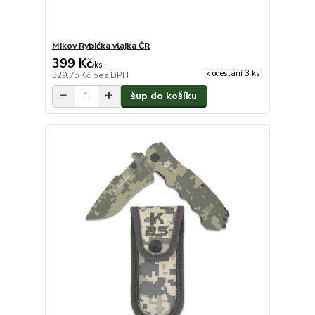
Mikov Rybička vlajka ČR
399 Kč
/
ks
k odeslání 3 ks
329,75 Kč
bez DPH
šup do košíku