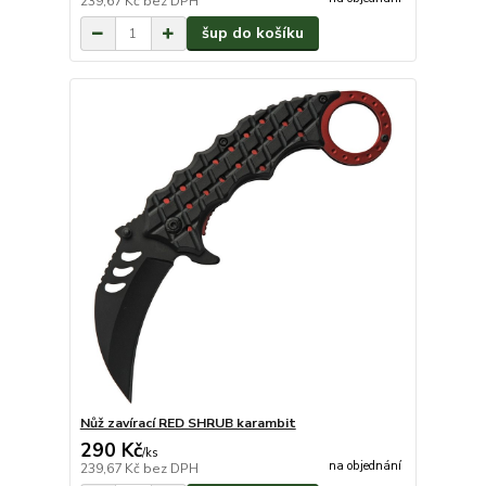
239,67 Kč
bez DPH
šup do košíku
Nůž zavírací RED SHRUB karambit
290 Kč
/
ks
na objednání
239,67 Kč
bez DPH