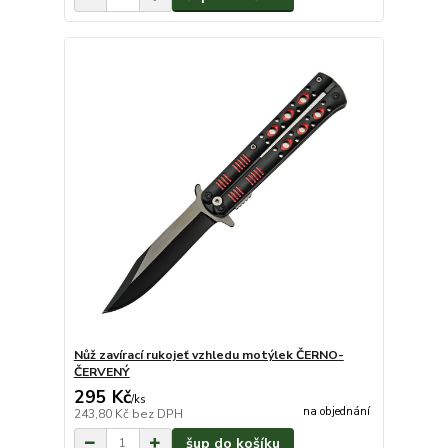
Nůž zavírací rukojeť vzhledu motýlek ČERNO-
ČERVENÝ
295 Kč
/
ks
na objednání
243,80 Kč
bez DPH
šup do košíku