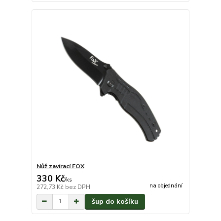
Nůž zavírací FOX
330 Kč
/
ks
na objednání
272,73 Kč
bez DPH
šup do košíku