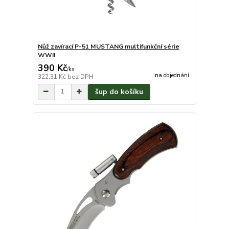
Nůž zavírací P-51 MUSTANG multifunkční série
WWII
390 Kč
/
ks
na objednání
322,31 Kč
bez DPH
šup do košíku