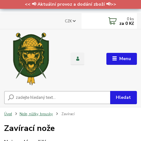
<< 📢 Aktuální provoz a dodání zboží 📢>>
0
ks
CZK
za
0 Kč
Menu
Hledat
Úvod
Nože, nůžky, brousky
Zavírací
Zavírací nože