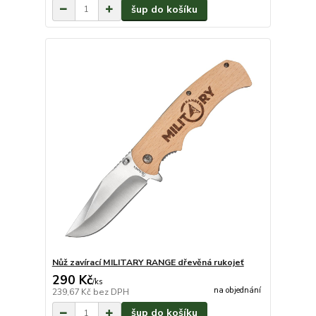
šup do košíku
Nůž zavírací MILITARY RANGE dřevěná rukojeť
290 Kč
/
ks
na objednání
239,67 Kč
bez DPH
šup do košíku