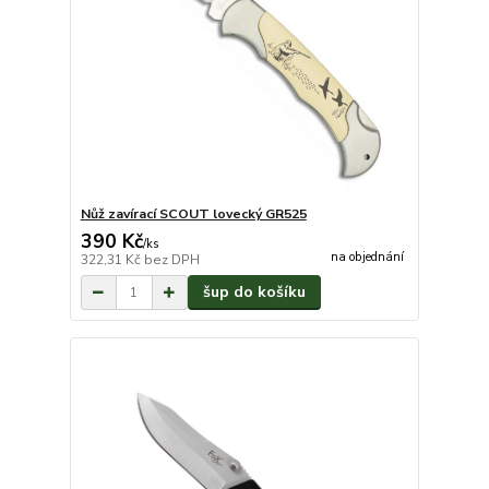
Nůž zavírací SCOUT lovecký GR525
390 Kč
/
ks
na objednání
322,31 Kč
bez DPH
šup do košíku