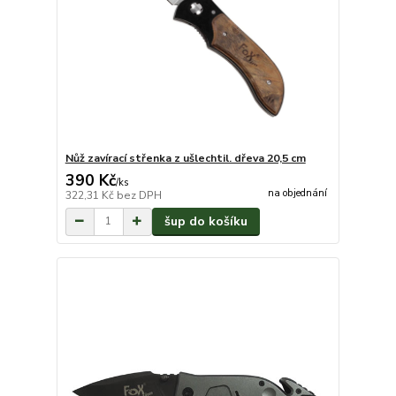
Nůž zavírací střenka z ušlechtil. dřeva 20,5 cm
390 Kč
/
ks
na objednání
322,31 Kč
bez DPH
šup do košíku