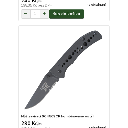
240 Kč
/
ks
na objednání
198,35 Kč
bez DPH
šup do košíku
Nůž zavírací SCH50SCP kombinované ostří
290 Kč
/
ks
na objednání