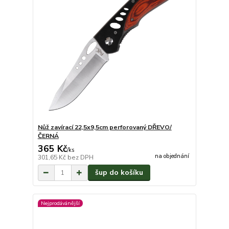
Nůž zavírací 22,5x9,5cm perforovaný DŘEVO/
ČERNÁ
365 Kč
/
ks
na objednání
301,65 Kč
bez DPH
šup do košíku
Nejprodávánější