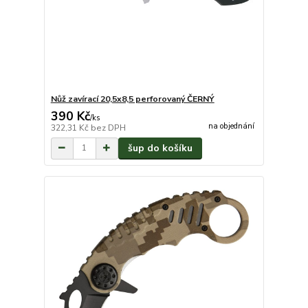
Nůž zavírací 20,5x8,5 perforovaný ČERNÝ
390 Kč
/
ks
na objednání
322,31 Kč
bez DPH
šup do košíku