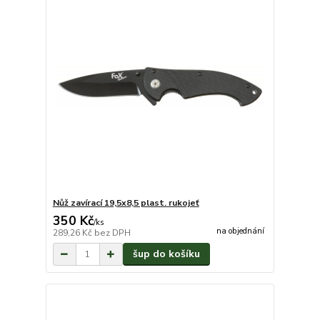
Nůž zavírací 19,5x8,5 plast. rukojeť
350 Kč
/
ks
na objednání
289,26 Kč
bez DPH
šup do košíku