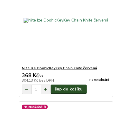
Nite Ize DoohicKeyKey Chain Knife červená
368 Kč
/
ks
na objednání
304,13 Kč
bez DPH
šup do košíku
Nejprodávánější