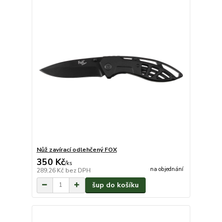
Nůž zavírací odlehčený FOX
350 Kč
/
ks
na objednání
289,26 Kč
bez DPH
šup do košíku