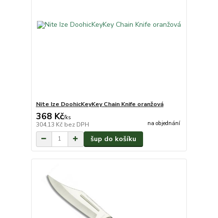
Nite Ize DoohicKeyKey Chain Knife oranžová
368 Kč
/
ks
na objednání
304,13 Kč
bez DPH
šup do košíku