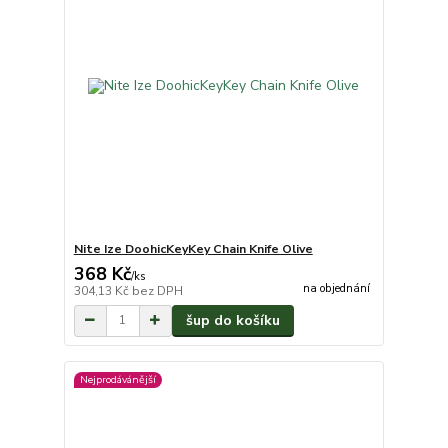
Nite Ize DoohicKeyKey Chain Knife Olive
368 Kč
/
ks
na objednání
304,13 Kč
bez DPH
šup do košíku
Nejprodávánější