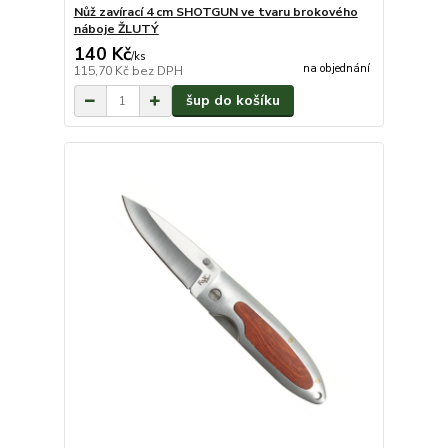
Nůž zavírací 4 cm SHOTGUN ve tvaru brokového
náboje ŽLUTÝ
140 Kč
/
ks
na objednání
115,70 Kč
bez DPH
šup do košíku