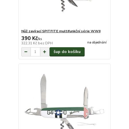
Nůž zavírací SPITFITE multifunkční série WWII
390 Kč
/
ks
na objednání
322,31 Kč
bez DPH
šup do košíku