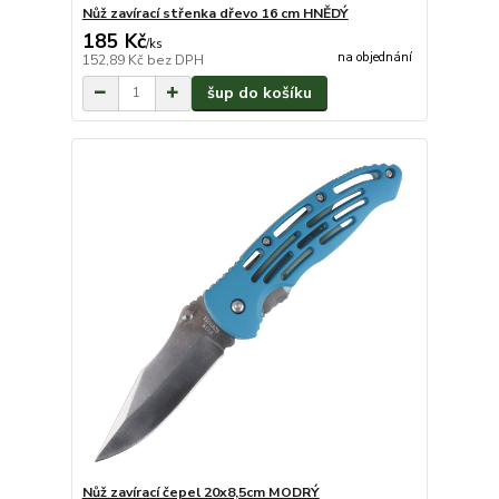
Nůž zavírací střenka dřevo 16 cm HNĚDÝ
185 Kč
/
ks
na objednání
152,89 Kč
bez DPH
šup do košíku
Nůž zavírací čepel 20x8,5cm MODRÝ