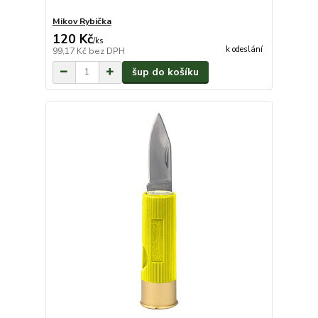
Mikov Rybička
120 Kč
/
ks
k odeslání
99,17 Kč
bez DPH
šup do košíku