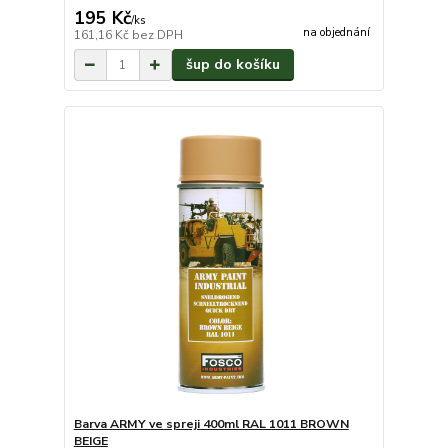
195 Kč
/
ks
na objednání
161,16 Kč
bez DPH
šup do košíku
Barva ARMY ve spreji 400ml RAL 1011 BROWN
BEIGE