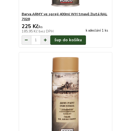
Barva ARMY ve spreji 400ml WH tmavě žlutá RAL
7028
225 Kč
/
ks
k odeslání 1 ks
185,95 Kč
bez DPH
šup do košíku