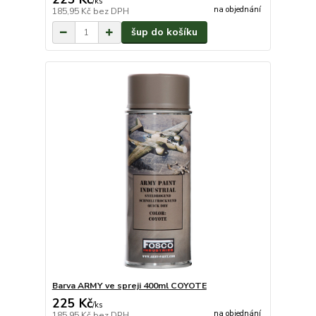
/
ks
na objednání
185,95 Kč
bez DPH
šup do košíku
Barva ARMY ve spreji 400ml COYOTE
225 Kč
/
ks
na objednání
185,95 Kč
bez DPH