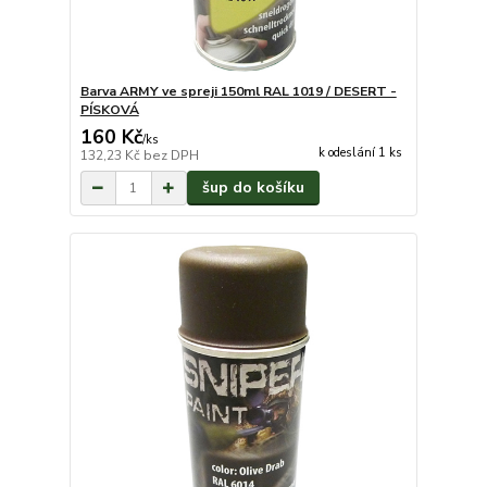
Barva ARMY ve spreji 150ml RAL 1019 / DESERT -
PÍSKOVÁ
160 Kč
/
ks
k odeslání 1 ks
132,23 Kč
bez DPH
šup do košíku