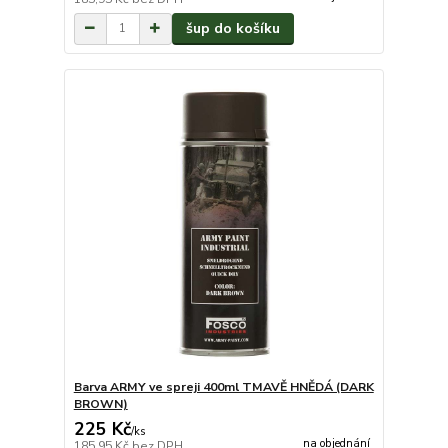
šup do košíku
Barva ARMY ve spreji 400ml TMAVĚ HNĚDÁ (DARK
BROWN)
225 Kč
/
ks
na objednání
185,95 Kč
bez DPH