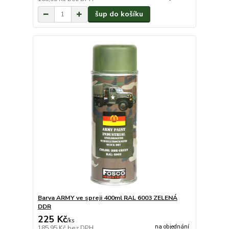
šup do košíku
Barva ARMY ve spreji 400ml RAL 6003 ZELENÁ
DDR
225 Kč
/
ks
na objednání
185,95 Kč
bez DPH