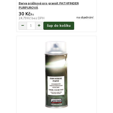
Barva prášková pro granát PATHFINDER
PURPUROVÁ
30 Kč
/
ks
na objednání
24,79 Kč
bez DPH
šup do košíku