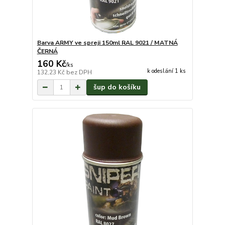
Barva ARMY ve spreji 150ml RAL 9021 / MATNÁ
ČERNÁ
160 Kč
/
ks
k odeslání 1 ks
132,23 Kč
bez DPH
šup do košíku