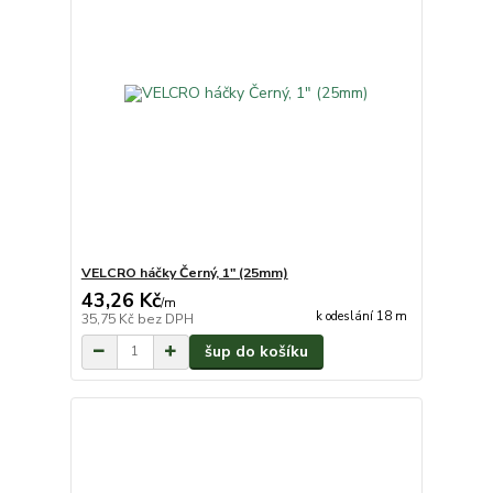
VELCRO háčky Černý, 1" (25mm)
43,26 Kč
/
m
k odeslání 18 m
35,75 Kč
bez DPH
šup do košíku