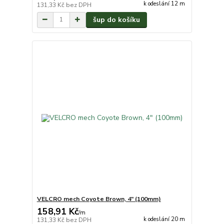
k odeslání 12 m
131,33 Kč
bez DPH
šup do košíku
VELCRO mech Coyote Brown, 4" (100mm)
158,91 Kč
/
m
k odeslání 20 m
131,33 Kč
bez DPH