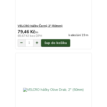
VELCRO háčky Černý, 2" (50mm)
79,46 Kč
/
m
k odeslání 19 m
65,67 Kč
bez DPH
šup do košíku