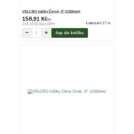
VELCRO háčky Černý, 4" (100mm)
158,91 Kč
/
m
k odeslání 17 m
131,33 Kč
bez DPH
šup do košíku