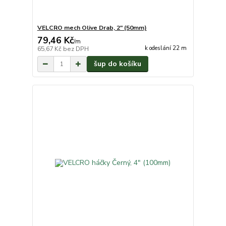
VELCRO mech Olive Drab, 2" (50mm)
79,46 Kč
/
m
k odeslání 22 m
65,67 Kč
bez DPH
šup do košíku