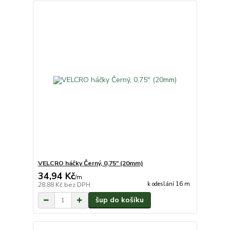
VELCRO háčky Černý, 0,75" (20mm)
34,94 Kč
/
m
k odeslání 16 m
28,88 Kč
bez DPH
šup do košíku