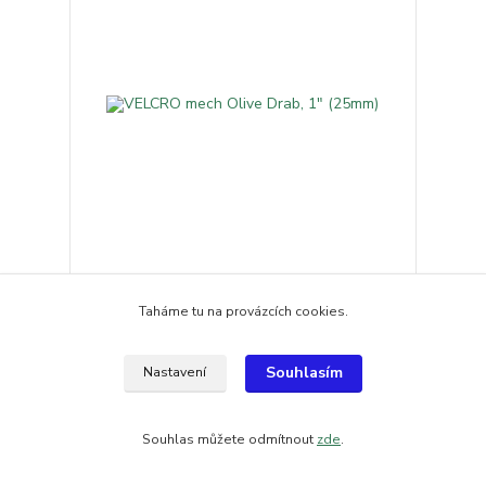
VELCRO mech Olive Drab, 1" (25mm)
43,26 Kč
/
m
Taháme tu na provázcích cookies.
na objednání
35,75 Kč
bez DPH
šup do košíku
Souhlasím
Nastavení
Souhlas můžete odmítnout
zde
.