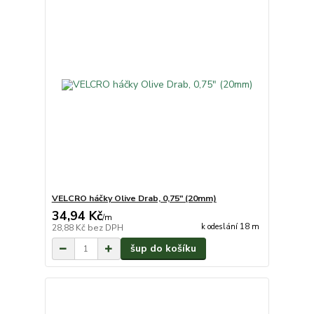
VELCRO háčky Olive Drab, 0,75" (20mm)
34,94 Kč
/
m
k odeslání 18 m
28,88 Kč
bez DPH
šup do košíku