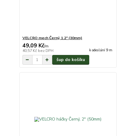
VELCRO mech Černý, 1.2" (30mm)
49,09 Kč
/
m
k odeslání 9 m
40,57 Kč
bez DPH
šup do košíku