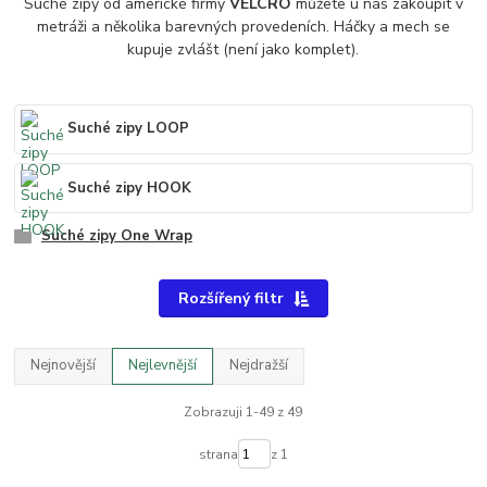
Suché zipy od americké firmy
VELCRO
můžete u nás zakoupit v
metráži a několika barevných provedeních. Háčky a mech se
kupuje zvlášt (není jako komplet).
Suché zipy LOOP
Suché zipy HOOK
Suché zipy One Wrap
Rozšířený filtr
Nejnovější
Nejlevnější
Nejdražší
Zobrazuji 1-49 z 49
strana
z 1