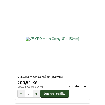
VELCRO mech Černý, 6" (150mm)
200,51 Kč
/
m
k odeslání 5 m
165,71 Kč
bez DPH
šup do košíku