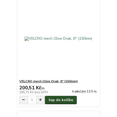
VELCRO mech Olive Drab, 6" (150mm)
200,51 Kč
/
m
k odeslání 13.5 m
165,71 Kč
bez DPH
šup do košíku