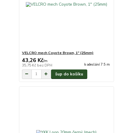
VELCRO mech Coyote Brown, 1" (25mm)
43,26 Kč
/
m
k odeslání 7.5 m
35,75 Kč
bez DPH
šup do košíku