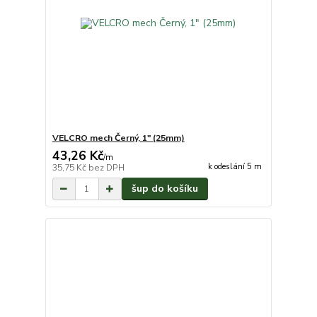
VELCRO mech Černý, 1" (25mm)
43,26 Kč
/
m
k odeslání 5 m
35,75 Kč
bez DPH
šup do košíku