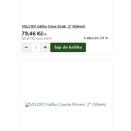
VELCRO háčky Olive Drab, 2" (50mm)
79,46 Kč
/
m
k odeslání 14 m
65,67 Kč
bez DPH
šup do košíku