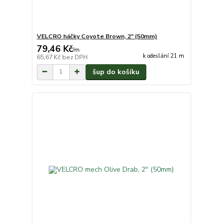
VELCRO háčky Coyote Brown, 2" (50mm)
79,46 Kč
/
m
k odeslání 21 m
65,67 Kč
bez DPH
šup do košíku