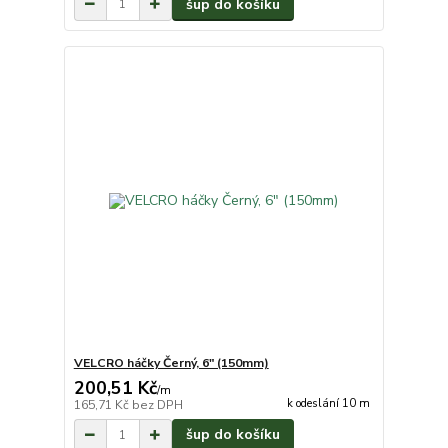
šup do košíku
VELCRO háčky Černý, 6" (150mm)
200,51 Kč
/
m
k odeslání 10 m
165,71 Kč
bez DPH
šup do košíku