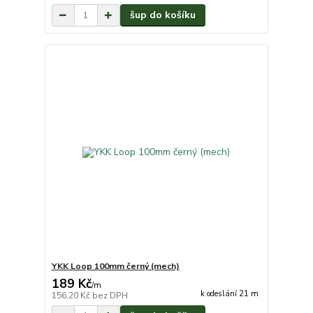
šup do košíku
YKK Loop 100mm černý (mech)
189 Kč
/
m
k odeslání 21 m
156,20 Kč
bez DPH