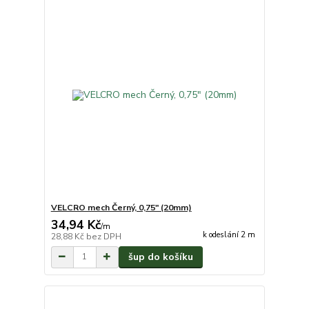
VELCRO mech Černý, 0,75" (20mm)
34,94 Kč
/
m
k odeslání 2 m
28,88 Kč
bez DPH
šup do košíku