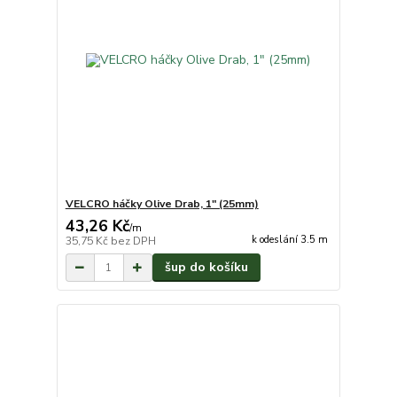
VELCRO háčky Olive Drab, 1" (25mm)
43,26 Kč
/
m
k odeslání 3.5 m
35,75 Kč
bez DPH
šup do košíku