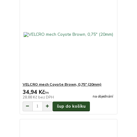
VELCRO mech Coyote Brown, 0,75" (20mm)
34,94 Kč
/
m
na objednání
28,88 Kč
bez DPH
šup do košíku