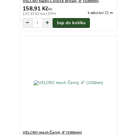
VELCRO háčky Coyote Brown, 4" (100mm)
158,91 Kč
/
m
k odeslání 21 m
131,33 Kč
bez DPH
šup do košíku
VELCRO mech Černý, 4" (100mm)