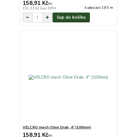
158,91 Kč
/
m
k odeslání 19.5 m
131,33 Kč
bez DPH
šup do košíku
VELCRO mech Olive Drab, 4" (100mm)
158,91 Kč
/
m