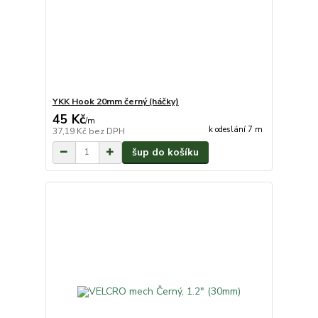
YKK Hook 20mm černý (háčky)
45 Kč
/
m
k odeslání 7 m
37,19 Kč
bez DPH
šup do košíku