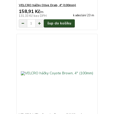
VELCRO háčky Olive Drab, 4" (100mm)
158,91 Kč
/
m
k odeslání 23 m
131,33 Kč
bez DPH
šup do košíku