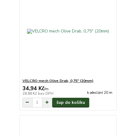
VELCRO mech Olive Drab, 0,75" (20mm)
34,94 Kč
/
m
k odeslání 20 m
28,88 Kč
bez DPH
šup do košíku