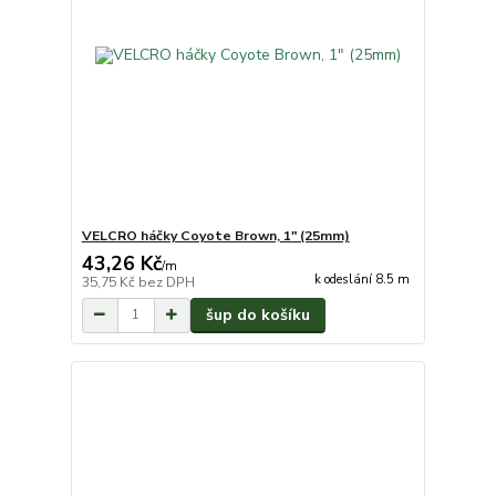
VELCRO háčky Coyote Brown, 1" (25mm)
43,26 Kč
/
m
k odeslání 8.5 m
35,75 Kč
bez DPH
šup do košíku