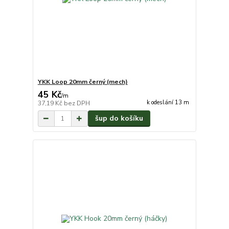
YKK Loop 20mm černý (mech)
45 Kč
/
m
k odeslání 13 m
37,19 Kč
bez DPH
šup do košíku