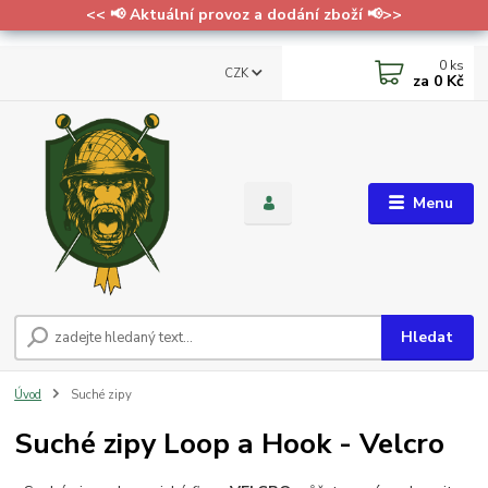
<< 📢 Aktuální provoz a dodání zboží 📢>>
0
ks
CZK
za
0 Kč
Menu
Hledat
Úvod
Suché zipy
Suché zipy Loop a Hook - Velcro