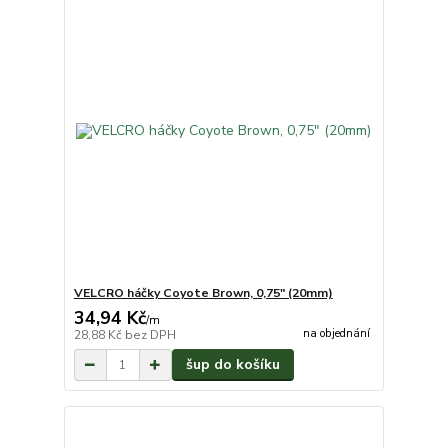
VELCRO háčky Coyote Brown, 0,75" (20mm)
34,94 Kč
/
m
na objednání
28,88 Kč
bez DPH
šup do košíku