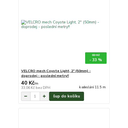
60 Kč
- 33 %
VELCRO mech Coyote Light, 2" (50mm) -
doprodej - poslední metry!!
40 Kč
/
m
k odeslání 11.5 m
33,06 Kč
bez DPH
šup do košíku