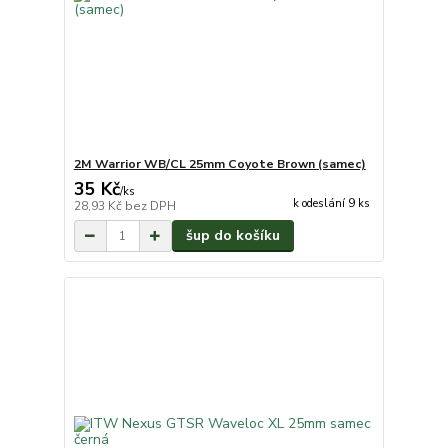
2M Warrior WB/CL 25mm Coyote Brown (samec)
35 Kč
/
ks
k odeslání 9 ks
28,93 Kč
bez DPH
šup do košíku