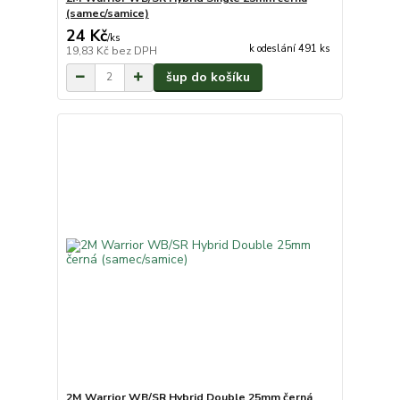
(samec/samice)
24 Kč
/
ks
k odeslání 491 ks
19,83 Kč
bez DPH
šup do košíku
2M Warrior WB/SR Hybrid Double 25mm černá