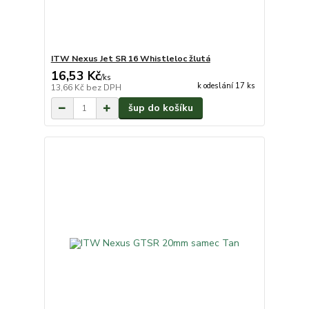
ITW Nexus Jet SR 16 Whistleloc žlutá
16,53 Kč
/
ks
k odeslání 17 ks
13,66 Kč
bez DPH
šup do košíku