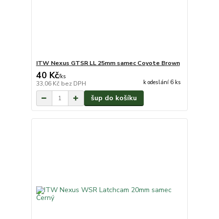
ITW Nexus GTSR LL 25mm samec Coyote Brown
40 Kč
/
ks
k odeslání 6 ks
33,06 Kč
bez DPH
šup do košíku