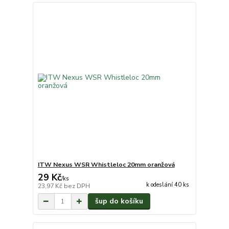
ITW Nexus WSR Whistleloc 20mm oranžová
29 Kč
/
ks
k odeslání 40 ks
23,97 Kč
bez DPH
šup do košíku