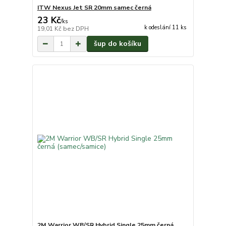
ITW Nexus Jet SR 20mm samec černá
23 Kč
/
ks
k odeslání 11 ks
19,01 Kč
bez DPH
šup do košíku
2M Warrior WB/SR Hybrid Single 25mm černá