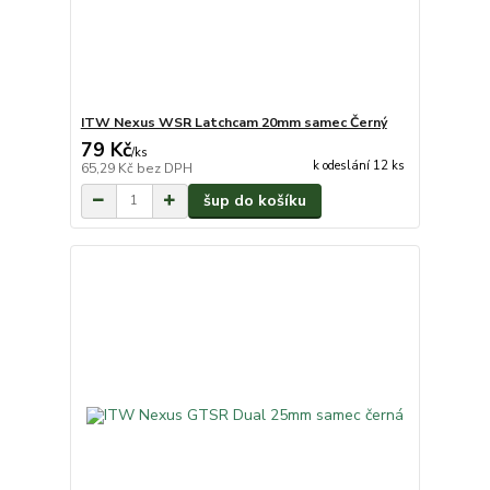
ITW Nexus WSR Latchcam 20mm samec Černý
79 Kč
/
ks
k odeslání 12 ks
65,29 Kč
bez DPH
šup do košíku