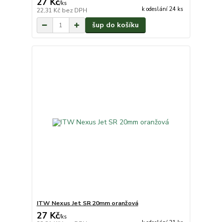
27 Kč
/
ks
k odeslání 24 ks
22,31 Kč
bez DPH
šup do košíku
ITW Nexus Jet SR 20mm oranžová
27 Kč
/
ks