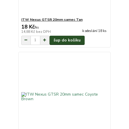
ITW Nexus GTSR 20mm samec Tan
18 Kč
/
ks
k odeslání 18 ks
14,88 Kč
bez DPH
šup do košíku