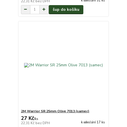
k odeslání 31 ks
22,31 Kč
bez DPH
šup do košíku
2M Warrior SR 25mm Olive 7013 (samec)
27 Kč
/
ks
k odeslání 17 ks
22,31 Kč
bez DPH