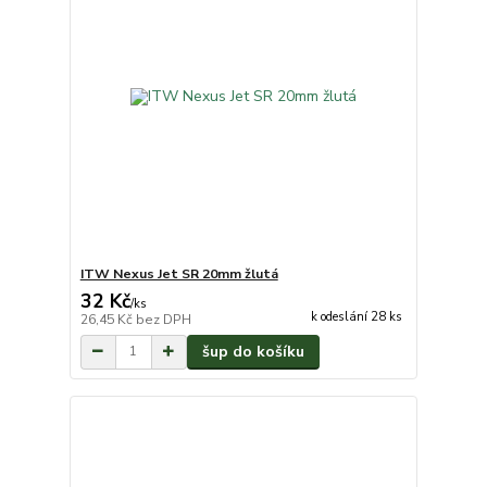
ITW Nexus Jet SR 20mm žlutá
32 Kč
/
ks
k odeslání 28 ks
26,45 Kč
bez DPH
šup do košíku