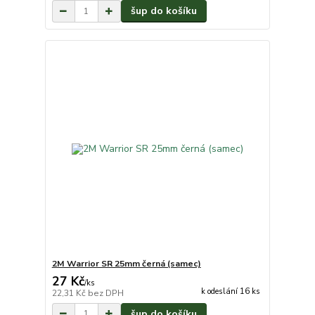
šup do košíku
2M Warrior SR 25mm černá (samec)
27 Kč
/
ks
k odeslání 16 ks
22,31 Kč
bez DPH
šup do košíku