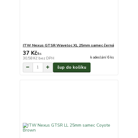
ITW Nexus GTSR Waveloc XL 25mm samec černá
37 Kč
/
ks
k odeslání 6 ks
30,58 Kč
bez DPH
šup do košíku