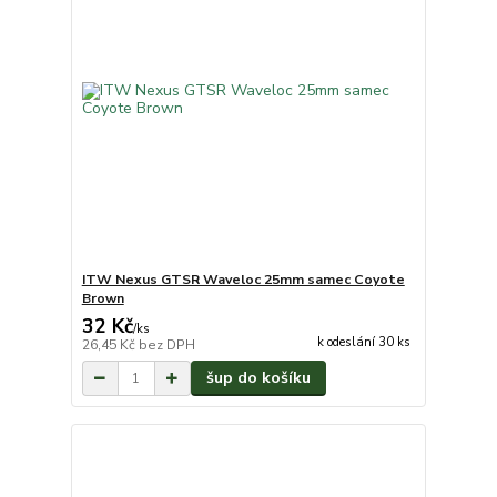
ITW Nexus GTSR Waveloc 25mm samec Coyote
Brown
32 Kč
/
ks
k odeslání 30 ks
26,45 Kč
bez DPH
šup do košíku