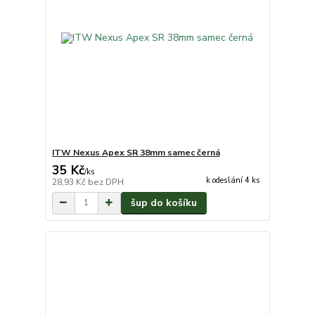
ITW Nexus Apex SR 38mm samec černá
35 Kč
/
ks
k odeslání 4 ks
28,93 Kč
bez DPH
šup do košíku