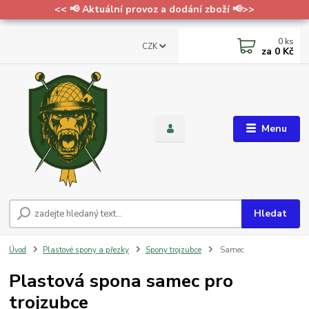
<< 📢 Aktuální provoz a dodání zboží 📢>>
0
ks
CZK
za
0 Kč
Menu
Hledat
Úvod
Plastové spony a přezky
Spony trojzubce
Samec
Plastová spona samec pro
trojzubce