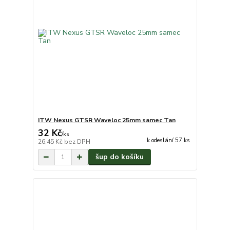
ITW Nexus GTSR Waveloc 25mm samec Tan
32 Kč
/
ks
k odeslání 57 ks
26,45 Kč
bez DPH
šup do košíku