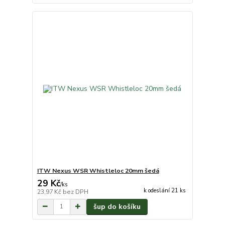
ITW Nexus WSR Whistleloc 20mm šedá
29 Kč
/
ks
k odeslání 21 ks
23,97 Kč
bez DPH
šup do košíku