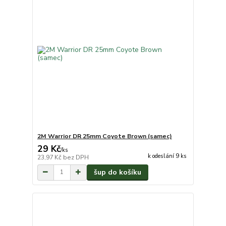
2M Warrior DR 25mm Coyote Brown (samec)
29 Kč
/
ks
k odeslání 9 ks
23,97 Kč
bez DPH
šup do košíku