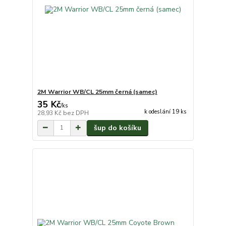
2M Warrior WB/CL 25mm černá (samec)
35 Kč
/
ks
k odeslání 19 ks
28,93 Kč
bez DPH
šup do košíku