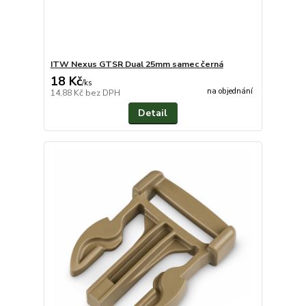
ITW Nexus GTSR Dual 25mm samec černá
18 Kč
/
ks
na objednání
14,88 Kč
bez DPH
Detail