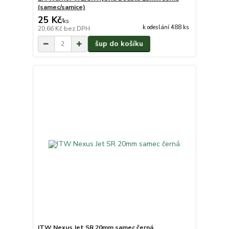
(samec/samice)
25 Kč
/
ks
k odeslání 488 ks
20,66 Kč
bez DPH
šup do košíku
ITW Nexus Jet SR 20mm samec černá