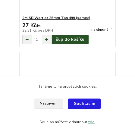
2M SR Warrior 25mm Tan 499 (samec)
27 Kč
/
ks
na objednání
22,31 Kč
bez DPH
šup do košíku
Taháme tu na provázcích cookies.
Souhlasím
Nastavení
Souhlas můžete odmítnout
zde
.