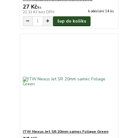
27 Kč
/
ks
k odeslání 14 ks
22,31 Kč
bez DPH
šup do košíku
ITW Nexus Jet SR 20mm samec Foliage Green