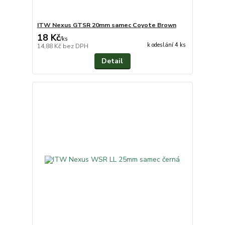
ITW Nexus GTSR 20mm samec Coyote Brown
18 Kč
/
ks
k odeslání 4 ks
14,88 Kč
bez DPH
Detail