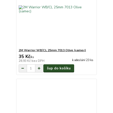
2M Warrior WB/CL 25mm 7013 Olive (samec)
35 Kč
/
ks
k odeslání 23 ks
28,93 Kč
bez DPH
šup do košíku