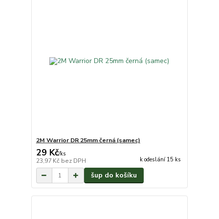
2M Warrior DR 25mm černá (samec)
29 Kč
/
ks
k odeslání 15 ks
23,97 Kč
bez DPH
šup do košíku