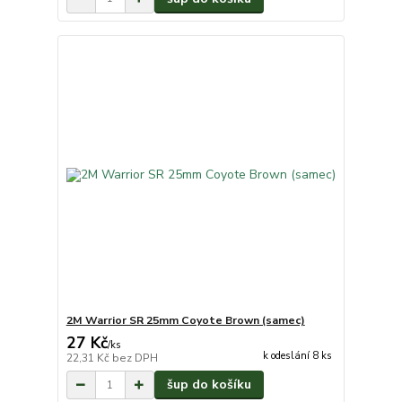
2M Warrior SR 25mm Coyote Brown (samec)
27 Kč
/
ks
k odeslání 8 ks
22,31 Kč
bez DPH
šup do košíku