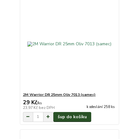
2M Warrior DR 25mm Oliv 7013 (samec)
29 Kč
/
ks
k odeslání 258 ks
23,97 Kč
bez DPH
šup do košíku