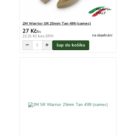
2M Warrior SR 25mm Tan 499 (samec)
27 Kč
/
ks
na objednání
22,31 Kč
bez DPH
šup do košíku