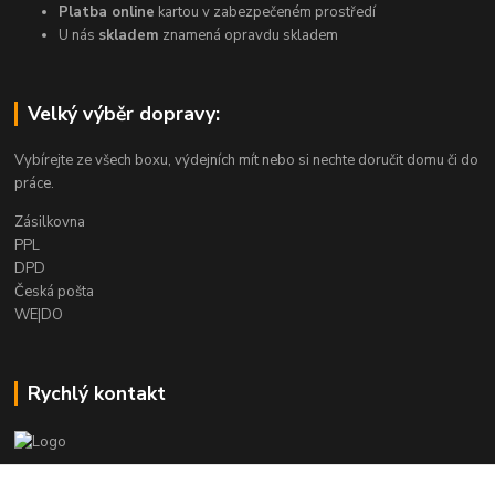
Platba online
kartou v zabezpečeném prostředí
U nás
skladem
znamená opravdu skladem
Velký výběr dopravy:
Vybírejte ze všech boxu, výdejních mít nebo si nechte doručit domu či do
práce.
Zásilkovna
PPL
DPD
Česká pošta
WE|DO
Rychlý kontakt