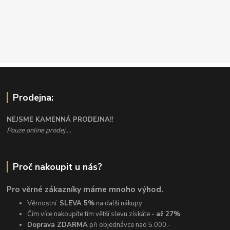
Prodejna:
NEJSME KAMENNÁ PRODEJNA!!
Pouze online prodej....
Proč nakoupit u nás?
Pro věrné zákazníky máme mnoho výhod.
Věrnostní
SLEVA 5%
na další nákupy
Čím více nakoupíte tím větší slevu získáte -
až 27%
Doprava ZDARMA
při objednávce nad 5.000,-