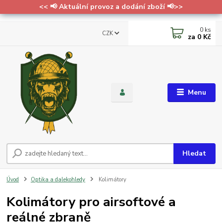
<< 📢 Aktuální provoz a dodání zboží 📢>>
0
ks
CZK
za
0 Kč
Menu
Hledat
Úvod
Optika a dalekohledy
Kolimátory
Kolimátory pro airsoftové a
reálné zbraně