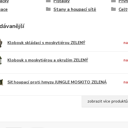
áčky
Píšťalky
Prvn
gace
Stany a houpací sítě
Celt
dávanější
Klobouk skládací s moskytiérou ZELENÝ
na
Klobouk s moskytiérou a okružím ZELENÝ
na
Síť houpací proti hmyzu JUNGLE MOSKITO ZELENÁ
na
zobrazit více produktů