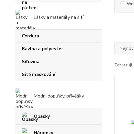
Web
Látky a materiály na šití
Cordura
Nejnově
Bavlna a polyester
Síťovina
Zobrazuji 
Sítě maskování
Modní doplňky, přívěšky
Opasky
Náramky