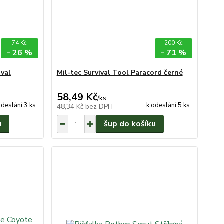
74 Kč
200 Kč
- 26 %
- 71 %
val
Mil-tec Survival Tool Paracord černé
58,49 Kč
/
ks
odeslání 3 ks
k odeslání 5 ks
48,34 Kč
bez DPH
u
šup do košíku