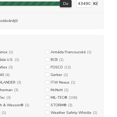
Do
Kč
rodávánější
inox
(1)
Armáda Francouzská
(1)
áda U.S.
(1)
BCB
(1)
flex
(3)
FOSCO
(12)
40
(4)
Gerber
(1)
HLANDER
(3)
ITW Nexus
(1)
therman
(3)
McNett
(1)
Tec
(3)
MIL-TEC®
(106)
th & Wesson®
(1)
STORM®
(3)
A
(1)
Weather Safety Whistle
(1)