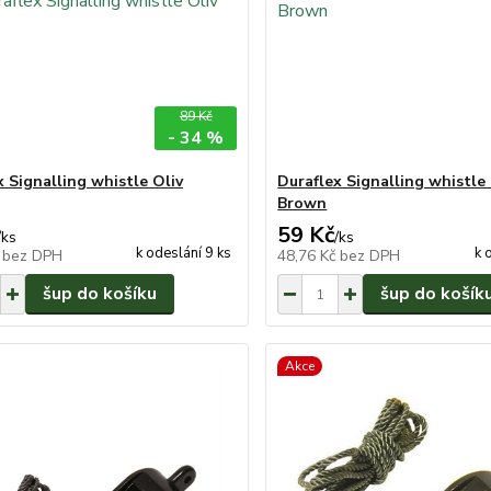
89 Kč
- 34 %
x Signalling whistle Oliv
Duraflex Signalling whistle
Brown
59 Kč
/
ks
/
ks
k odeslání 9 ks
k 
č
bez DPH
48,76 Kč
bez DPH
šup do košíku
šup do košík
Akce