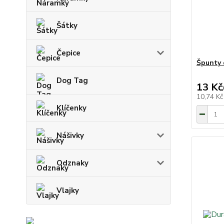
Šátky
Čepice
Špunty 
Dog Tag
13 Kč
10,74 K
Klíčenky
Nášivky
Odznaky
Vlajky