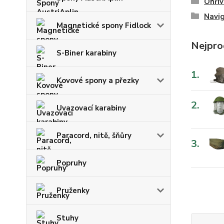
Ohřív
Navi
Magnetické spony Fidlock
Nejpro
S-Biner karabiny
1.
Kovové spony a přezky
2.
Uvazovací karabiny
Paracord, nitě, šňůry
3.
Popruhy
Pruženky
Stuhy