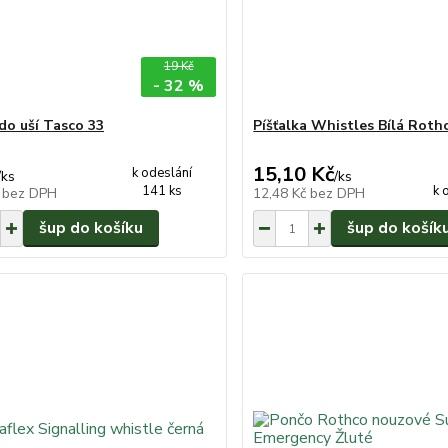
19 Kč
- 32 %
do uší Tasco 33
Píšťalka Whistles Bílá Roth
15,10 Kč
k odeslání
/
ks
/
ks
141 ks
k 
č
bez DPH
12,48 Kč
bez DPH
šup do košíku
šup do košík