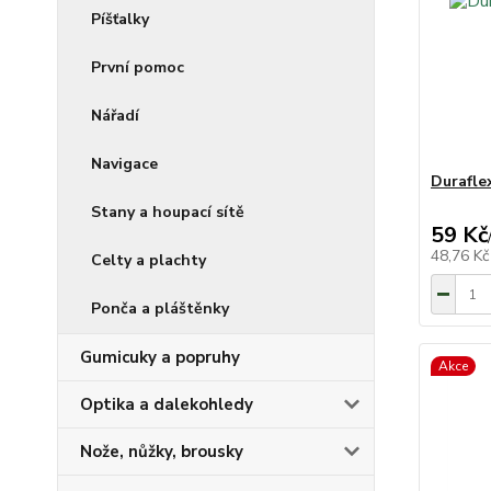
Píšťalky
První pomoc
Nářadí
Navigace
Durafle
Stany a houpací sítě
59 Kč
48,76 K
Celty a plachty
Ponča a pláštěnky
Gumicuky a popruhy
Akce
Optika a dalekohledy
Nože, nůžky, brousky