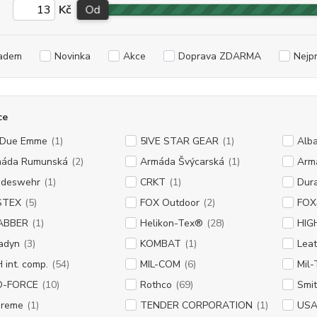
Kč
Od
adem
Novinka
Akce
Doprava ZDARMA
Nejp
ce
 Due Emme
(1)
5IVE STAR GEAR
(1)
Alba
áda Rumunská
(2)
Armáda Švýcarská
(1)
Arm
ndeswehr
(1)
CRKT
(1)
Dura
STEX
(5)
FOX Outdoor
(2)
FOX
ABBER
(1)
Helikon-Tex®
(28)
HIG
adyn
(3)
KOMBAT
(1)
Lea
 int. comp.
(54)
MIL-COM
(6)
Mil-
O-FORCE
(10)
Rothco
(69)
Smi
preme
(1)
TENDER CORPORATION
(1)
US