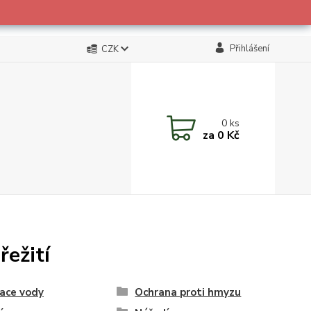
Přihlášení
CZK
0
ks
za
0 Kč
ežití
race vody
Ochrana proti hmyzu