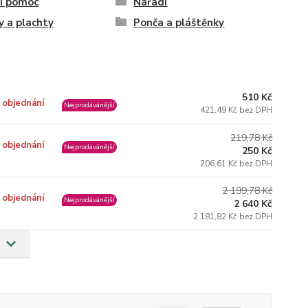
í pomoc
Nářadí
y a plachty
Ponča a pláštěnky
510 Kč
 objednání
Nejprodávánější
421,49 Kč bez DPH
219,78 Kč
 objednání
Nejprodávánější
250 Kč
206,61 Kč bez DPH
2 199,78 Kč
 objednání
Nejprodávánější
2 640 Kč
2 181,82 Kč bez DPH