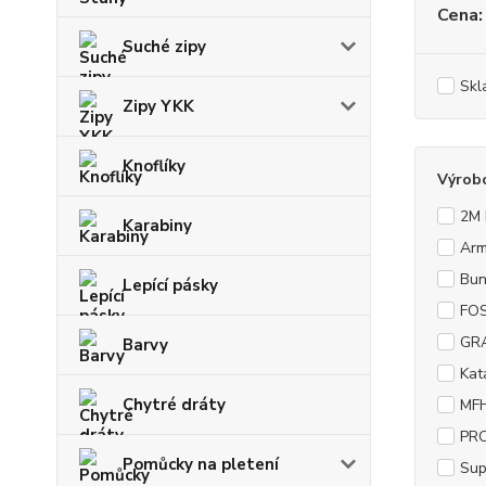
Cena:
Suché zipy
Skl
Zipy YKK
Knoflíky
Výrob
2M
Karabiny
Arm
Bu
Lepící pásky
FO
GR
Barvy
Kat
Chytré dráty
MFH
PR
Pomůcky na pletení
Su