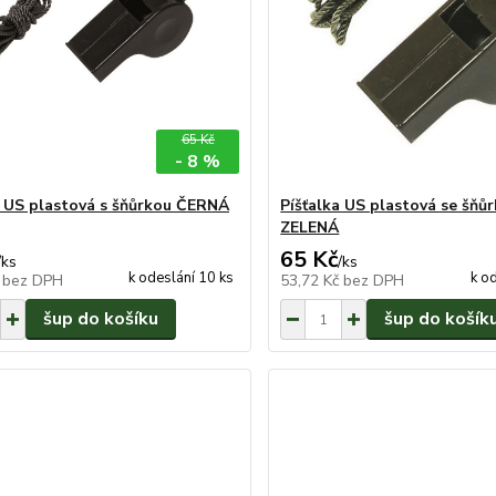
65 Kč
- 8 %
a US plastová s šňůrkou ČERNÁ
Píšťalka US plastová se šňů
ZELENÁ
65 Kč
/
ks
/
ks
k odeslání 10 ks
k o
č
bez DPH
53,72 Kč
bez DPH
šup do košíku
šup do košík