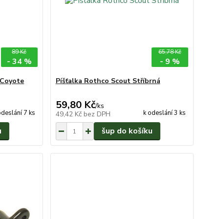
89 Kč
65,78 Kč
- 34 %
- 9 %
 Coyote
Píšťalka Rothco Scout Stříbrná
59,80 Kč
/
ks
odeslání 7 ks
k odeslání 3 ks
49,42 Kč
bez DPH
u
šup do košíku