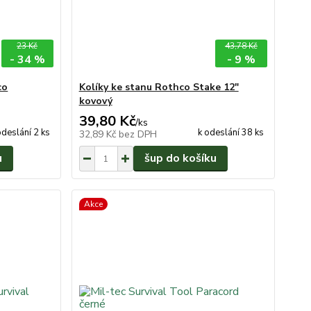
23 Kč
43,78 Kč
- 34 %
- 9 %
co
Kolíky ke stanu Rothco Stake 12"
kovový
39,80 Kč
/
ks
odeslání 2 ks
k odeslání 38 ks
32,89 Kč
bez DPH
u
šup do košíku
Akce