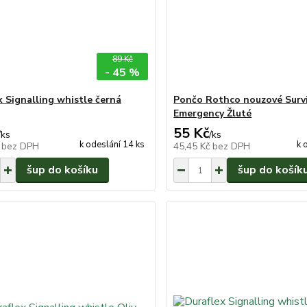
89 Kč
- 45 %
x Signalling whistle černá
Pončo Rothco nouzové Survi
Emergency Žluté
55 Kč
/
ks
/
ks
k odeslání 14 ks
k 
č
bez DPH
45,45 Kč
bez DPH
šup do košíku
šup do košík