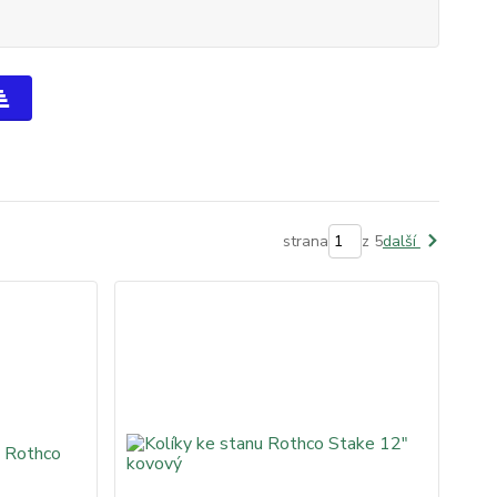
strana
z 5
další