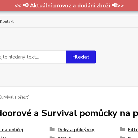
<< 📢 Aktuální provoz a dodání zboží 📢>>
Kontakt
Hledat
urvival a přežití
oorové a Survival pomůcky na př
 na obličej
Deky a přikrývky
Filt