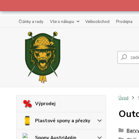
Články a rady
Vše o nákupu
Velkoobchod
Prodejna
Úvod
S
Výprodej
Outd
Plastové spony a přezky
Barvy
Spony AustriAplin