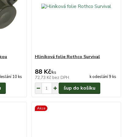
rkou
Hliníková folie Rothco Survival
88 Kč
/
ks
deslání 10 ks
k odeslání 9 ks
72,73 Kč
bez DPH
u
šup do košíku
Akce