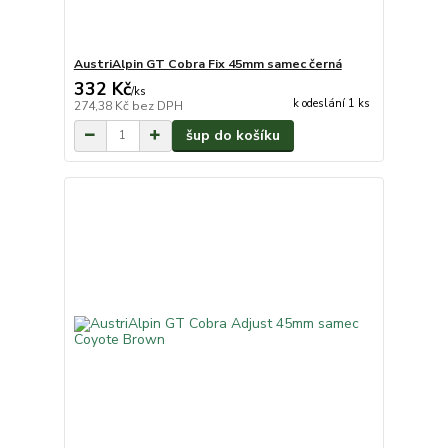
AustriAlpin GT Cobra Fix 45mm samec černá
332 Kč
/
ks
k odeslání 1 ks
274,38 Kč
bez DPH
šup do košíku