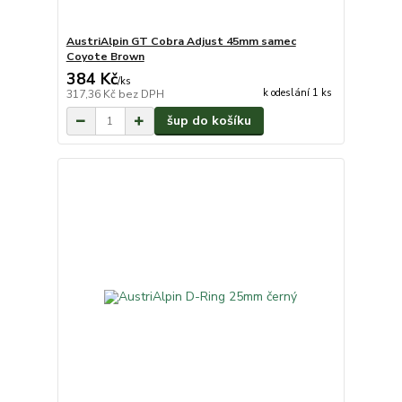
AustriAlpin GT Cobra Adjust 45mm samec
Coyote Brown
384 Kč
/
ks
k odeslání 1 ks
317,36 Kč
bez DPH
šup do košíku