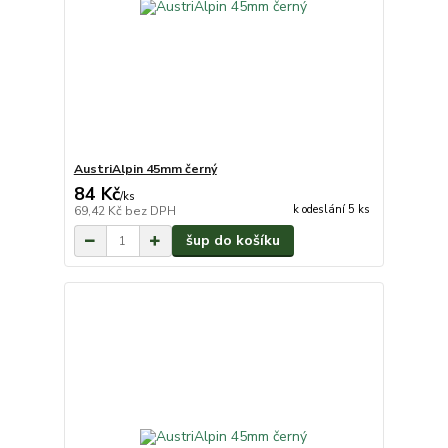
AustriAlpin 45mm černý
84 Kč
/
ks
k odeslání 5 ks
69,42 Kč
bez DPH
šup do košíku