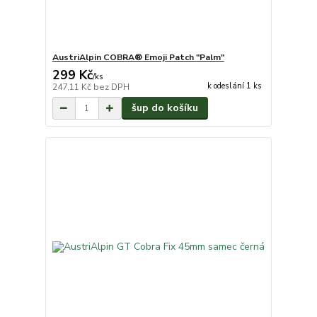
AustriAlpin COBRA® Emoji Patch "Palm"
299 Kč
/
ks
k odeslání 1 ks
247,11 Kč
bez DPH
šup do košíku