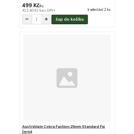
499 Kč
/
ks
k odeslání 2 ks
412,40 Kč
bez DPH
šup do košíku
AustriAlpin Cobra Fashion 25mm Standard Fix
černá