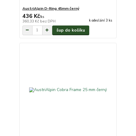
AustriAlpin D-Ring 45mm černý
436 Kč
/
ks
k odeslání 3 ks
360,33 Kč
bez DPH
šup do košíku