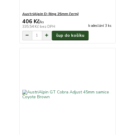
AustriAlpin D-Ring 25mm černý
406 Kč
/
ks
k odeslání 3 ks
335,54 Kč
bez DPH
šup do košíku