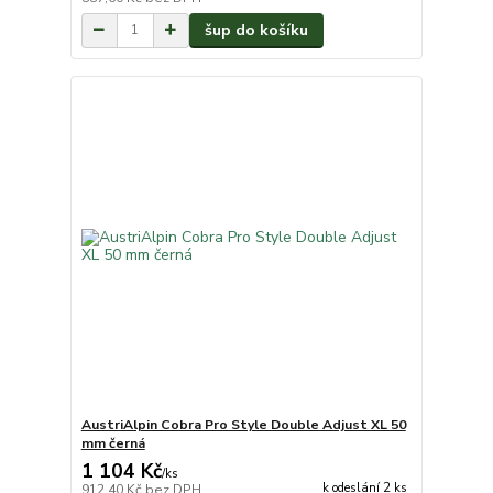
šup do košíku
AustriAlpin Cobra Pro Style Double Adjust XL 50
mm černá
1 104 Kč
/
ks
k odeslání 2 ks
912,40 Kč
bez DPH