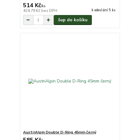
514 Kč
/
ks
k odeslání 5 ks
424,79 Kč
bez DPH
šup do košíku
AustriAlpin Double D-Ring 45mm černý
585 Kč