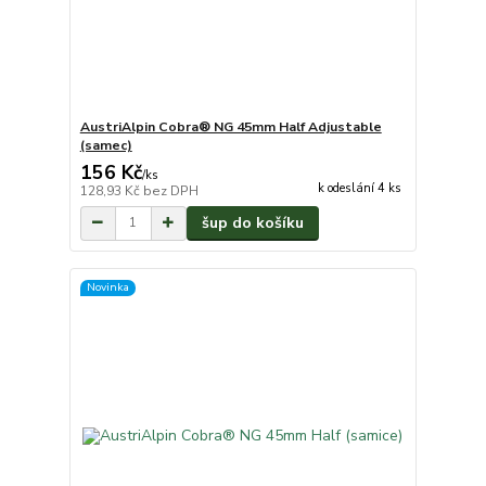
AustriAlpin Cobra® NG 45mm Half Adjustable
(samec)
156 Kč
/
ks
k odeslání 4 ks
128,93 Kč
bez DPH
šup do košíku
Novinka