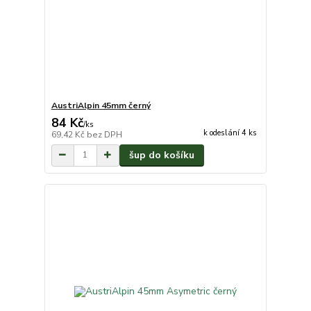
AustriAlpin 45mm černý
84 Kč
/
ks
k odeslání 4 ks
69,42 Kč
bez DPH
šup do košíku