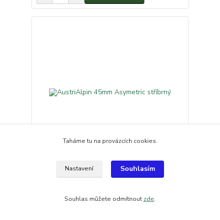
Taháme tu na provázcích cookies.
Souhlasím
Nastavení
AustriAlpin 45mm Asymetric stříbrný
84 Kč
/
ks
na objednání
69,42 Kč
bez DPH
Souhlas můžete odmítnout
zde
.
šup do košíku