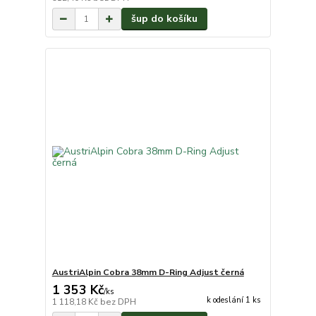
šup do košíku
AustriAlpin Cobra 38mm D-Ring Adjust černá
1 353 Kč
/
ks
k odeslání 1 ks
1 118,18 Kč
bez DPH