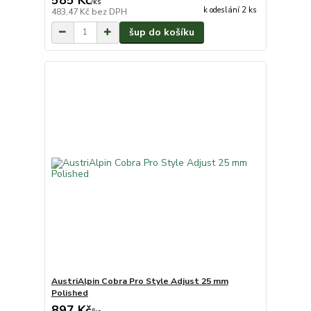
/
ks
k odeslání 2 ks
483,47 Kč
bez DPH
šup do košíku
AustriAlpin Cobra Pro Style Adjust 25 mm
Polished
897 Kč