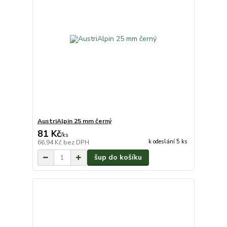
AustriAlpin 25 mm černý
81 Kč
/
ks
k odeslání 5 ks
66,94 Kč
bez DPH
šup do košíku