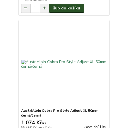
šup do košíku
AustriAlpin Cobra Pro Style Adjust XL 50mm
černá/černá
1 074 Kč
/
ks
k odeslání 1 ks
887,60 Kč
bez DPH