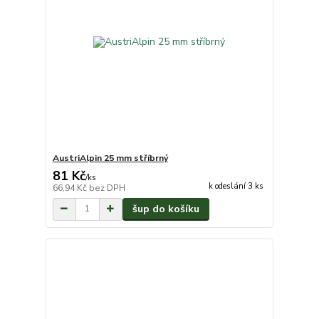
AustriAlpin 25 mm stříbrný
81 Kč
/
ks
k odeslání 3 ks
66,94 Kč
bez DPH
šup do košíku