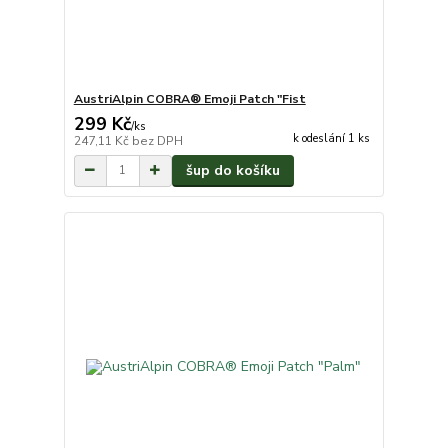
AustriAlpin COBRA® Emoji Patch "Fist
299 Kč
/
ks
k odeslání 1 ks
247,11 Kč
bez DPH
šup do košíku