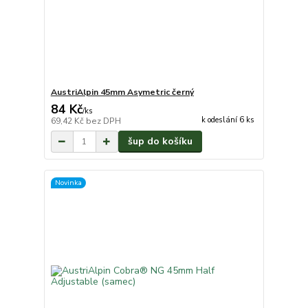
AustriAlpin 45mm Asymetric černý
84 Kč
/
ks
k odeslání 6 ks
69,42 Kč
bez DPH
šup do košíku
Novinka