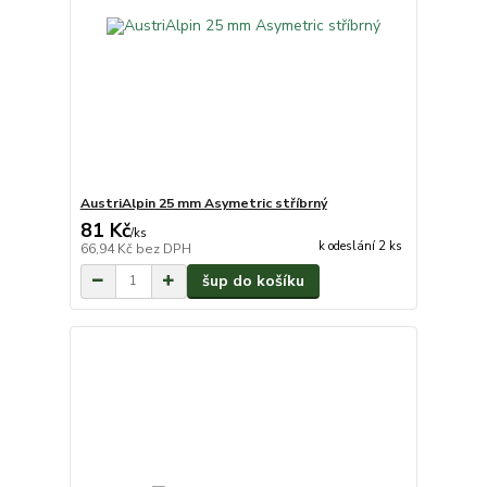
AustriAlpin 25 mm Asymetric stříbrný
81 Kč
/
ks
k odeslání 2 ks
66,94 Kč
bez DPH
šup do košíku