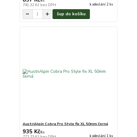
/
ks
k odeslání 2 ks
741,32 Kč
bez DPH
šup do košíku
AustriAlpin Cobra Pro Style fix XL 50mm černá
935 Kč
/
ks
k odeslání 1 ks
772,73 Kč
bez DPH