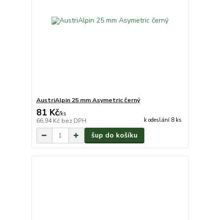
AustriAlpin 25 mm Asymetric černý
81 Kč
/
ks
k odeslání 8 ks
66,94 Kč
bez DPH
šup do košíku