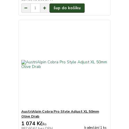
šup do košíku
AustriAlpin Cobra Pro Style Adjust XL 50mm
Olive Drab
1 074 Kč
/
ks
k odeslání 1 ks
887,60 Kč
bez DPH