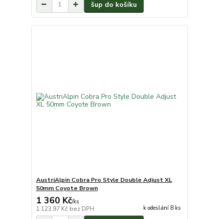
šup do košíku
AustriAlpin Cobra Pro Style Double Adjust XL
50mm Coyote Brown
1 360 Kč
/
ks
k odeslání 8 ks
1 123,97 Kč
bez DPH