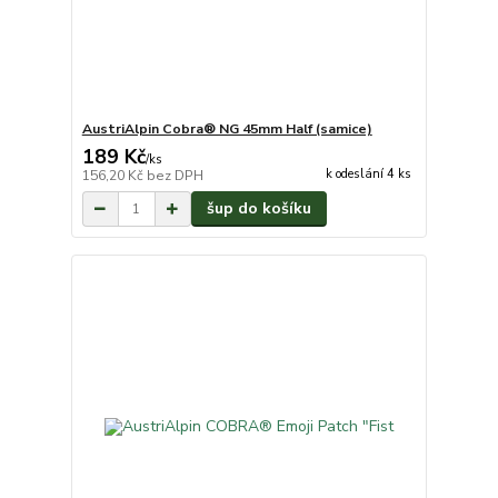
AustriAlpin Cobra® NG 45mm Half (samice)
189 Kč
/
ks
k odeslání 4 ks
156,20 Kč
bez DPH
šup do košíku