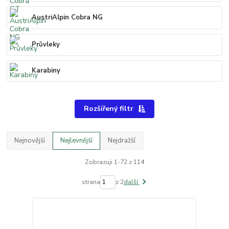
AustriAlpin Cobra NG
Průvleky
Karabiny
Rozšířený filtr
Nejnovější
Nejlevnější
Nejdražší
Zobrazuji 1-72 z 114
strana
z 2
další