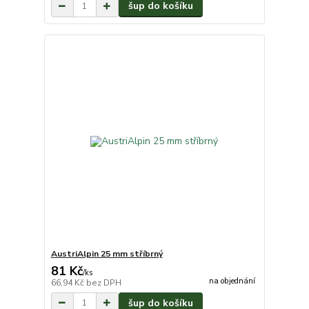
šup do košíku
AustriAlpin 25 mm stříbrný
81 Kč
/
ks
na objednání
66,94 Kč
bez DPH
šup do košíku