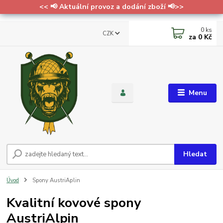
<< 📢 Aktuální provoz a dodání zboží 📢>>
0
ks
CZK
za
0 Kč
Menu
Hledat
Úvod
Spony AustriAplin
Kvalitní kovové spony
AustriAlpin