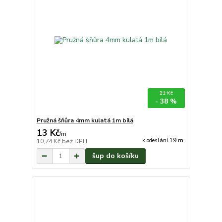
21 Kč
- 38 %
Pružná šňůra 4mm kulatá 1m bílá
13 Kč
/
m
k odeslání 19 m
10,74 Kč
bez DPH
šup do košíku