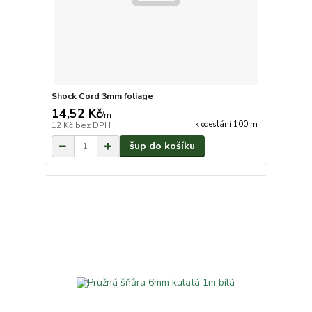
Shock Cord 3mm foliage
14,52 Kč
/
m
k odeslání 100 m
12 Kč
bez DPH
šup do košíku