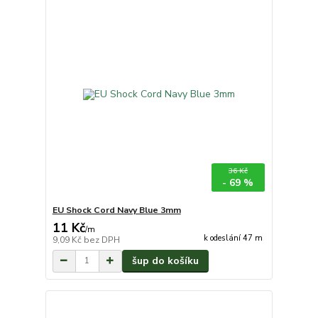
36 Kč
- 69 %
EU Shock Cord Navy Blue 3mm
11 Kč
/
m
k odeslání 47 m
9,09 Kč
bez DPH
šup do košíku