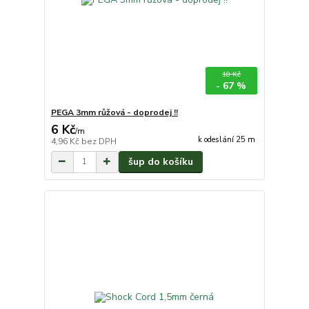
18 Kč
- 67 %
PEGA 3mm růžová - doprodej !!
6 Kč
/
m
k odeslání 25 m
4,96 Kč
bez DPH
šup do košíku