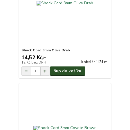
Shock Cord 3mm Olive Drab
14,52 Kč
/
m
k odeslání 124 m
12 Kč
bez DPH
šup do košíku