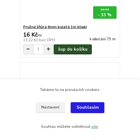
24 Kč
- 33 %
Pružná šňůra 6mm kulatá 1m khaki
16 Kč
/
m
k odeslání 75 m
13,22 Kč
bez DPH
šup do košíku
Taháme tu na provázcích cookies.
Souhlasím
Nastavení
Souhlas můžete odmítnout
zde
.