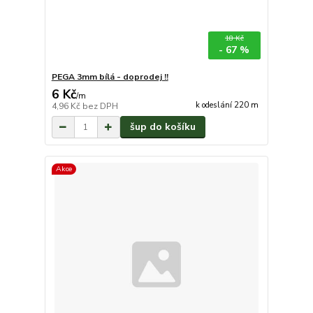
18 Kč
- 67 %
PEGA 3mm bílá - doprodej !!
6 Kč
/
m
k odeslání 220 m
4,96 Kč
bez DPH
šup do košíku
Akce