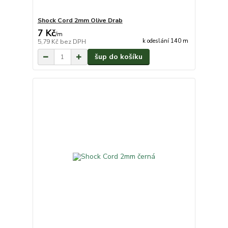
Shock Cord 2mm Olive Drab
7 Kč
/
m
k odeslání 140 m
5,79 Kč
bez DPH
šup do košíku