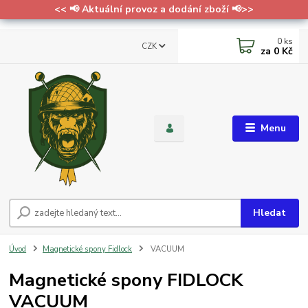
<< 📢 Aktuální provoz a dodání zboží 📢>>
0
ks
CZK
za
0 Kč
Menu
Hledat
Úvod
Magnetické spony Fidlock
VACUUM
Magnetické spony FIDLOCK
VACUUM