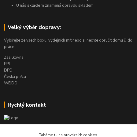
U nás
skladem
znamená opravdu skladem
Velký výběr dopravy:
Vybírejte ze všech boxu, výdejních mít nebo si nechte doručit domu či do
práce.
Zásilkovna
PPL
DPD
Česká pošta
WE|DO
Rychlý kontakt
info@armygalanterie.cz
Taháme tu na provázcích cookies.