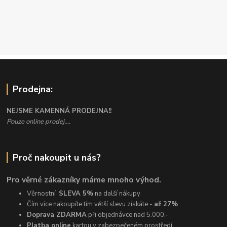
Prodejna:
NEJSME KAMENNÁ PRODEJNA!!
Pouze online prodej....
Proč nakoupit u nás?
Pro věrné zákazníky máme mnoho výhod.
Věrnostní
SLEVA 5%
na další nákupy
Čím více nakoupíte tím větší slevu získáte -
až 27%
Doprava ZDARMA
při objednávce nad 5.000,-
Platba online
kartou v zabezpečeném prostředí