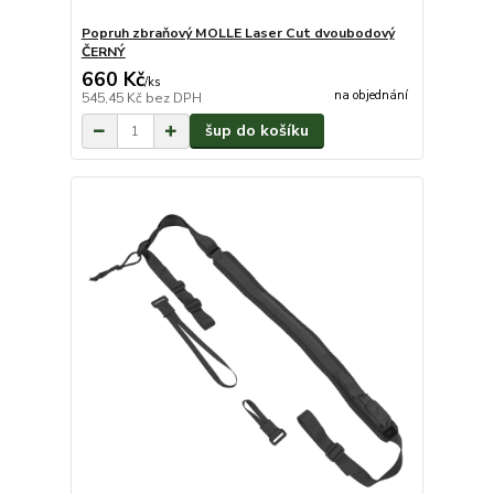
Popruh zbraňový MOLLE Laser Cut dvoubodový
ČERNÝ
660 Kč
/
ks
na objednání
545,45 Kč
bez DPH
šup do košíku