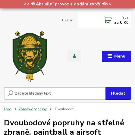
<< 📢 Aktuální provoz a dodání zboží 📢>>
0
ks
CZK
za
0 Kč
Menu
Hledat
Úvod
Zbraňové popruhy
Dvoubodové
Dvoubodové popruhy na střelné
zbraně, paintball a airsoft