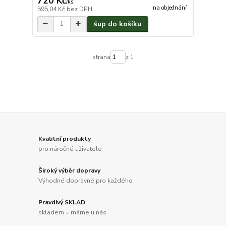
720 Kč
/
ks
na objednání
595,04 Kč
bez DPH
šup do košíku
strana
z 1
Kvalitní produkty
pro náročné uživatele
Široký výběr dopravy
Výhodné dopravné pro každého
Pravdivý SKLAD
skladem = máme u nás