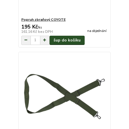
Popruh zbraňový COYOTE
195 Kč
/
ks
na objednání
161,16 Kč
bez DPH
šup do košíku