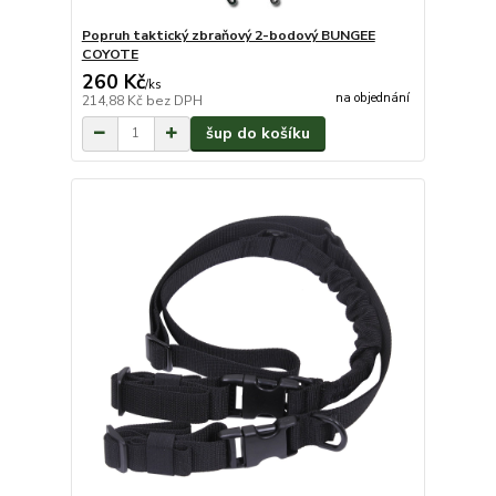
Popruh taktický zbraňový 2-bodový BUNGEE
COYOTE
260 Kč
/
ks
na objednání
214,88 Kč
bez DPH
šup do košíku