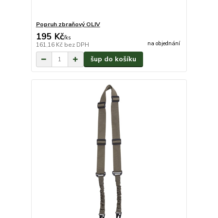
Popruh zbraňový OLIV
195 Kč
/
ks
na objednání
161,16 Kč
bez DPH
šup do košíku