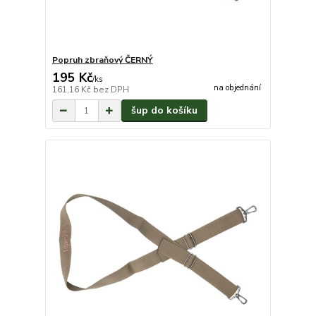
Popruh zbraňový ČERNÝ
195 Kč
/
ks
na objednání
161,16 Kč
bez DPH
šup do košíku