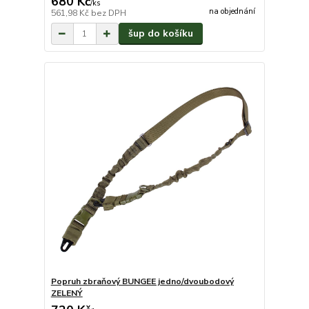
680 Kč
/
ks
na objednání
561,98 Kč
bez DPH
šup do košíku
Popruh zbraňový BUNGEE jedno/dvoubodový
ZELENÝ