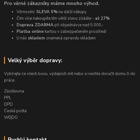
Pro věrné zákazníky máme mnoho výhod.
Věrnostní
SLEVA 5%
na další nákupy
Čím více nakoupíte tím větší slevu získáte -
až 27%
Doprava ZDARMA
při objednávce nad 5.000,-
Platba online
kartou v zabezpečeném prostředí
U nás
skladem
znamená opravdu skladem
Velký výběr dopravy:
Vybírejte ze všech boxu, výdejních mít nebo si nechte doručit domu či do
práce.
Zásilkovna
PPL
DPD
Česká pošta
WE|DO
Rychlý kontakt