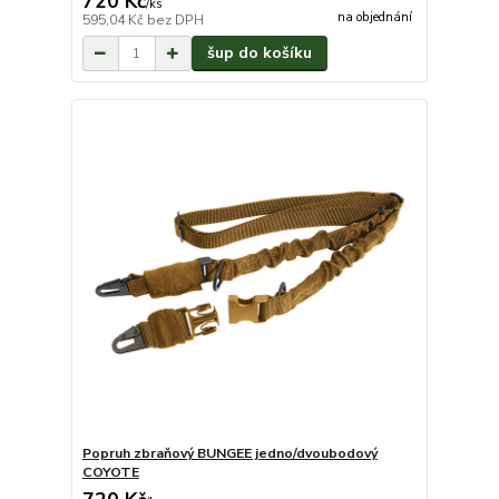
720 Kč
/
ks
na objednání
595,04 Kč
bez DPH
šup do košíku
Popruh zbraňový BUNGEE jedno/dvoubodový
COYOTE