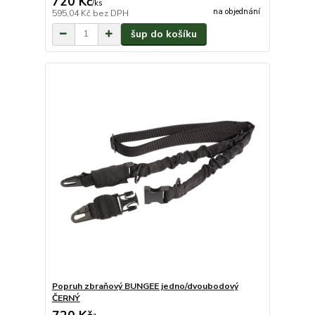
720 Kč
/
ks
na objednání
595,04 Kč
bez DPH
šup do košíku
Popruh zbraňový BUNGEE jedno/dvoubodový
ČERNÝ