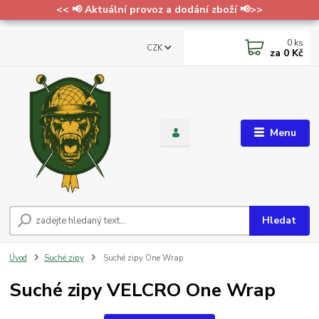
<< 📢 Aktuální provoz a dodání zboží 📢>>
0
ks
CZK
za
0 Kč
Menu
Hledat
Úvod
Suché zipy
Suché zipy One Wrap
Suché zipy VELCRO One Wrap