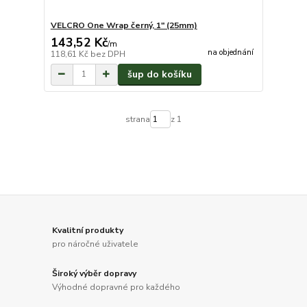
VELCRO One Wrap černý, 1" (25mm)
143,52 Kč
/
m
na objednání
118,61 Kč
bez DPH
šup do košíku
strana
z 1
Kvalitní produkty
pro náročné uživatele
Široký výběr dopravy
Výhodné dopravné pro každého