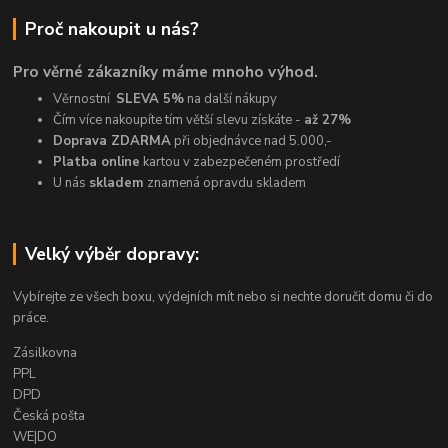
Proč nakoupit u nás?
Pro věrné zákazníky máme mnoho výhod.
Věrnostní
SLEVA 5%
na další nákupy
Čím více nakoupíte tím větší slevu získáte -
až 27%
Doprava ZDARMA
při objednávce nad 5.000,-
Platba online
kartou v zabezpečeném prostředí
U nás
skladem
znamená opravdu skladem
Velký výběr dopravy:
Vybírejte ze všech boxu, výdejních mít nebo si nechte doručit domu či do
práce.
Zásilkovna
PPL
DPD
Česká pošta
WE|DO