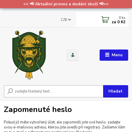
<< 📢 Aktuální provoz a dodání zboží 📢>>
0
ks
CZK
za
0 Kč
Menu
Hledat
Zapomenuté heslo
Pokud již máte vytvořený účet, ale zapomněli jste své heslo, zadejte
svou e-mailovou adresu, kterou jste uvedli při registraci. Zašleme Vám