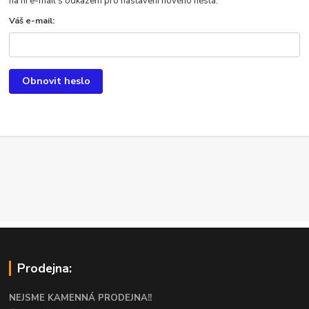
na ni e-mail s odkazem pro nastavení nového hesla.
Váš e-mail:
Obnovit heslo
Prodejna:
NEJSME KAMENNÁ PRODEJNA!!