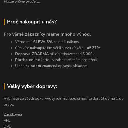
Pouze online prodej....
Proč nakoupit u nás?
Pro věrné zákazníky máme mnoho výhod.
Věrnostní
SLEVA 5%
na další nákupy
Čím více nakoupíte tím větší slevu získáte -
až 27%
Doprava ZDARMA
při objednávce nad 5.000,-
Platba online
kartou v zabezpečeném prostředí
U nás
skladem
znamená opravdu skladem
Velký výběr dopravy:
Vybírejte ze všech boxu, výdejních mít nebo si nechte doručit domu či do
práce.
Zásilkovna
PPL
DPD