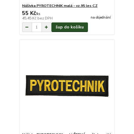
Nášivka PYROTECHNIK malá - vz.95 les CZ
55 Kč
/
ks
na objednání
45,45 Kč
bez DPH
šup do košíku