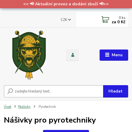
<< 📢 Aktuální provoz a dodání zboží 📢>>
0
ks
CZK
za
0 Kč
Menu
Hledat
Úvod
Nášivky
Pyrotechnik
Nášivky pro pyrotechniky