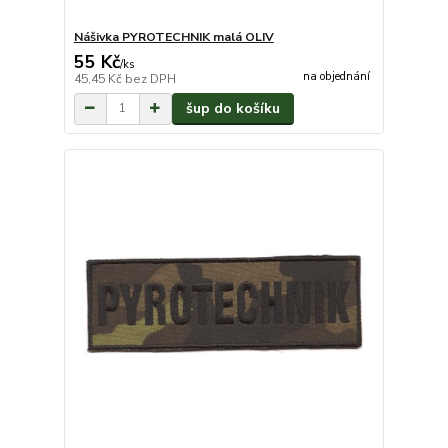
Nášivka PYROTECHNIK malá OLIV
55 Kč
/
ks
na objednání
45,45 Kč
bez DPH
šup do košíku