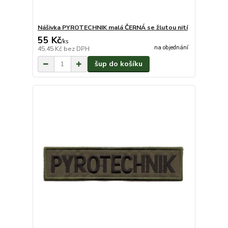
Nášivka PYROTECHNIK malá ČERNÁ se žlutou nití
55 Kč
/
ks
na objednání
45,45 Kč
bez DPH
šup do košíku