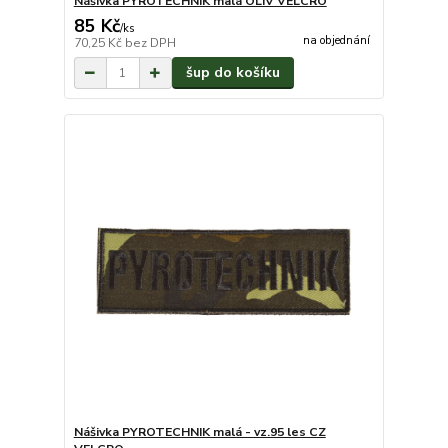
Nášivka PYROTECHNIK malá OLIV VELCRO
85 Kč
/
ks
na objednání
70,25 Kč
bez DPH
šup do košíku
Nášivka PYROTECHNIK malá - vz.95 les CZ