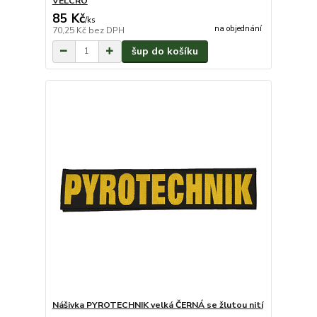
VELCRO
85 Kč
/
ks
na objednání
70,25 Kč
bez DPH
šup do košíku
Nášivka PYROTECHNIK velká ČERNÁ se žlutou nití