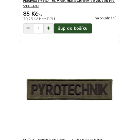
Nášivka PYROTECHNIK malá ČERNÁ se žlutou nití
VELCRO
85 Kč
/
ks
na objednání
70,25 Kč
bez DPH
šup do košíku