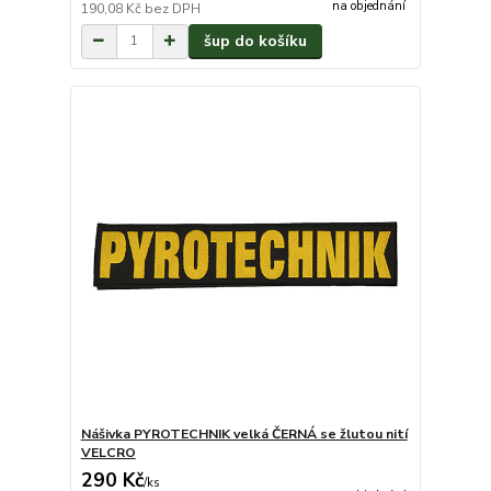
na objednání
190,08 Kč
bez DPH
šup do košíku
Nášivka PYROTECHNIK velká ČERNÁ se žlutou nití
VELCRO
290 Kč
/
ks