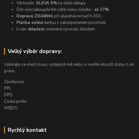
Věrnostní
SLEVA 5%
na další nákupy
Čím více nakoupíte tím větší slevu získáte -
až 27%
Doprava ZDARMA
při objednávce nad 5.000,-
Platba online
kartou v zabezpečeném prostředí
U nás
skladem
znamená opravdu skladem
Velký výběr dopravy:
Vybírejte ze všech boxu, výdejních mít nebo si nechte doručit domu či do
práce.
Zásilkovna
PPL
DPD
Česká pošta
WE|DO
Rychlý kontakt